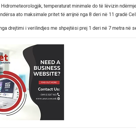
it Hidrometeorologjik, temperaturat minimale do të lëvizin ndërmj
ndërsa ato maksimale pritet të arrijnë nga 8 deri në 11 gradë Cel
 nga drejtimi i verilindjes me shpejtësi prej 1 deri në 7 metra në 