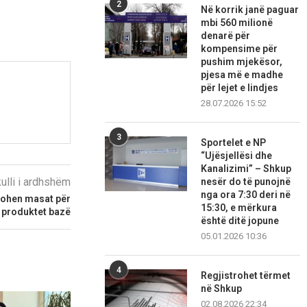
2
Në korrik janë paguar
mbi 560 milionë
denarë për
kompensime për
pushim mjekësor,
pjesa më e madhe
për lejet e lindjes
28.07.2026 15:52
3
Sportelet e NP
“Ujësjellësi dhe
Kanalizimi” – Shkup
kulli i ardhshëm
nesër do të punojnë
nga ora 7:30 deri në
tohen masat për
15:30, e mërkura
produktet bazë
është ditë jopune
05.01.2026 10:36
4
Regjistrohet tërmet
në Shkup
02.08.2026 22:34