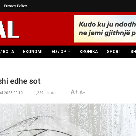
Privacy Policy
/ BOTA
EKONOMI
ED / OP
KRONIKA
SPORT
S
hi edhe sot
A+
A-
04.2026 09:10
1,229
e lexuar