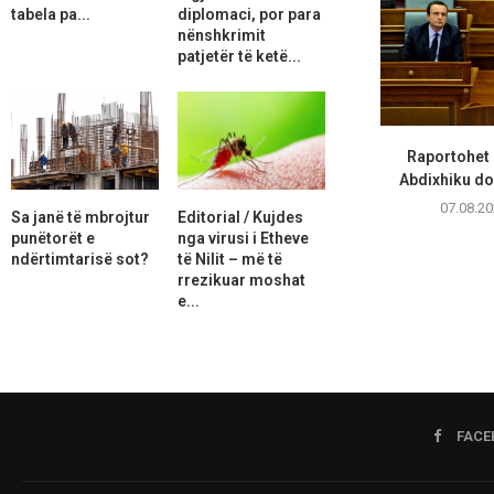
tabela pa...
diplomaci, por para
nënshkrimit
patjetër të ketë...
Raportohet 
Abdixhiku do 
07.08.20
Sa janë të mbrojtur
Editorial / Kujdes
punëtorët e
nga virusi i Etheve
ndërtimtarisë sot?
të Nilit – më të
rrezikuar moshat
e...
FACE