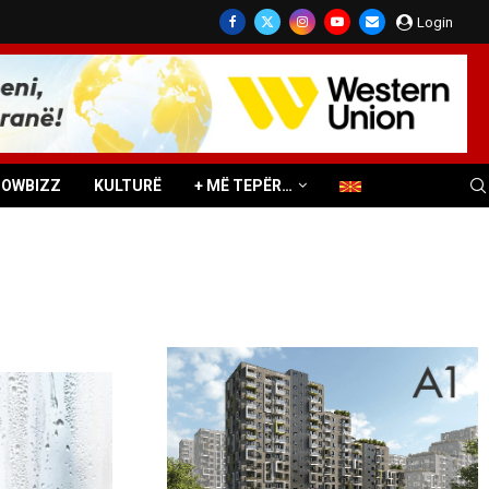
Login
HOWBIZZ
KULTURË
+ MË TEPËR…