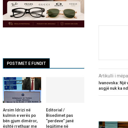
POSTIMET E FUNDIT
Artikulli i më
Ivanovska: Një 
asgjë nuk ka n
Arsim Idrizi në
Editorial /
kulmin e verës po
Bisedimet pas
bën gjum dimëror,
“perdeve” janë
është rrethuar me
legjitime në