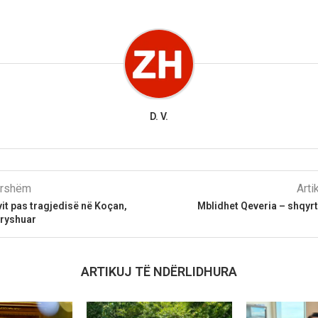
D. V.
parshëm
Arti
vit pas tragjedisë në Koçan,
Mblidhet Qeveria – shqyr
dryshuar
ARTIKUJ TË NDËRLIDHURA