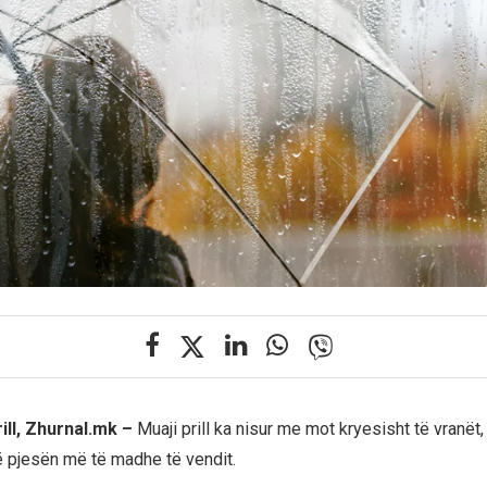
rill, Zhurnal.mk –
Muaji prill ka nisur me mot kryesisht të vranët,
ë pjesën më të madhe të vendit.