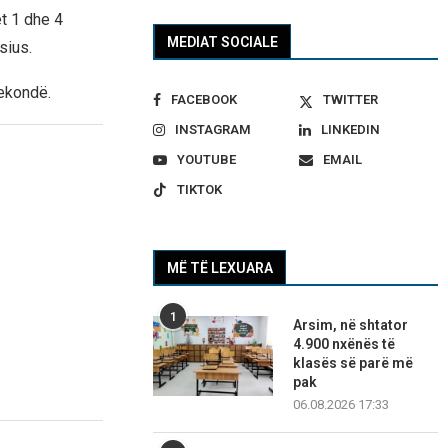
et 1 dhe 4
MEDIAT SOCIALE
sius.
sekondë.
FACEBOOK
TWITTER
INSTAGRAM
LINKEDIN
YOUTUBE
EMAIL
TIKTOK
MË TË LEXUARA
1
Arsim, në shtator
4.900 nxënës të
klasës së parë më
pak
06.08.2026 17:33