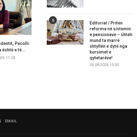
5
Editorial / Priten
reforma në sistemin
e pensioneve – shteti
mund ta marrë
dentit, Pacolli:
GLPS bën thirrje për
“VV ka uzur
shtyllën e dytë nga
 është e të...
konstituimin e Kuvendit
shtetërore”,
kursimet e
brenda...
nu
026 11:28
qytetarëve!
07.08.2026 11:25
07.08.2
03.08.2026 15:00
EMAIL