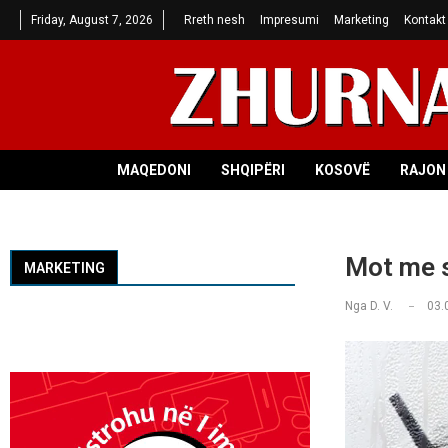
Friday, August 7, 2026
Rreth nesh
Impresumi
Marketing
Kontakt
MAQEDONI
SHQIPËRI
KOSOVË
RAJON 
Mot me s
MARKETING
Nga
D. V.
03.