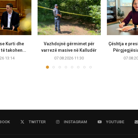
se Kurti dhe
Vazhdojnë gërmimet për
Çështja e presi
të takohen...
varrezë masive në Kalludër
Përgjegjësia
26 13:14
07.08.2026 11:30
07.08.2
BOOK
TWITTER
INSTAGRAM
YOUTUBE