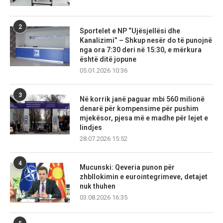
2
Sportelet e NP “Ujësjellësi dhe
Kanalizimi” – Shkup nesër do të punojnë
nga ora 7:30 deri në 15:30, e mërkura
është ditë jopune
05.01.2026 10:36
3
Në korrik janë paguar mbi 560 milionë
denarë për kompensime për pushim
mjekësor, pjesa më e madhe për lejet e
lindjes
28.07.2026 15:52
4
Mucunski: Qeveria punon për
zhbllokimin e eurointegrimeve, detajet
nuk thuhen
03.08.2026 16:35