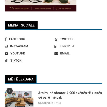
MEDIAT SOCIALE
FACEBOOK
TWITTER
INSTAGRAM
LINKEDIN
YOUTUBE
EMAIL
TIKTOK
MË TË LEXUARA
1
Arsim, në shtator 4.900 nxënës të klasës
së parë më pak
06.08.2026 17:33