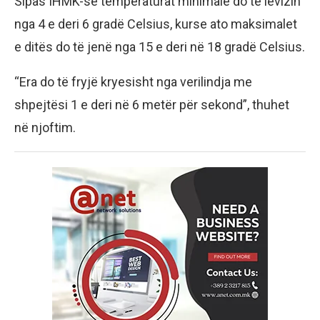
Sipas IHMK-së temperaturat minimale do të lëvizin
nga 4 e deri 6 gradë Celsius, kurse ato maksimalet
e ditës do të jenë nga 15 e deri në 18 gradë Celsius.
“Era do të fryjë kryesisht nga verilindja me
shpejtësi 1 e deri në 6 metër për sekond”, thuhet
në njoftim.