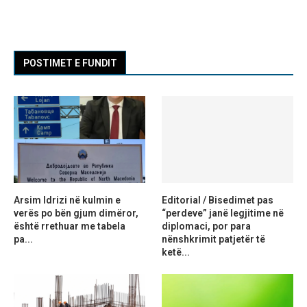
POSTIMET E FUNDIT
Arsim Idrizi në kulmin e
Editorial / Bisedimet pas
verës po bën gjum dimëror,
“perdeve” janë legjitime në
është rrethuar me tabela
diplomaci, por para
pa...
nënshkrimit patjetër të
ketë...