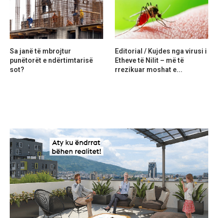
Sa janë të mbrojtur
Editorial / Kujdes nga virusi i
punëtorët e ndërtimtarisë
Etheve të Nilit – më të
sot?
rrezikuar moshat e...