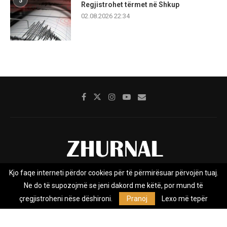
5
Regjistrohet tërmet në Shkup
02.08.2026 22:34
Kjo faqe interneti përdor cookies për të përmirësuar përvojën tuaj.
Rreth nesh
Impresumi
Marketing
Kontakt
Ne do të supozojmë se jeni dakord me këtë, por mund të
Privacy Policy
çregjistroheni nëse dëshironi.
Pranoj
Lexo më tepër
Zhurnal.mk është Agjenci e Lajmeve e pavarur, e themeluar në vitin
2009, që e mbulon Maqedoninë, Kosovën, Shqipërinë edhe lajmet