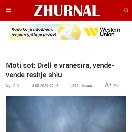
Moti sot: Diell e vranësira, vende-
vende reshje shiu
A+
A-
Nga
D. V.
13.05.2026 09:18
1,299
e lexuar