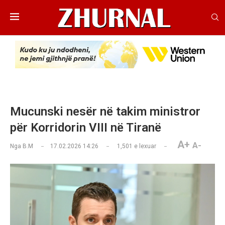
Mucunski nesër në takim ministror
për Korridorin VIII në Tiranë
A+
A-
Nga
B.M
17.02.2026 14:26
1,501
e lexuar