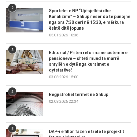
2
Sportelet e NP “Ujësjellësi dhe
Kanalizimi” – Shkup nesër do të punojnë
nga ora 7:30 deri në 15:30, e mërkura
është ditë jopune
05.01.2026 10:36
3
Editorial / Priten reforma në sistemin e
pensioneve – shteti mund ta marrë
shtyllën e dytë nga kursimet e
qytetarëve!
03.08.2026 15:00
4
Regjistrohet tërmet në Shkup
02.08.2026 22:34
5
DAP-i e fillon fazën e tretë të projektit