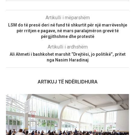
Artikulli i mëparshëm
LSM do të presë deri në fund të shkurtit për një marrëveshje
për rritjen e pagave, në mars paralajmëron grevë të
përgjithshme dhe protestë
Artikulli i ardhshëm
Ali Ahmeti i bashkohet marshit “Drejtësi, jo politikë”, pritet
nga Nasim Haradinaj
ARTIKUJ TË NDËRLIDHURA