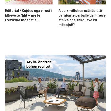
Editorial / Kujdes nga virusi i
A po zhvillohen nxënësit të
Etheve të Nilit – më të
barabartë përballë dallimeve
rrezikuar moshat e...
etnike dhe shkollave ku
mësojnë?