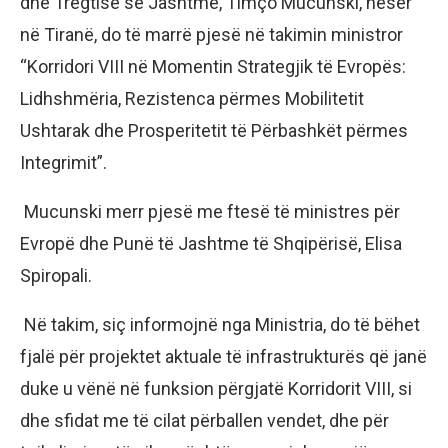
dhe Tregtisë së Jashtme, Timço Mucunski, nesër
në Tiranë, do të marrë pjesë në takimin ministror
“Korridori VIII në Momentin Strategjik të Evropës:
Lidhshmëria, Rezistenca përmes Mobilitetit
Ushtarak dhe Prosperitetit të Përbashkët përmes
Integrimit”.
Mucunski merr pjesë me ftesë të ministres për
Evropë dhe Punë të Jashtme të Shqipërisë, Elisa
Spiropali.
Në takim, siç informojnë nga Ministria, do të bëhet
fjalë për projektet aktuale të infrastrukturës që janë
duke u vënë në funksion përgjatë Korridorit VIII, si
dhe sfidat me të cilat përballen vendet, dhe për