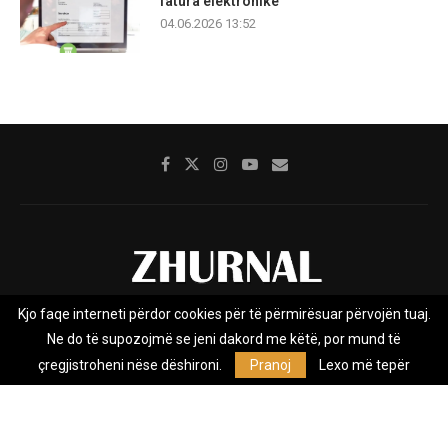
fatura elektronike
04.06.2026 13:52
Kjo faqe interneti përdor cookies për të përmirësuar përvojën tuaj.
Rreth nesh
Impresumi
Marketing
Kontakt
Ne do të supozojmë se jeni dakord me këtë, por mund të
Privacy Policy
çregjistroheni nëse dëshironi.
Pranoj
Lexo më tepër
Zhurnal.mk është Agjenci e Lajmeve e pavarur, e themeluar në vitin
2009, që e mbulon Maqedoninë, Kosovën, Shqipërinë edhe lajmet
nga bota.