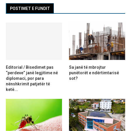
POSTIMET E FUNDIT
Editorial / Bisedimet pas
Sa janë të mbrojtur
“perdeve” janë legjitime në
punëtorët e ndërtimtarisë
diplomaci, por para
sot?
nënshkrimit patjetër të
ketë...