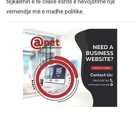
tejkalimin e të cilave është e nevojshme një
vëmendje më e madhe politike.