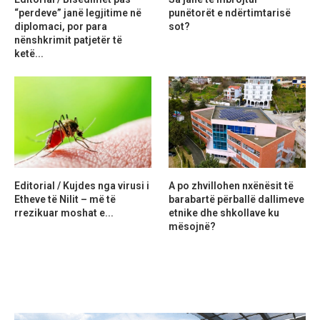
“perdeve” janë legjitime në
punëtorët e ndërtimtarisë
diplomaci, por para
sot?
nënshkrimit patjetër të
ketë...
Editorial / Kujdes nga virusi i
A po zhvillohen nxënësit të
Etheve të Nilit – më të
barabartë përballë dallimeve
rrezikuar moshat e...
etnike dhe shkollave ku
mësojnë?