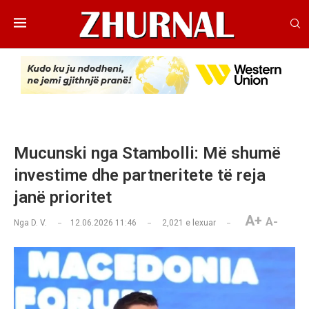
Mucunski nga Stambolli: Më shumë
investime dhe partneritete të reja
janë prioritet
A+
A-
Nga
D. V.
12.06.2026 11:46
2,021
e lexuar