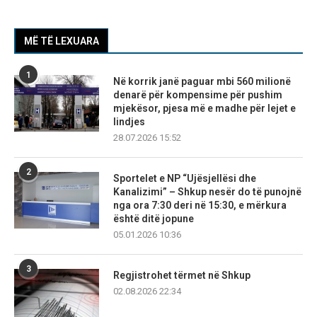
MË TË LEXUARA
1
Në korrik janë paguar mbi 560 milionë
denarë për kompensime për pushim
mjekësor, pjesa më e madhe për lejet e
lindjes
28.07.2026 15:52
2
Sportelet e NP “Ujësjellësi dhe
Kanalizimi” – Shkup nesër do të punojnë
nga ora 7:30 deri në 15:30, e mërkura
është ditë jopune
05.01.2026 10:36
3
Regjistrohet tërmet në Shkup
02.08.2026 22:34