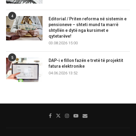
4
Editorial / Priten reforma në sistemin e
pensioneve – shteti mund ta marrë
shtyllën e dytë nga kursimet e
qytetarëve!
03.08.2026 15:00
5
DAP-i e fillon fazën e tretë të projektit
fatura elektronike
04.06.2026 13:52