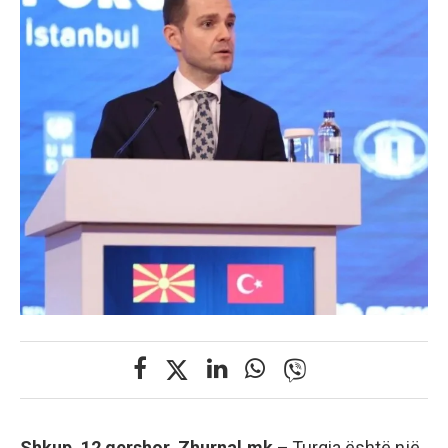
Shkup, 12 qershor, Zhurnal.mk –
Turqia është një