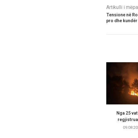
Artikulli i më
Tensione në Ro
pro dhe kundër
Nga 25 vatr
regjistrua
09.08.20