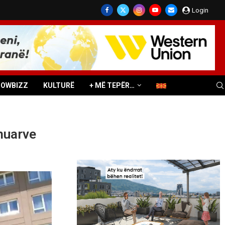
Login
HOWBIZZ
KULTURË
+ MË TEPËR…
huarve