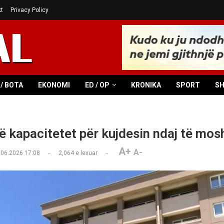
t
Privacy Policy
/ BOTA
EKONOMI
ED / OP
KRONIKA
SPORT
S
 kapacitetet për kujdesin ndaj të mos
A+
A-
.06.2026 17:08
2,064
e lexuar