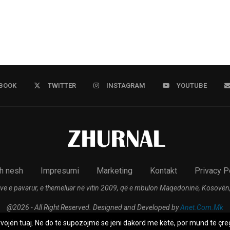
BOOK
TWITTER
INSTAGRAM
YOUTUBE
h nesh
Impresumi
Marketing
Kontakt
Privacy P
ve e pavarur, e themeluar në vitin 2009, që e mbulon Maqedoninë, Kosovën,
@2026 - All Right Reserved. Designed and Developed by
Anet.Com.Mk
rvojën tuaj. Ne do të supozojmë se jeni dakord me këtë, por mund të çreg