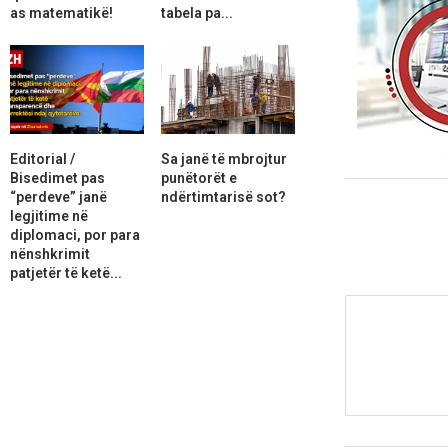
as matematikë!
tabela pa...
Editorial /
Sa janë të mbrojtur
Bisedimet pas
punëtorët e
“perdeve” janë
ndërtimtarisë sot?
legjitime në
diplomaci, por para
nënshkrimit
patjetër të ketë...