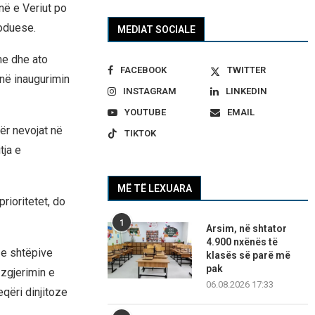
ë e Veriut po
moduese.
MEDIAT SOCIALE
me dhe ato
FACEBOOK
TWITTER
 në inaugurimin
INSTAGRAM
LINKEDIN
YOUTUBE
EMAIL
për nevojat në
TIKTOK
tja e
MË TË LEXUARA
rioritetet, do
1
Arsim, në shtator
4.900 nxënës të
 e shtëpive
klasës së parë më
pak
 zgjerimin e
06.08.2026 17:33
qëri dinjitoze