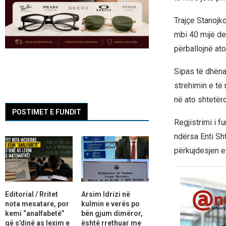
Trajçe Stanojk
mbi 40 mijë de
përballojnë ato
Sipas të dhëna
strehimin e të 
në ato shtetëro
POSTIMET E FUNDIT
Regjistrimi i f
ndërsa Enti Sh
përkujdesjen e
Editorial / Rritet
Arsim Idrizi në
nota mesatare, por
kulmin e verës po
kemi “analfabetë”
bën gjum dimëror,
që s’dinë as lexim e
është rrethuar me