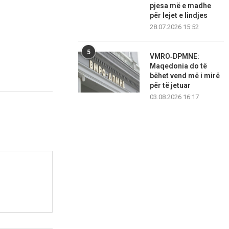
pjesa më e madhe
për lejet e lindjes
28.07.2026 15:52
5
VMRO‑DPMNE:
Maqedonia do të
bëhet vend më i mirë
për të jetuar
03.08.2026 16:17