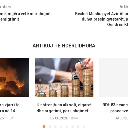
parshëm
Arti
më, mijëra vetë marshojnë
Bexhet Musliu pyet Azir Aliu
 emigrimit
duhet presin qytetarët, 
Qendrën Kl
ARTIKUJ TË NDËRLIDHURA
a zjarri të
U shtrenjtuan alkooli, cigaret
BDI: 83 seanc
ra në 24...
dhe argëtimi, por ushqimet...
procesver
26 11:04
09.08.2026 10:44
09.08.2