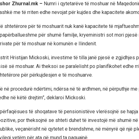
rshor Zhurnal.mk –
Numri i qytetarëve të moshuar në Maqedonin
 bashkë me të rriten edhe nevojat për kujdes dhe kapacitete ako
ë shtetërore për të moshuarit nuk kanë kapacitete të mjaftuesh
ë papërballueshme për shumë familje, kryeministri sot mori pjesë
private për të moshuar në komunën e Ilindenit.
trit Hristijan Mickoski, investime të tilla janë pjesë e zgjidhjes 
lsisë së moshuar. Ai theksoi se paralelisht po planifikohet edhe rri
htetërore për përkujdesjen e të moshuarve.
në në procedurë ndërtimi, ndërsa në të ardhmen, në përputhje me p
dhe në këtë drejtim”, deklaroi Mickoski.
, përfaqësues të shoqatave të pensionistëve vlerësojnë se hapja
pozitive, por theksojnë se shteti duhet të investojë më shumë në
ublike, veçanërisht në qytetet e brendshme, në mënyrë që një ple
ivilegj vetëm për ata që mund ta paguajnë.