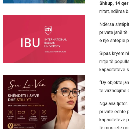
Shkup, 14 qe
rritet, ndërsa
Ndërsa shtëpit
private janë t
e një shtëpie 
Sipas kryeminis
rritje të popul
kapaciteteve s
“Dy objekte ja
të vazhdojmë e
Nga ana tjetër
private është 
kapaciteteve p
të mos jetë pr