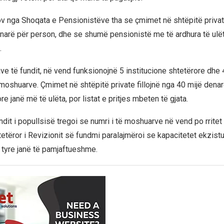
ov nga Shoqata e Pensionistëve tha se çmimet në shtëpitë private 
narë për person, dhe se shumë pensionistë me të ardhura të ulët
.
ve të fundit, në vend funksionojnë 5 institucione shtetërore dhe 
moshuarve. Çmimet në shtëpitë private fillojnë nga 40 mijë denarë
re janë më të ulëta, por listat e pritjes mbeten të gjata.
undit i popullsisë tregoi se numri i të moshuarve në vend po rrite
tetëror i Revizionit së fundmi paralajmëroi se kapacitetet ekzist
 tyre janë të pamjaftueshme.