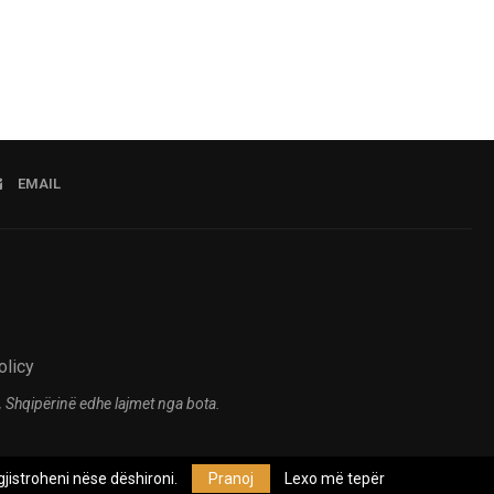
EMAIL
olicy
 Shqipërinë edhe lajmet nga bota.
jistroheni nëse dëshironi.
Pranoj
Lexo më tepër