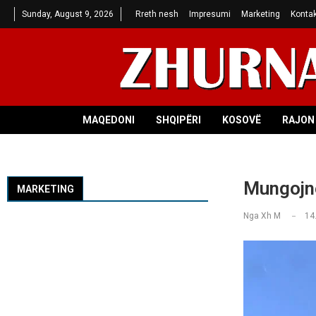
Sunday, August 9, 2026
Rreth nesh
Impresumi
Marketing
Kontak
MAQEDONI
SHQIPËRI
KOSOVË
RAJON 
Mungojnë
MARKETING
Nga
Xh M
14