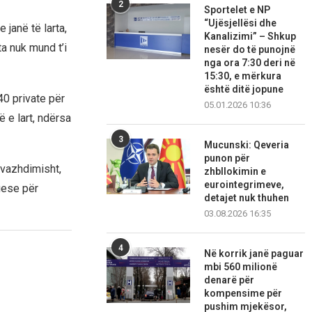
2
Sportelet e NP
“Ujësjellësi dhe
janë të larta,
Kanalizimi” – Shkup
a nuk mund t’i
nesër do të punojnë
nga ora 7:30 deri në
15:30, e mërkura
është ditë jopune
40 private për
05.01.2026 10:36
 e lart, ndërsa
3
Mucunski: Qeveria
punon për
t vazhdimisht,
zhbllokimin e
eurointegrimeve,
uese për
detajet nuk thuhen
03.08.2026 16:35
4
Në korrik janë paguar
mbi 560 milionë
denarë për
kompensime për
pushim mjekësor,