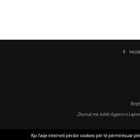
FACE
Rret
Zhurnal.mk është Agjenci e Lajme
Kjo faqe interneti përdor cookies për të përmirësuar pë