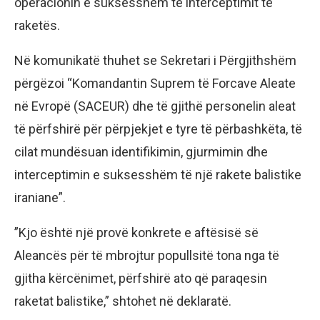
operacionin e suksesshëm të interceptimit të
raketës.
Në komunikatë thuhet se Sekretari i Përgjithshëm
përgëzoi “Komandantin Suprem të Forcave Aleate
në Evropë (SACEUR) dhe të gjithë personelin aleat
të përfshirë për përpjekjet e tyre të përbashkëta, të
cilat mundësuan identifikimin, gjurmimin dhe
interceptimin e suksesshëm të një rakete balistike
iraniane”.
​”Kjo është një provë konkrete e aftësisë së
Aleancës për të mbrojtur popullsitë tona nga të
gjitha kërcënimet, përfshirë ato që paraqesin
raketat balistike,” shtohet në deklaratë.