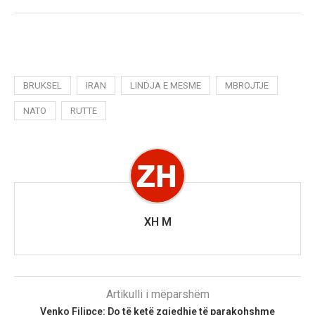
BRUKSEL
IRAN
LINDJA E MESME
MBROJTJE
NATO
RUTTE
XH M
Artikulli i mëparshëm
Venko Filipçe: Do të ketë zgjedhje të parakohshme