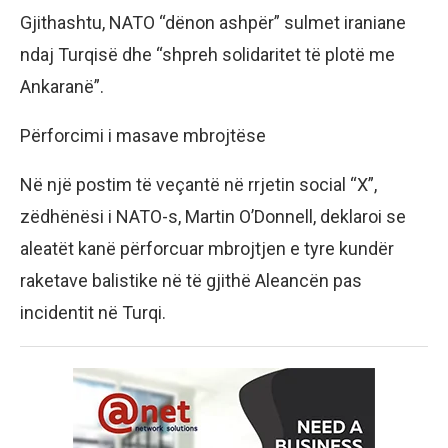
​Gjithashtu, NATO “dënon ashpër” sulmet iraniane
ndaj Turqisë dhe “shpreh solidaritet të plotë me
Ankaranë”.
​Përforcimi i masave mbrojtëse
​Në një postim të veçantë në rrjetin social “X”,
zëdhënësi i NATO-s, Martin O’Donnell, deklaroi se
aleatët kanë përforcuar mbrojtjen e tyre kundër
raketave balistike në të gjithë Aleancën pas
incidentit në Turqi.