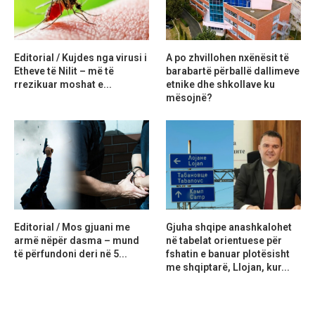
Editorial / Kujdes nga virusi i
A po zhvillohen nxënësit të
Etheve të Nilit – më të
barabartë përballë dallimeve
rrezikuar moshat e...
etnike dhe shkollave ku
mësojnë?
Editorial / Mos gjuani me
Gjuha shqipe anashkalohet
armë nëpër dasma – mund
në tabelat orientuese për
të përfundoni deri në 5...
fshatin e banuar plotësisht
me shqiptarë, Llojan, kur...