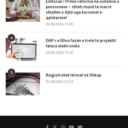
Editorial / Priten reforma në sistemin e
pensioneve – shteti mund ta marrë
shtyllën e dytë nga kursimet e
qytetarëve!
03.08.2026 15:00
4
DAP-i e fillon fazën e tretë të projektit
fatura elektronike
04.06.2026 13:52
5
Regjistrohet tërmet në Shkup
02.08.2026 22:34