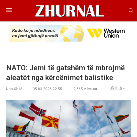
NATO: Jemi të gatshëm të mbrojmë
aleatët nga kërcënimet balistike
A+
A-
Nga
Xh M
05.03.2026 22:55
2,565
e lexuar