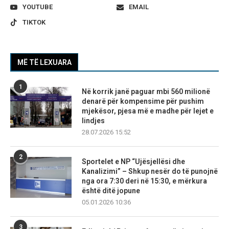
YOUTUBE
EMAIL
TIKTOK
MË TË LEXUARA
1
Në korrik janë paguar mbi 560 milionë
denarë për kompensime për pushim
mjekësor, pjesa më e madhe për lejet e
lindjes
28.07.2026 15:52
2
Sportelet e NP “Ujësjellësi dhe
Kanalizimi” – Shkup nesër do të punojnë
nga ora 7:30 deri në 15:30, e mërkura
është ditë jopune
05.01.2026 10:36
3