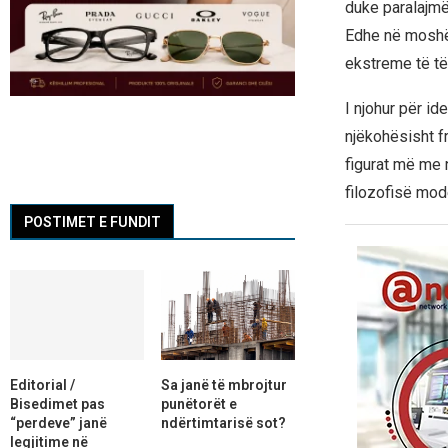
duke paralajmër
Edhe në moshë t
ekstreme të të
I njohur për id
njëkohësisht f
figurat më me
filozofisë mod
POSTIMET E FUNDIT
Editorial /
Sa janë të mbrojtur
Bisedimet pas
punëtorët e
“perdeve” janë
ndërtimtarisë sot?
legjitime në