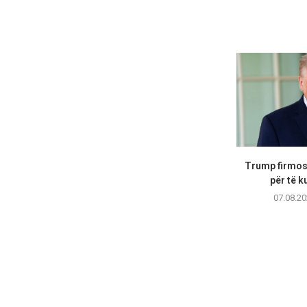
Trump firmos 
për të ku
07.08.20