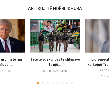
ARTIKUJ TË NDËRLIDHURA
urdhra të rinj
Tetë të vdekur pas të shtënave
Ligjvënësit
fizuar...
të një...
kërkojnë Trum
sanksi
26 10:27
07.08.2026 10:26
07.08.2