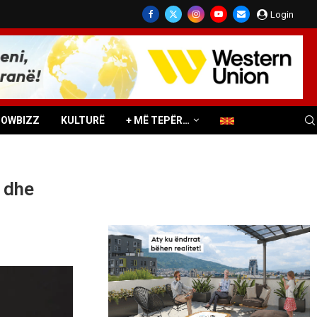
Login
HOWBIZZ
KULTURË
+ MË TEPËR…
 dhe