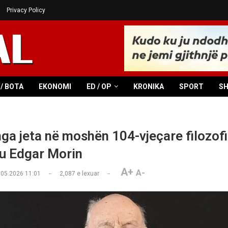
Privacy Policy
/ BOTA
EKONOMI
ED / OP
KRONIKA
SPORT
S
ga jeta në moshën 104-vjeçare filozofi
u Edgar Morin
A+
A-
.05.2026 11:01
2,087
e lexuar