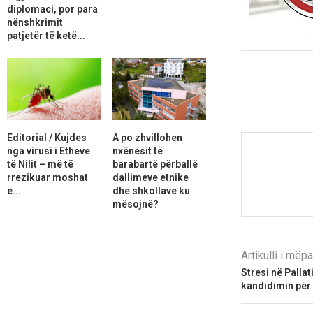
diplomaci, por para
nënshkrimit
patjetër të ketë...
Editorial / Kujdes
A po zhvillohen
nga virusi i Etheve
nxënësit të
të Nilit – më të
barabartë përballë
rrezikuar moshat
dallimeve etnike
e...
dhe shkollave ku
mësojnë?
Artikulli i më
Stresi në Palla
kandidimin për 