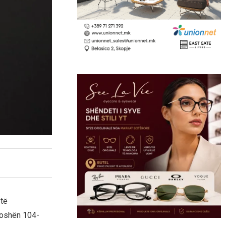
 të
moshën 104-