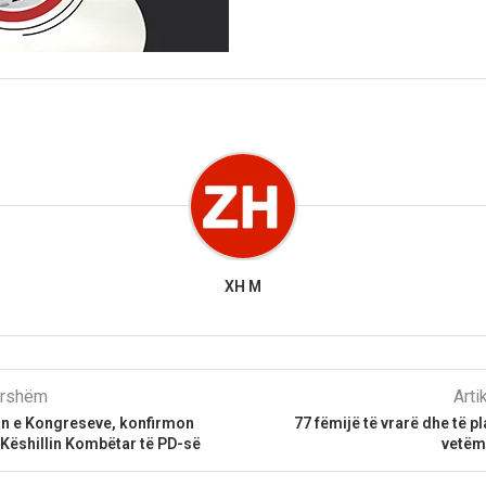
XH M
parshëm
Arti
tin e Kongreseve, konfirmon
77 fëmijë të vrarë dhe të p
Këshillin Kombëtar të PD-së
vetëm