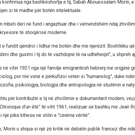
 u konfirmua nga bashkëshortja e tij, Sabah Abouessalam Morin, e 
jen si të madhe për botën intelektuale.
in mbeti deri në fund i angazhuar dhe i vëmendshëm ndaj zhvilli
 kryesore të shoqërisë moderne.
ët e fundit qëndroi i lidhur me botën dhe me njerëzit. Boshllëku që
mi dhe guximi i tij do të vazhdojnë të na udhëheqin”, u shpreh aj
is në vitin 1921 nga një familje emigrantësh hebrenj me origjinë g
ociolog, por më vonë e përkufizoi veten si “humanolog”, duke ndër
ozofia, psikologjia, biologjia dhe antropologjia në studimin e nat
ashtu për kontributin e tij në zhvillimin e dokumentarit modern, veç
Chronique d’un été” të vitit 1961, realizuar së bashku me Jean Rou
 një pikë kthese në stilin e “cinéma vérité”.
, Morin u shqua si një zë kritik në debatin publik francez dhe nd