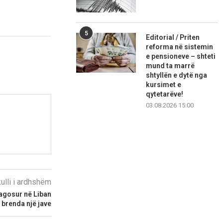
5
Editorial / Priten
reforma në sistemin
e pensioneve – shteti
mund ta marrë
shtyllën e dytë nga
kursimet e
qytetarëve!
03.08.2026 15:00
kulli i ardhshëm
lagosur në Liban
 brenda një jave