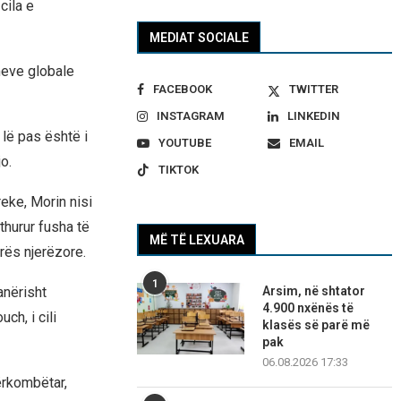
cila e
MEDIAT SOCIALE
meve globale
FACEBOOK
TWITTER
INSTAGRAM
LINKEDIN
 lë pas është i
YOUTUBE
EMAIL
o.
TIKTOK
reke, Morin nisi
thurur fusha të
MË TË LEXUARA
yrës njerëzore.
1
anërisht
Arsim, në shtator
4.900 nxënës të
ch, i cili
klasës së parë më
pak
06.08.2026 17:33
ërkombëtar,