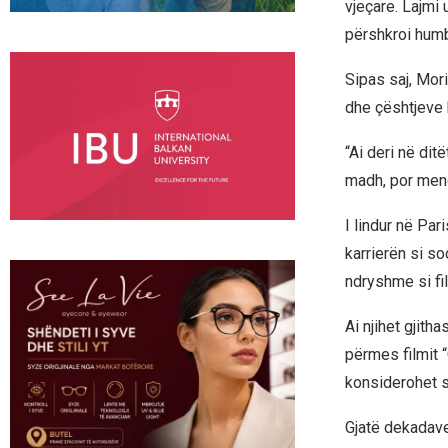
vjeçare. Lajmi
përshkroi humb
Sipas saj, Mor
dhe çështjeve
“Ai deri në dit
madh, por mendi
I lindur në Par
karrierën si s
ndryshme si fil
Ai njihet gjith
përmes filmit “
konsiderohet si
Gjatë dekadave