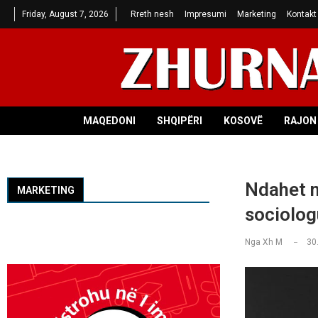
Friday, August 7, 2026
Rreth nesh
Impresumi
Marketing
Kontakt
MAQEDONI
SHQIPËRI
KOSOVË
RAJON 
Ndahet n
MARKETING
sociolog
Nga
Xh M
30