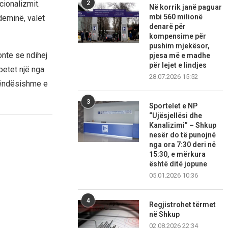
cionalizmit.
2
Në korrik janë paguar
mbi 560 milionë
deminë, valët
denarë për
kompensime për
pushim mjekësor,
onte se ndihej
pjesa më e madhe
për lejet e lindjes
betet një nga
28.07.2026 15:52
rëndësishme e
3
Sportelet e NP
“Ujësjellësi dhe
Kanalizimi” – Shkup
nesër do të punojnë
nga ora 7:30 deri në
15:30, e mërkura
është ditë jopune
05.01.2026 10:36
4
Regjistrohet tërmet
në Shkup
02.08.2026 22:34