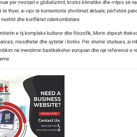
uar për rreziqet e globalizimit, krizës klimatike dhe rritjes së na
ë thyer, ai vijoi të komentonte zhvillimet aktuale, përfshirë pan
 nxehtit dhe konfliktet ndërkombëtare.
entitetin e tij kompleks kulturor dhe filozofik, Morin shpesh theks
rancez, mesdhetar dhe qytetar i botës. Për shumë studiues, ai m
 ndikim në mendimin bashkëkohor europian dhe një referencë e 
erne.