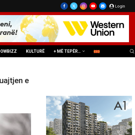
Login
HOWBIZZ
KULTURË
+ MË TEPËR…
uajtjen e