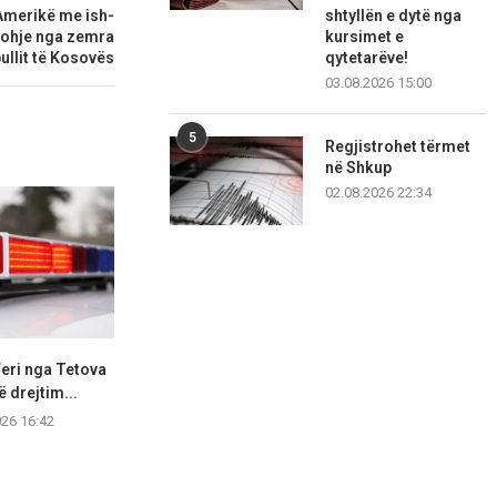
shtyllën e dytë nga
Amerikë me ish-
kursimet e
njohje nga zemra
qytetarëve!
ullit të Kosovës
03.08.2026 15:00
5
Regjistrohet tërmet
në Shkup
02.08.2026 22:34
eri nga Tetova
Katër vetura përplasen në
Shkupjani
ë drejtim...
mënyrë zinxhirore, tetë
kavanozë, për
persona...
026 16:42
05.08.2
05.08.2026 12:56