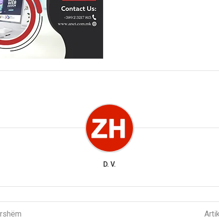
D. V.
parshëm
Arti