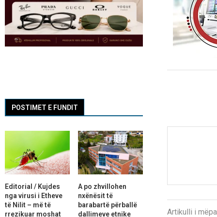
POSTIMET E FUNDIT
Editorial / Kujdes
A po zhvillohen
nga virusi i Etheve
nxënësit të
të Nilit – më të
barabartë përballë
Artikulli i më
rrezikuar moshat
dallimeve etnike