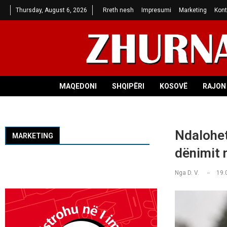
Thursday, August 6, 2026
Rreth nesh
Impresumi
Marketing
Kont
MAQEDONI
SHQIPËRI
KOSOVË
RAJON 
Ndalohet
MARKETING
dënimit 
Nga
D. V.
19.