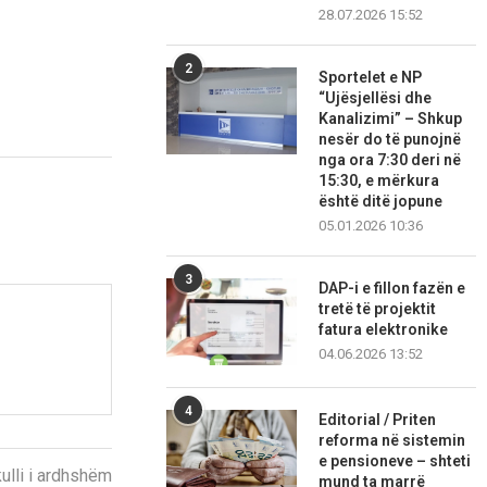
28.07.2026 15:52
2
Sportelet e NP
“Ujësjellësi dhe
Kanalizimi” – Shkup
nesër do të punojnë
nga ora 7:30 deri në
15:30, e mërkura
është ditë jopune
05.01.2026 10:36
3
DAP-i e fillon fazën e
tretë të projektit
fatura elektronike
04.06.2026 13:52
4
Editorial / Priten
reforma në sistemin
e pensioneve – shteti
kulli i ardhshëm
mund ta marrë