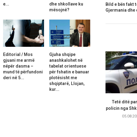
e...
dhe shkollave ku
Bild e bën fakt 
mësojnë?
Gjermania dhe d
Editorial / Mos
Gjuha shqipe
gjuani me armë
anashkalohet në
nëpër dasma –
tabelat orientuese
mund të përfundoni
për fshatin e banuar
deri në 5...
plotësisht me
shqiptarë, Llojan,
kur...
Tetë ditë pa
policin nga Shk
05.08.20