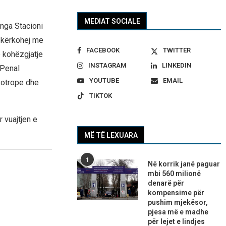
MEDIAT SOCIALE
 nga Stacioni
i kërkohej me
FACEBOOK
TWITTER
ë kohëzgjatje
INSTAGRAM
LINKEDIN
 Penal
YOUTUBE
EMAIL
kotrope dhe
TIKTOK
 vuajtjen e
MË TË LEXUARA
1
Në korrik janë paguar
mbi 560 milionë
denarë për
kompensime për
pushim mjekësor,
pjesa më e madhe
për lejet e lindjes