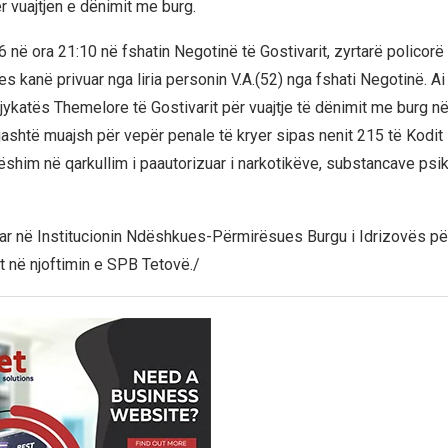
ër vuajtjen e dënimit me burg.
 në ora 21:10 në fshatin Negotinë të Gostivarit, zyrtarë policorë
tes kanë privuar nga liria personin V.A.(52) nga fshati Negotinë. A
jykatës Themelore të Gostivarit për vuajtje të dënimit me burg n
 gjashtë muajsh për vepër penale të kryer sipas nenit 215 të Kodit
ëshim në qarkullim i paautorizuar i narkotikëve, substancave psi
ar në Institucionin Ndëshkues-Përmirësues Burgu i Idrizovës për
t në njoftimin e SPB Tetovë./