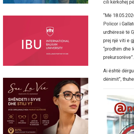
cili kërkohej p
“Më 18.05.2026
Policor i Galla
urdhëresë të G
prej një viti e
“prodhim dhe l
prekursorëve”.
Ai është dërgu
dënimit”, thuhe