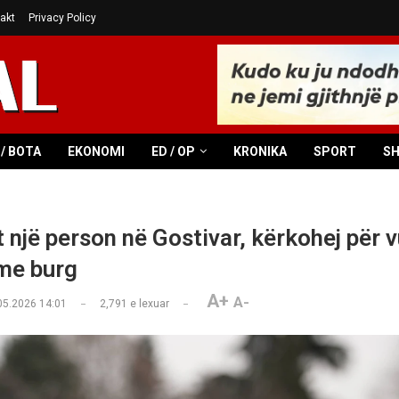
akt
Privacy Policy
/ BOTA
EKONOMI
ED / OP
KRONIKA
SPORT
S
 një person në Gostivar, kërkohej për v
me burg
A+
A-
05.2026 14:01
2,791
e lexuar