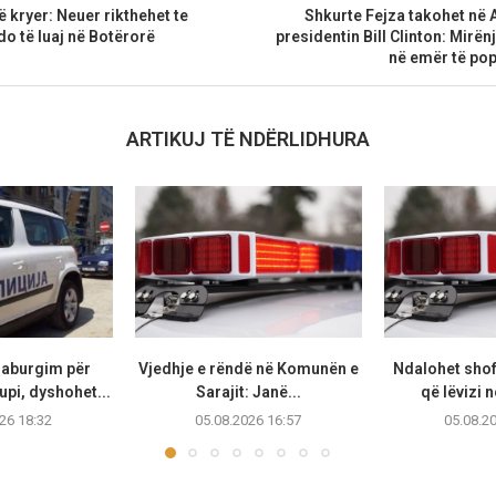
të kryer: Neuer rikthehet te
Shkurte Fejza takohet në 
o të luaj në Botërorë
presidentin Bill Clinton: Mirë
në emër të pop
ARTIKUJ TË NDËRLIDHURA
raburgim për
Vjedhje e rëndë në Komunën e
Ndalohet shof
upi, dyshohet...
Sarajit: Janë...
që lëvizi n
26 18:32
05.08.2026 16:57
05.08.2