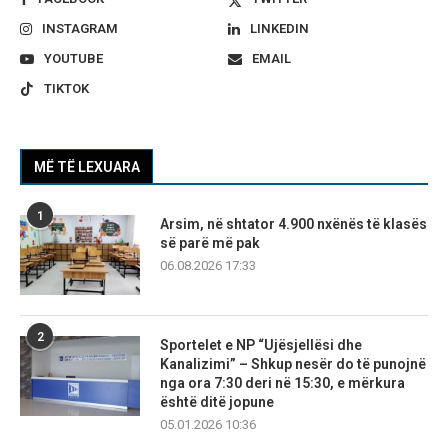
INSTAGRAM
LINKEDIN
YOUTUBE
EMAIL
TIKTOK
MË TË LEXUARA
1
Arsim, në shtator 4.900 nxënës të klasës
së parë më pak
06.08.2026 17:33
2
Sportelet e NP “Ujësjellësi dhe
Kanalizimi” – Shkup nesër do të punojnë
nga ora 7:30 deri në 15:30, e mërkura
është ditë jopune
05.01.2026 10:36