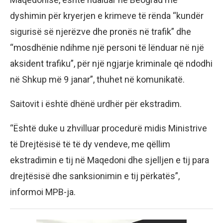
dyshimin për kryerjen e krimeve të rënda “kundër
sigurisë së njerëzve dhe pronës në trafik” dhe
“mosdhënie ndihme një personi të lënduar në një
aksident trafiku”, për një ngjarje kriminale që ndodhi
në Shkup më 9 janar”, thuhet në komunikatë.
Saitovit i është dhënë urdhër për ekstradim.
“Është duke u zhvilluar procedurë midis Ministrive
të Drejtësisë të të dy vendeve, me qëllim
ekstradimin e tij në Maqedoni dhe sjelljen e tij para
drejtësisë dhe sanksionimin e tij përkatës”,
informoi MPB-ja.