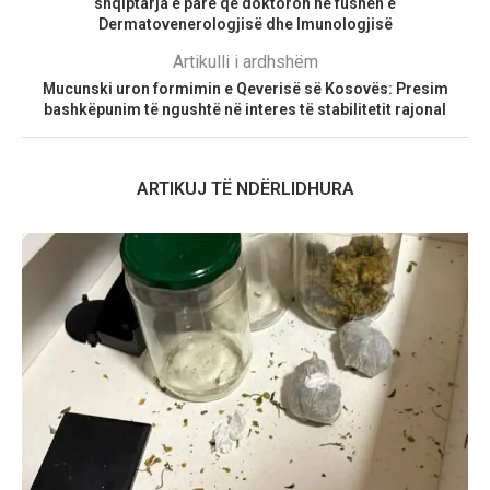
shqiptarja e parë që doktoron në fushën e
Dermatovenerologjisë dhe Imunologjisë
Artikulli i ardhshëm
Mucunski uron formimin e Qeverisë së Kosovës: Presim
bashkëpunim të ngushtë në interes të stabilitetit rajonal
ARTIKUJ TË NDËRLIDHURA