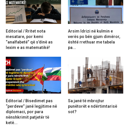
Editorial / Rritet nota
Arsim Idrizi në kulmin e
mesatare, por kemi
verës po bën gjum dimëror,
“analfabetë” që s’dinë as
është rrethuar me tabela
lexim e as matematikë!
pa...
Editorial / Bisedimet pas
Sa janë të mbrojtur
“perdeve” janë legjitime në
punëtorët e ndërtimtarisë
diplomaci, por para
sot?
nënshkrimit patjetër të
ketë...