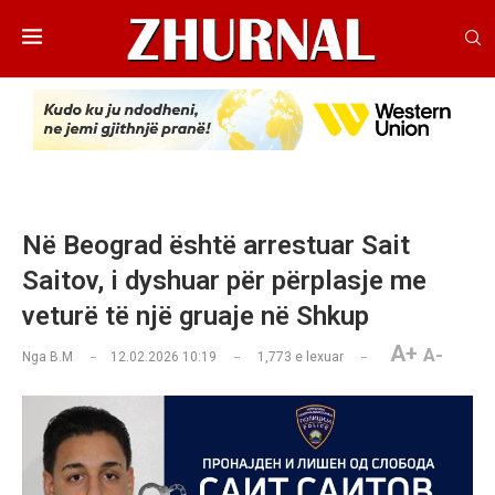
Në Beograd është arrestuar Sait
Saitov, i dyshuar për përplasje me
veturë të një gruaje në Shkup
A+
A-
Nga
B.M
12.02.2026 10:19
1,773
e lexuar