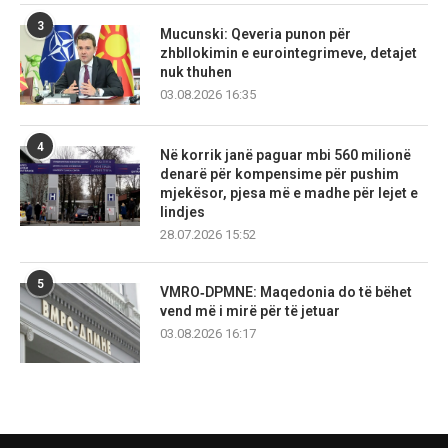
3
Mucunski: Qeveria punon për
zhbllokimin e eurointegrimeve, detajet
nuk thuhen
03.08.2026 16:35
4
Në korrik janë paguar mbi 560 milionë
denarë për kompensime për pushim
mjekësor, pjesa më e madhe për lejet e
lindjes
28.07.2026 15:52
5
VMRO‑DPMNE: Maqedonia do të bëhet
vend më i mirë për të jetuar
03.08.2026 16:17