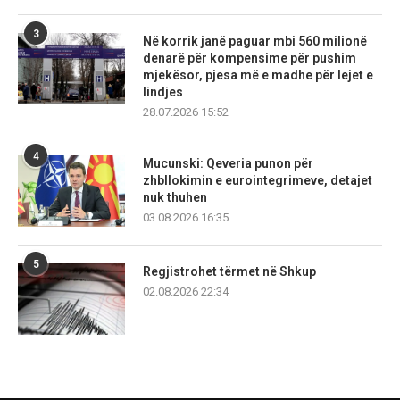
3
Në korrik janë paguar mbi 560 milionë
denarë për kompensime për pushim
mjekësor, pjesa më e madhe për lejet e
lindjes
28.07.2026 15:52
4
Mucunski: Qeveria punon për
zhbllokimin e eurointegrimeve, detajet
nuk thuhen
03.08.2026 16:35
5
Regjistrohet tërmet në Shkup
02.08.2026 22:34