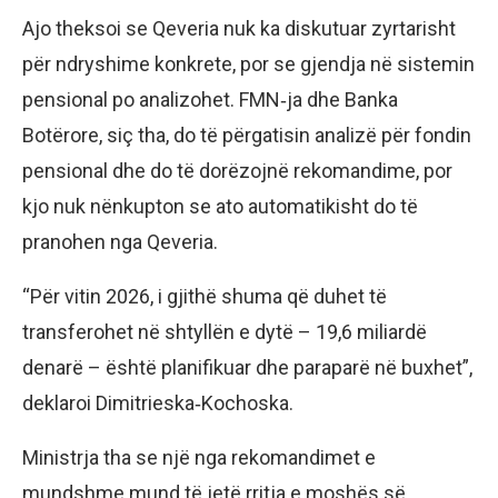
Ajo theksoi se Qeveria nuk ka diskutuar zyrtarisht
për ndryshime konkrete, por se gjendja në sistemin
pensional po analizohet. FMN‑ja dhe Banka
Botërore, siç tha, do të përgatisin analizë për fondin
pensional dhe do të dorëzojnë rekomandime, por
kjo nuk nënkupton se ato automatikisht do të
pranohen nga Qeveria.
“Për vitin 2026, i gjithë shuma që duhet të
transferohet në shtyllën e dytë – 19,6 miliardë
denarë – është planifikuar dhe paraparë në buxhet”,
deklaroi Dimitrieska‑Kochoska.
Ministrja tha se një nga rekomandimet e
mundshme mund të jetë rritja e moshës së