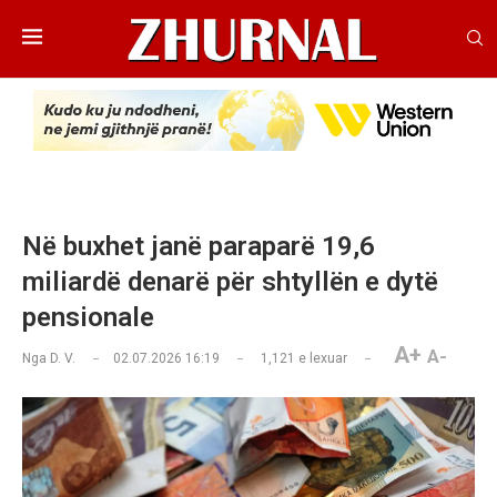
Në buxhet janë paraparë 19,6
miliardë denarë për shtyllën e dytë
pensionale
A+
A-
Nga
D. V.
02.07.2026 16:19
1,121
e lexuar