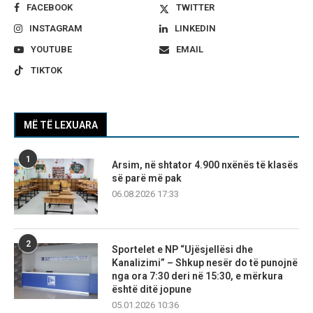
FACEBOOK
TWITTER
INSTAGRAM
LINKEDIN
YOUTUBE
EMAIL
TIKTOK
MË TË LEXUARA
1
Arsim, në shtator 4.900 nxënës të klasës
së parë më pak
06.08.2026 17:33
2
Sportelet e NP “Ujësjellësi dhe
Kanalizimi” – Shkup nesër do të punojnë
nga ora 7:30 deri në 15:30, e mërkura
është ditë jopune
05.01.2026 10:36