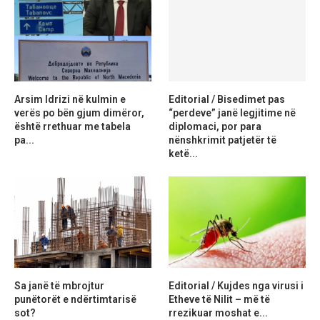
Arsim Idrizi në kulmin e
Editorial / Bisedimet pas
verës po bën gjum dimëror,
“perdeve” janë legjitime në
është rrethuar me tabela
diplomaci, por para
pa...
nënshkrimit patjetër të
ketë...
Sa janë të mbrojtur
Editorial / Kujdes nga virusi i
punëtorët e ndërtimtarisë
Etheve të Nilit – më të
sot?
rrezikuar moshat e...