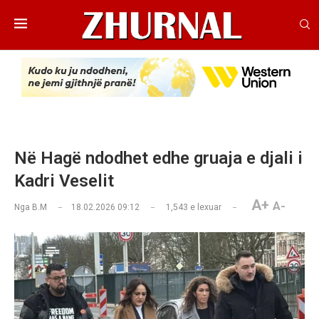
Në Hagë ndodhet edhe gruaja e djali i
Kadri Veselit
A+
A-
Nga
B.M
18.02.2026 09:12
1,543
e lexuar