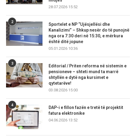
lindjes
28.07.2026 15:52
2
Sportelet e NP “Ujësjellësi dhe
Kanalizimi” – Shkup nesër do të punojnë
nga ora 7:30 deri në 15:30, e mërkura
është ditë jopune
05.01.2026 10:36
3
Editorial / Priten reforma në sistemin e
pensioneve – shteti mund ta marrë
shtyllën e dytë nga kursimet e
qytetarëve!
03.08.2026 15:00
4
DAP-i e fillon fazën e tretë të projektit
fatura elektronike
04.06.2026 13:52