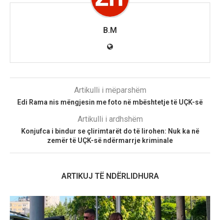
B.M
Artikulli i mëparshëm
Edi Rama nis mëngjesin me foto në mbështetje të UÇK-së
Artikulli i ardhshëm
Konjufca i bindur se çlirimtarët do të lirohen: Nuk ka në
zemër të UÇK-së ndërmarrje kriminale
ARTIKUJ TË NDËRLIDHURA