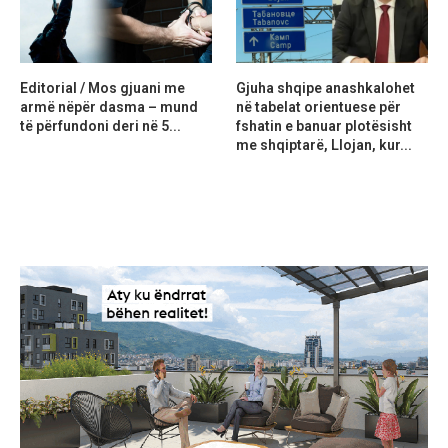
Editorial / Mos gjuani me
Gjuha shqipe anashkalohet
armë nëpër dasma – mund
në tabelat orientuese për
të përfundoni deri në 5...
fshatin e banuar plotësisht
me shqiptarë, Llojan, kur...