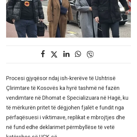
Procesi gjyqësor ndaj ish-krerëve të Ushtrisë
Çlirimtare të Kosovës ka hyrë tashmë në fazën
vendimtare në Dhomat e Specializuara në Hagë, ku
të mërkurën pritet të dëgjohen fjalët e fundit nga
përfaqësuesi i viktimave, replikat e mbrojtjes dhe
në fund edhe deklarimet përmbyllëse të vetë
katërshes së UÇK-së.