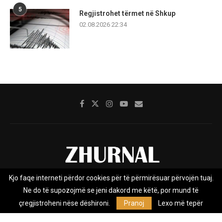
5
Regjistrohet tërmet në Shkup
02.08.2026 22:34
Kjo faqe interneti përdor cookies për të përmirësuar përvojën tuaj.
Rreth nesh
Impresumi
Marketing
Kontakt
Ne do të supozojmë se jeni dakord me këtë, por mund të
Privacy Policy
çregjistroheni nëse dëshironi.
Pranoj
Lexo më tepër
Zhurnal.mk është Agjenci e Lajmeve e pavarur, e themeluar në vitin