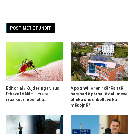
POSTIMET E FUNDIT
Editorial / Kujdes nga virusi i
A po zhvillohen nxënësit të
Etheve të Nilit – më të
barabartë përballë dallimeve
rrezikuar moshat e...
etnike dhe shkollave ku
mësojnë?