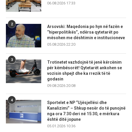
06.08.2026 17:33
2
Arsovski: Maqedonia po hyn në fazën e
“hiperpolitikës”, ndërsa qytetarët po
mësohen me dështimin e institucioneve
05.08.2026 22:20
3
Trotinetet vazhdojnë të jenë kërcënim
për këmbësorët! Qytetarët ankohen se
vozisin shpejt dhe ka rrezik të të
godasin
09.08.2026 20:08
4
Sportelet e NP “Ujësjellësi dhe
Kanalizimi” – Shkup nesër do të punojnë
nga ora 7:30 deri në 15:30, e mërkura
është ditë jopune
05.01.2026 10:36