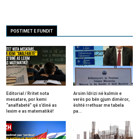
POSTIMET E FUNDIT
Editorial / Rritet nota
Arsim Idrizi në kulmin e
mesatare, por kemi
verës po bën gjum dimëror,
“analfabetë” që s’dinë as
është rrethuar me tabela
lexim e as matematikë!
pa...