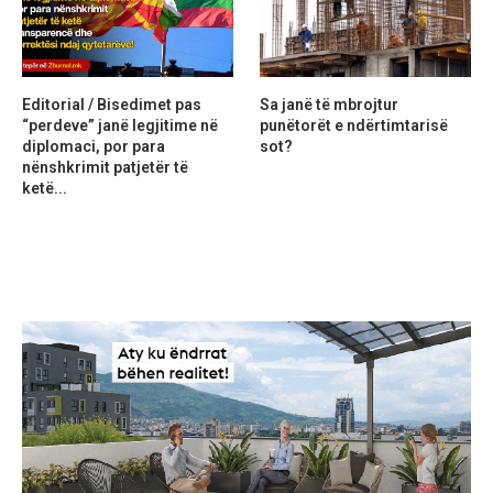
Editorial / Bisedimet pas
Sa janë të mbrojtur
“perdeve” janë legjitime në
punëtorët e ndërtimtarisë
diplomaci, por para
sot?
nënshkrimit patjetër të
ketë...