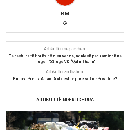
B.M
Artikulli i mëparshëm
Të reshura të borës në disa vende, ndalesë për kamionë në
rrugën “Strugë VK “Qafë Thanë”
Artikulli i ardhshëm
KosovaPress: Artan Grubi është parë sot në Prishtinë?
ARTIKUJ TË NDËRLIDHURA