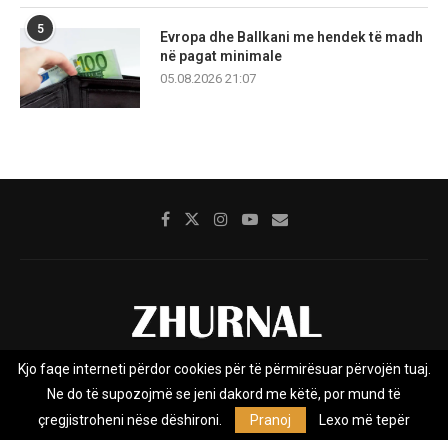
5
Evropa dhe Ballkani me hendek të madh
në pagat minimale
05.08.2026 21:07
Kjo faqe interneti përdor cookies për të përmirësuar përvojën tuaj.
Rreth nesh
Impresumi
Marketing
Kontakt
Ne do të supozojmë se jeni dakord me këtë, por mund të
Privacy Policy
çregjistroheni nëse dëshironi.
Pranoj
Lexo më tepër
Zhurnal.mk është Agjenci e Lajmeve e pavarur, e themeluar në vitin