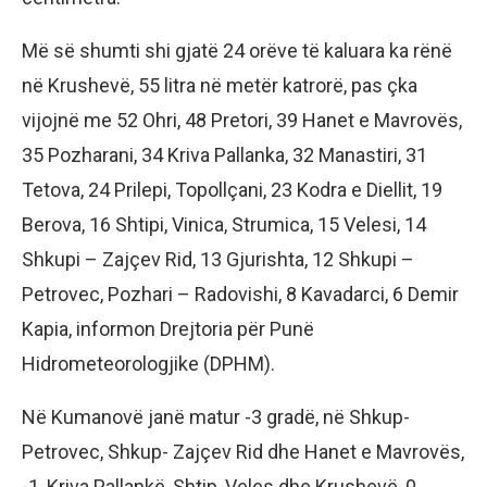
Më së shumti shi gjatë 24 orëve të kaluara ka rënë
në Krushevë, 55 litra në metër katrorë, pas çka
vijojnë me 52 Ohri, 48 Pretori, 39 Hanet e Mavrovës,
35 Pozharani, 34 Kriva Pallanka, 32 Manastiri, 31
Tetova, 24 Prilepi, Topollçani, 23 Kodra e Diellit, 19
Berova, 16 Shtipi, Vinica, Strumica, 15 Velesi, 14
Shkupi – Zajçev Rid, 13 Gjurishta, 12 Shkupi –
Petrovec, Pozhari – Radovishi, 8 Kavadarci, 6 Demir
Kapia, informon Drejtoria për Punë
Hidrometeorologjike (DPHM).
Në Kumanovë janë matur -3 gradë, në Shkup-
Petrovec, Shkup- Zajçev Rid dhe Hanet e Mavrovës,
-1, Kriva Pallankë, Shtip, Veles dhe Krushevë, 0,