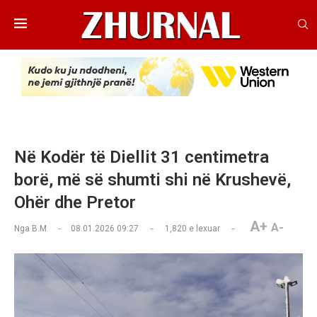
Në Kodër të Diellit 31 centimetra
borë, më së shumti shi në Krushevë,
Ohër dhe Pretor
A+
A-
Nga
B.M
08.01.2026 09:27
1,820
e lexuar