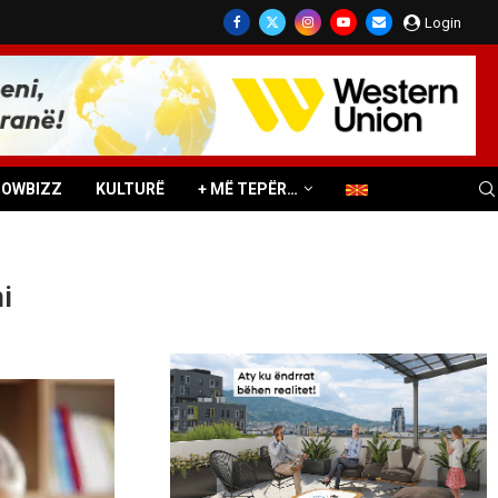
Login
HOWBIZZ
KULTURË
+ MË TEPËR…
i