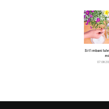
Si t’i mbani lul
më
07.08.20