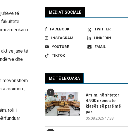
MEDIAT SOCIALE
gjuhëve të
 fakultete
imi amerikan i
FACEBOOK
TWITTER
INSTAGRAM
LINKEDIN
YOUTUBE
EMAIL
 aktive janë të
TIKTOK
rindërve dhe
MË TË LEXUARA
in e mëvonshëm
era arsimore,
1
Arsim, në shtator
4.900 nxënës të
klasës së parë më
m, roli i
pak
përfunduar
06.08.2026 17:33