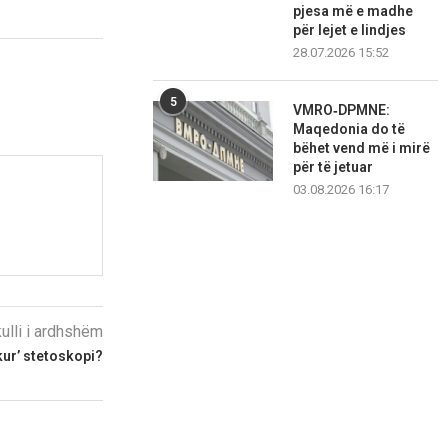
pjesa më e madhe
për lejet e lindjes
28.07.2026 15:52
5
VMRO‑DPMNE:
Maqedonia do të
bëhet vend më i mirë
për të jetuar
03.08.2026 16:17
kulli i ardhshëm
kur’ stetoskopi?