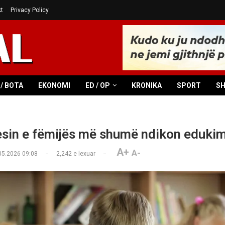
t
Privacy Policy
/ BOTA
EKONOMI
ED / OP
KRONIKA
SPORT
S
sin e fëmijës më shumë ndikon edukim
A+
A-
05.2026 09:08
2,242
e lexuar