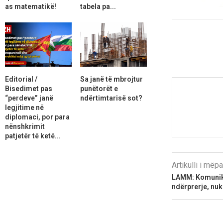
as matematikë!
tabela pa...
Editorial /
Sa janë të mbrojtur
Bisedimet pas
punëtorët e
“perdeve” janë
ndërtimtarisë sot?
legjitime në
diplomaci, por para
nënshkrimit
patjetër të ketë...
Artikulli i më
LAMM: Komunika
ndërprerje, nuk