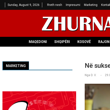
Sunday, August 9, 2026
Rreth nesh
Impresumi
Marketing
Kontak
MAQEDONI
SHQIPËRI
KOSOVË
RAJON 
Në sukse
MARKETING
Nga
D. V.
29.