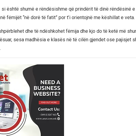
 si është shumë e rëndësishme që prindërit të dinë rëndësinë e ro
në fëmijët “në dorë të fatit” por t’i orientojnë me këshillat e veta.
 shpërblehet dhe të ndëshkohet fëmija dhe kjo do të ketë më sh
ësuar, sesa madhësia e klasës në të cilën gjendet ose pajisjet sh
.