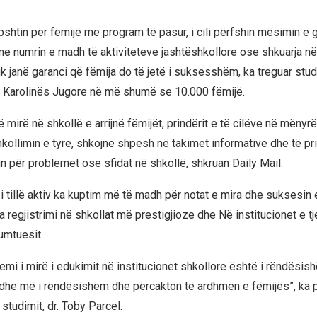
pshtin për fëmijë me program të pasur, i cili përfshin mësimin e 
 me numrin e madh të aktiviteteve jashtëshkollore ose shkuarja në
k janë garanci që fëmija do të jetë i suksesshëm, ka treguar stud
të Karolinës Jugore në më shumë se 10.000 fëmijë.
mirë në shkollë e arrijnë fëmijët, prindërit e të cilëve në mënyrë
hkollimin e tyre, shkojnë shpesh në takimet informative dhe të p
sin për problemet ose sfidat në shkollë, shkruan Daily Mail.
 i tillë aktiv ka kuptim më të madh për notat e mira dhe sukses
 regjistrimi në shkollat më prestigjioze dhe Në institucionet e tj
umtuesit.
mi i mirë i edukimit në institucionet shkollore është i rëndësishë
edhe më i rëndësishëm dhe përcakton të ardhmen e fëmijës”, ka 
studimit, dr. Toby Parcel.