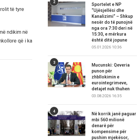
2
Sportelet e NP
lit të tyre
“Ujësjellësi dhe
Kanalizimi” – Shkup
nesër do të punojnë
nga ora 7:30 deri në
umë ndikim në
15:30, e mërkura
është ditë jopune
kollore që i ka
05.01.2026 10:36
3
Mucunski: Qeveria
punon për
zhbllokimin e
eurointegrimeve,
detajet nuk thuhen
03.08.2026 16:35
4
Në korrik janë paguar
mbi 560 milionë
denarë për
kompensime për
pushim mjekësor,