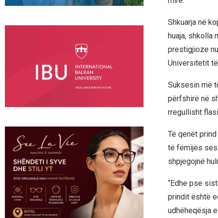
mirë.
Shkuarja në ko
huaja, shkolla
prestigjioze nu
Universitetit 
Suksesin më të 
përfshirë në s
rregullisht fla
Të qenët prind
të fëmijës sesa
shpjegojnë hul
“Edhe pse siste
prindit është 
udhëheqësja e 