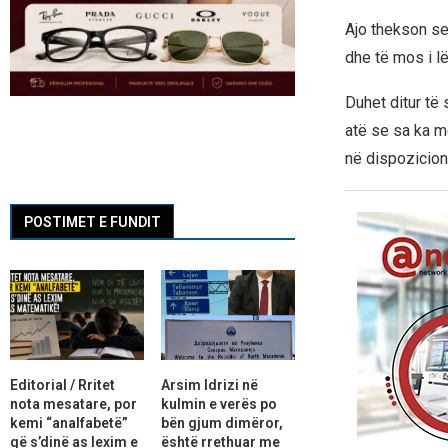
Ajo thekson se
dhe të mos i lë
Duhet ditur të
atë se sa ka m
në dispozicion
POSTIMET E FUNDIT
Editorial / Rritet
Arsim Idrizi në
nota mesatare, por
kulmin e verës po
kemi “analfabetë”
bën gjum dimëror,
që s’dinë as lexim e
është rrethuar me