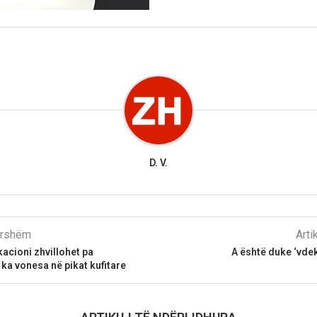
D. V.
parshëm
Arti
cioni zhvillohet pa
A është duke ‘vde
 ka vonesa në pikat kufitare