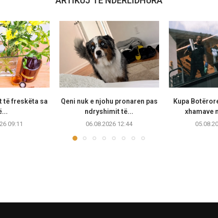
ARTIKUJ TË NDËRLIDHURA
et të freskëta sa
Qeni nuk e njohu pronaren pas
Kupa Botërore
...
ndryshimit të...
xhamave n
26 09:11
06.08.2026 12:44
05.08.2