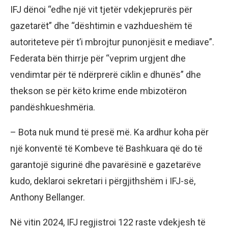
IFJ dënoi “edhe një vit tjetër vdekjeprurës për
gazetarët” dhe “dështimin e vazhdueshëm të
autoriteteve për t’i mbrojtur punonjësit e mediave”.
Federata bën thirrje për “veprim urgjent dhe
vendimtar për të ndërprerë ciklin e dhunës” dhe
thekson se për këto krime ende mbizotëron
pandëshkueshmëria.
– Bota nuk mund të presë më. Ka ardhur koha për
një konventë të Kombeve të Bashkuara që do të
garantojë sigurinë dhe pavarësinë e gazetarëve
kudo, deklaroi sekretari i përgjithshëm i IFJ-së,
Anthony Bellanger.
Në vitin 2024, IFJ regjistroi 122 raste vdekjesh të