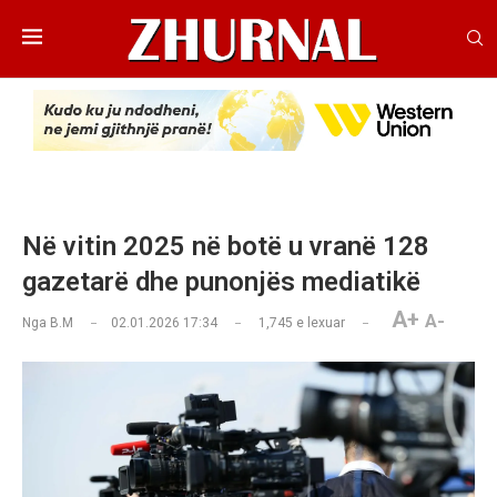
Në vitin 2025 në botë u vranë 128
gazetarë dhe punonjës mediatikë
A+
A-
Nga
B.M
02.01.2026 17:34
1,745
e lexuar