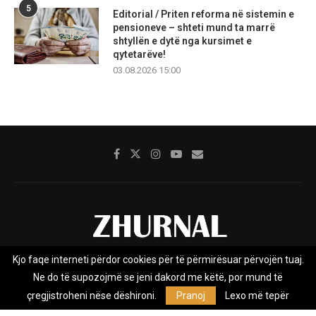
5
Editorial / Priten reforma në sistemin e
pensioneve – shteti mund ta marrë
shtyllën e dytë nga kursimet e
qytetarëve!
03.08.2026 15:00
Kjo faqe interneti përdor cookies për të përmirësuar përvojën tuaj.
Rreth nesh
Impresumi
Marketing
Kontakt
Ne do të supozojmë se jeni dakord me këtë, por mund të
Privacy Policy
çregjistroheni nëse dëshironi.
Pranoj
Lexo më tepër
Zhurnal.mk është Agjenci e Lajmeve e pavarur, e themeluar në vitin