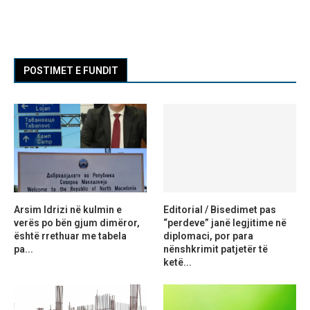
POSTIMET E FUNDIT
Arsim Idrizi në kulmin e
Editorial / Bisedimet pas
verës po bën gjum dimëror,
“perdeve” janë legjitime në
është rrethuar me tabela
diplomaci, por para
pa...
nënshkrimit patjetër të
ketë...