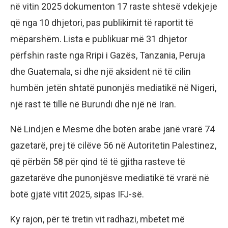
në vitin 2025 dokumenton 17 raste shtesë vdekjeje
që nga 10 dhjetori, pas publikimit të raportit të
mëparshëm. Lista e publikuar më 31 dhjetor
përfshin raste nga Rripi i Gazës, Tanzania, Peruja
dhe Guatemala, si dhe një aksident në të cilin
humbën jetën shtatë punonjës mediatikë në Nigeri,
një rast të tillë në Burundi dhe një në Iran.
Në Lindjen e Mesme dhe botën arabe janë vrarë 74
gazetarë, prej të cilëve 56 në Autoritetin Palestinez,
që përbën 58 për qind të të gjitha rasteve të
gazetarëve dhe punonjësve mediatikë të vrarë në
botë gjatë vitit 2025, sipas IFJ-së.
Ky rajon, për të tretin vit radhazi, mbetet më