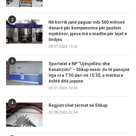
2
Në korrik janë paguar mbi 560 milionë
denarë për kompensime për pushim
mjekësor, pjesa më e madhe për lejet e
lindjes
28.07.2026 15:52
3
Sportelet e NP “Ujësjellësi dhe
Kanalizimi” – Shkup nesër do të punojnë
nga ora 7:30 deri në 15:30, e mërkura
është ditë jopune
05.01.2026 10:36
4
Regjistrohet tërmet në Shkup
02.08.2026 22:34