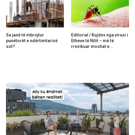
Sa janë të mbrojtur
Editorial / Kujdes nga virusi i
punëtorët e ndërtimtarisë
Etheve të Nilit – më të
sot?
rrezikuar moshat e...