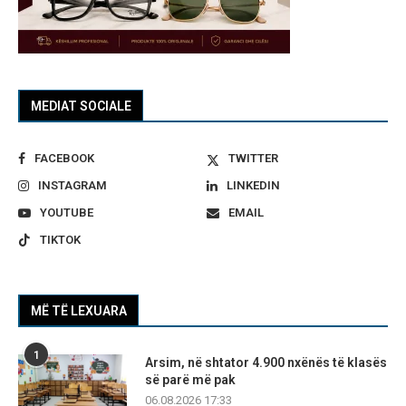
MEDIAT SOCIALE
FACEBOOK
TWITTER
INSTAGRAM
LINKEDIN
YOUTUBE
EMAIL
TIKTOK
MË TË LEXUARA
1
Arsim, në shtator 4.900 nxënës të klasës
së parë më pak
06.08.2026 17:33