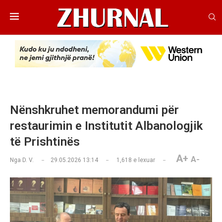
Nënshkruhet memorandumi për
restaurimin e Institutit Albanologjik
të Prishtinës
A+
A-
Nga
D. V.
29.05.2026 13:14
1,618
e lexuar