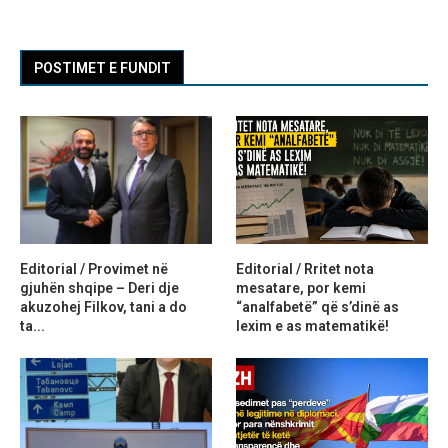
POSTIMET E FUNDIT
Editorial / Provimet në
Editorial / Rritet nota
gjuhën shqipe – Deri dje
mesatare, por kemi
akuzohej Filkov, tani a do
“analfabetë” që s’dinë as
ta...
lexim e as matematikë!