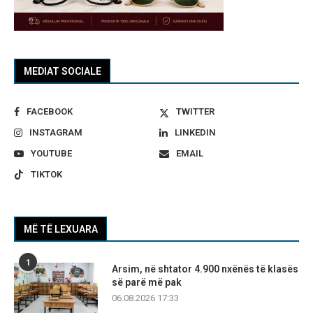
MEDIAT SOCIALE
FACEBOOK
TWITTER
INSTAGRAM
LINKEDIN
YOUTUBE
EMAIL
TIKTOK
MË TË LEXUARA
1
Arsim, në shtator 4.900 nxënës të klasës
së parë më pak
06.08.2026 17:33