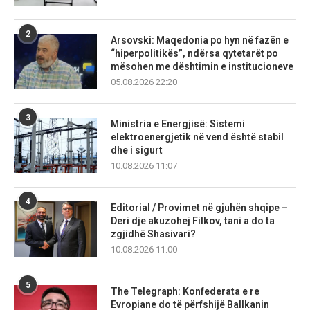
2
Arsovski: Maqedonia po hyn në fazën e
“hiperpolitikës”, ndërsa qytetarët po
mësohen me dështimin e institucioneve
05.08.2026 22:20
3
Ministria e Energjisë: Sistemi
elektroenergjetik në vend është stabil
dhe i sigurt
10.08.2026 11:07
4
Editorial / Provimet në gjuhën shqipe –
Deri dje akuzohej Filkov, tani a do ta
zgjidhë Shasivari?
10.08.2026 11:00
5
The Telegraph: Konfederata e re
Evropiane do të përfshijë Ballkanin