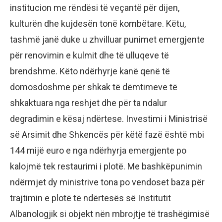
institucion me rëndësi të veçantë për dijen,
kulturën dhe kujdesën tonë kombëtare. Këtu,
tashmë janë duke u zhvilluar punimet emergjente
për renovimin e kulmit dhe të ulluqeve të
brendshme. Këto ndërhyrje kanë qenë të
domosdoshme për shkak të dëmtimeve të
shkaktuara nga reshjet dhe për ta ndalur
degradimin e kësaj ndërtese. Investimi i Ministrisë
së Arsimit dhe Shkencës për këtë fazë është mbi
144 mijë euro e nga ndërhyrja emergjente po
kalojmë tek restaurimi i plotë. Me bashkëpunimin
ndërmjet dy ministrive tona po vendoset baza për
trajtimin e plotë të ndërtesës së Institutit
Albanologjik si objekt nën mbrojtje të trashëgimisë