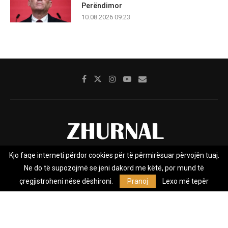
Perëndimor
10.08.2026 09:23
Kjo faqe interneti përdor cookies për të përmirësuar përvojën tuaj.
Rreth nesh
Impresumi
Marketing
Kontakt
Ne do të supozojmë se jeni dakord me këtë, por mund të
Privacy Policy
çregjistroheni nëse dëshironi.
Pranoj
Lexo më tepër
Zhurnal.mk është Agjenci e Lajmeve e pavarur, e themeluar në vitin
2009, që e mbulon Maqedoninë, Kosovën, Shqipërinë edhe lajmet
nga bota.