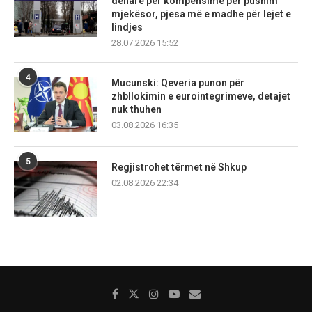
denarë për kompensime për pushim
mjekësor, pjesa më e madhe për lejet e
lindjes
28.07.2026 15:52
4
Mucunski: Qeveria punon për
zhbllokimin e eurointegrimeve, detajet
nuk thuhen
03.08.2026 16:35
5
Regjistrohet tërmet në Shkup
02.08.2026 22:34