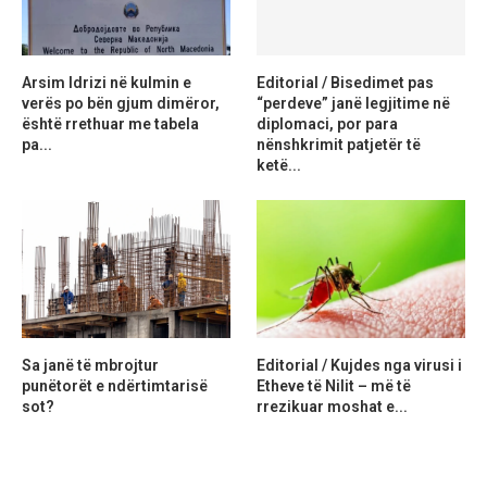
Arsim Idrizi në kulmin e
Editorial / Bisedimet pas
verës po bën gjum dimëror,
“perdeve” janë legjitime në
është rrethuar me tabela
diplomaci, por para
pa...
nënshkrimit patjetër të
ketë...
Sa janë të mbrojtur
Editorial / Kujdes nga virusi i
punëtorët e ndërtimtarisë
Etheve të Nilit – më të
sot?
rrezikuar moshat e...