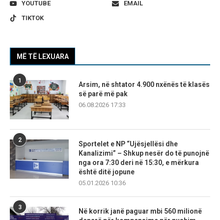
YOUTUBE
EMAIL
TIKTOK
MË TË LEXUARA
1
Arsim, në shtator 4.900 nxënës të klasës
së parë më pak
06.08.2026 17:33
2
Sportelet e NP “Ujësjellësi dhe
Kanalizimi” – Shkup nesër do të punojnë
nga ora 7:30 deri në 15:30, e mërkura
është ditë jopune
05.01.2026 10:36
3
Në korrik janë paguar mbi 560 milionë