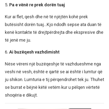
5.
Pa e vënë re prek dorën tuaj
Kur ai flet, qesh dhe në të njëjtën kohë prek
butësisht dorën tuaj…Kjo ndodh sepse ata duan të
kenë kontakte të drejtpërdrejta dhe ekspresive dhe
të jenë me ju.
6.
Ai buzëqesh vazhdimisht
Nëse vëreni një buzëqeshje të vazhdueshme nga
veshi në vesh, është e qartë se ai është i lumtur që
ju shikon. Lumturia e tij përqendrohet tek ju. Thuhet
se burrat e bëjnë këtë vetëm kur u pëlqen vërtetë
shoqëria e dikujt.