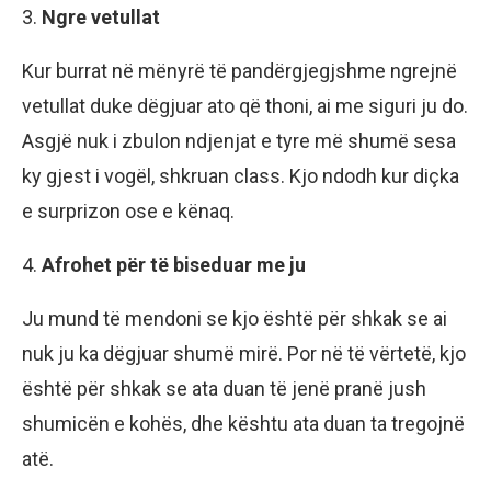
3.
Ngre vetullat
Kur burrat në mënyrë të pandërgjegjshme ngrejnë
vetullat duke dëgjuar ato që thoni, ai me siguri ju do.
Asgjë nuk i zbulon ndjenjat e tyre më shumë sesa
ky gjest i vogël, shkruan class. Kjo ndodh kur diçka
e surprizon ose e kënaq.
4.
Afrohet për të biseduar me ju
Ju mund të mendoni se kjo është për shkak se ai
nuk ju ka dëgjuar shumë mirë. Por në të vërtetë, kjo
është për shkak se ata duan të jenë pranë jush
shumicën e kohës, dhe kështu ata duan ta tregojnë
atë.