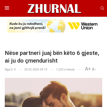
Nëse partneri juaj bën këto 6 gjeste,
ai ju do çmendurisht
A+
A-
Nga
D. V.
25.02.2026 09:15
1,323
e lexuar