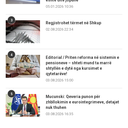
05.01.2026 10:36
3
Regjistrohet tërmet në Shkup
02.08.2026 22:34
4
Editorial / Priten reforma në sistemin e
pensioneve – shteti mund ta marrë
shtyllën e dytë nga kursimet e
qytetarëve!
03.08.2026 15:00
5
Mucunski: Qeveria punon për
zhbllokimin e eurointegrimeve, detajet
nuk thuhen
03.08.2026 16:35