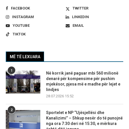
FACEBOOK
TWITTER
INSTAGRAM
LINKEDIN
YOUTUBE
EMAIL
TIKTOK
MË TË LEXUARA
1
Në korrik janë paguar mbi 560 milionë
denarë për kompensime për pushim
mjekësor, pjesa më e madhe për lejet e
lindjes
28.07.2026 15:52
2
Sportelet e NP “Ujësjellësi dhe
Kanalizimi” – Shkup nesër do të punojnë
nga ora 7:30 deri në 15:30, e mërkura
është ditë jopune