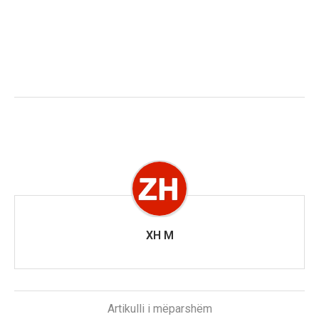
XH M
Artikulli i mëparshëm