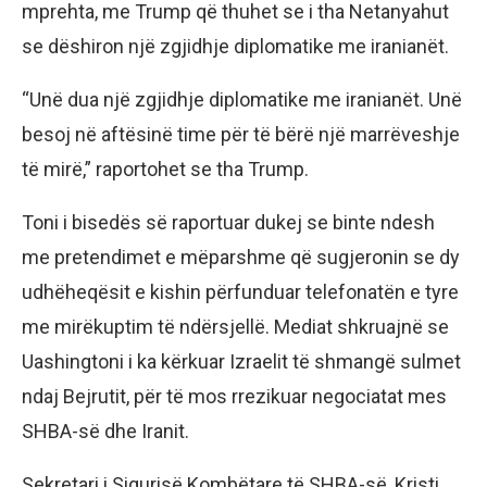
mprehta, me Trump që thuhet se i tha Netanyahut
se dëshiron një zgjidhje diplomatike me iranianët.
“Unë dua një zgjidhje diplomatike me iranianët. Unë
besoj në aftësinë time për të bërë një marrëveshje
të mirë,” raportohet se tha Trump.
Toni i bisedës së raportuar dukej se binte ndesh
me pretendimet e mëparshme që sugjeronin se dy
udhëheqësit e kishin përfunduar telefonatën e tyre
me mirëkuptim të ndërsjellë. Mediat shkruajnë se
Uashingtoni i ka kërkuar Izraelit të shmangë sulmet
ndaj Bejrutit, për të mos rrezikuar negociatat mes
SHBA-së dhe Iranit.
Sekretari i Sigurisë Kombëtare të SHBA-së, Kristi