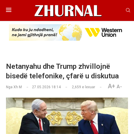
Netanyahu dhe Trump zhvillojnë
bisedë telefonike, çfarë u diskutua
A+
A-
Nga
Xh M
27.05.2026 18:14
2,659
e lexuar