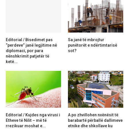
Editorial / Bisedimet pas
Sa janë të mbrojtur
“perdeve” janë legjitime në
punëtorët e ndërtimtarisë
diplomaci, por para
sot?
nënshkrimit patjetër të
ketë...
Editorial / Kujdes nga virusi i
A po zhvillohen nxënësit të
Etheve të Nilit – më të
barabartë përballë dallimeve
rrezikuar moshat e...
etnike dhe shkollave ku