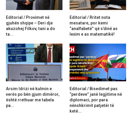
Editorial / Provimet në
Editorial / Rritet nota
gjuhën shqipe – Deri dje
mesatare, por kemi
akuzohej Filkov, tani a do
“analfabetë” që s’dinë as
ta...
lexim e as matematikë!
Arsim Idrizi në kulmin e
Editorial / Bisedimet pas
verës po bën gjum dimëror,
“perdeve” janë legjitime në
është rrethuar me tabela
diplomaci, por para
pa...
nënshkrimit patjetër të
ketë...