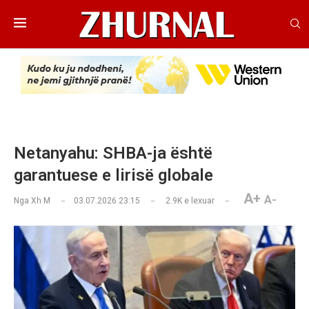
Netanyahu: SHBA-ja është
garantuese e lirisë globale
A+
A-
Nga
Xh M
03.07.2026 23:15
2.9K
e lexuar