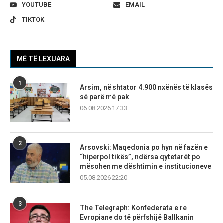
YOUTUBE
EMAIL
TIKTOK
MË TË LEXUARA
1
Arsim, në shtator 4.900 nxënës të klasës
së parë më pak
06.08.2026 17:33
2
Arsovski: Maqedonia po hyn në fazën e
“hiperpolitikës”, ndërsa qytetarët po
mësohen me dështimin e institucioneve
05.08.2026 22:20
3
The Telegraph: Konfederata e re
Evropiane do të përfshijë Ballkanin