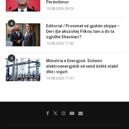
Perëndimor
10.08.2026 09:23
4
Editorial / Provimet në gjuhën shqipe –
Deri dje akuzohej Filkov, tani a do ta
zgjidhë Shasivari?
10.08.2026 11:00
5
Ministria e Energjisë: Sistemi
elektroenergjetik në vend është stabil
dhe i sigurt
10.08.2026 11:07