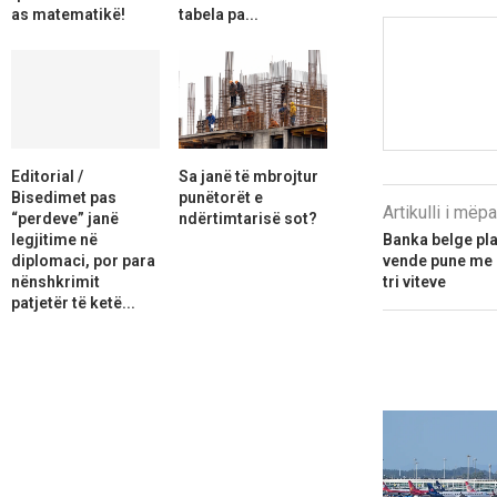
as matematikë!
tabela pa...
Editorial /
Sa janë të mbrojtur
Bisedimet pas
punëtorët e
Artikulli i më
“perdeve” janë
ndërtimtarisë sot?
legjitime në
Banka belge pla
diplomaci, por para
vende pune me i
nënshkrimit
tri viteve
patjetër të ketë...