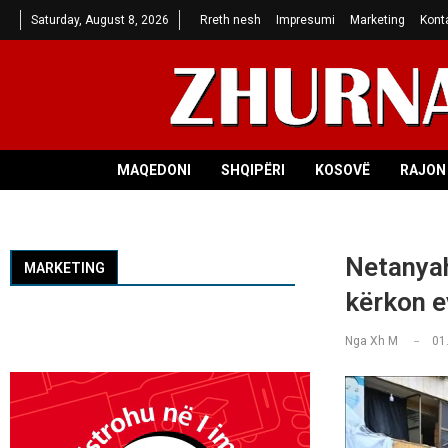
Saturday, August 8, 2026
Rreth nesh
Impresumi
Marketing
Kont
MAQEDONI
SHQIPËRI
KOSOVË
RAJON 
Netanyah
MARKETING
kërkon e
Nga
Xh M
01