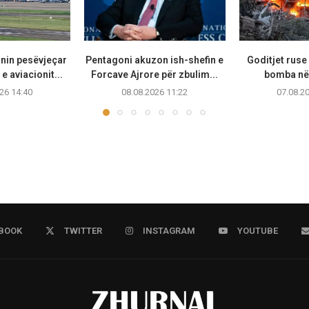
anin pesëvjeçar
Pentagoni akuzon ish-shefin e
Goditjet rus
e aviacionit...
Forcave Ajrore për zbulim...
bomba në 
26 14:40
08.08.2026 11:22
07.08.2
BOOK
TWITTER
INSTAGRAM
YOUTUBE