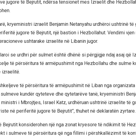
eve jugore të Bejrutit, ndërsa tensionet mes Izraelit dhe Hezboll
ohen.
rë, kryeministri izraelit Benjamin Netanyahu urdhëroi ushtrinë t
riferitë jugore të Bejrutit, një bastion i Hezbollahut. Vendimi vjen
eracioneve ushtarake izraelite në Libanin jugor.
roi se urdhri për sulmet është dhënë si përgjigje ndaj asaj që Izr
elje të përsëritura të armëpushimit nga Hezbollahu dhe sulme 
izraelitë.
shkeljeve të përsëritura të armëpushimit në Liban nga organizata 
sulmeve kundër qyteteve dhe qytetarëve tanë, kryeministri Ben
inistri i Mbrojtjes, Israel Katz, urdhëruan ushtrinë izraelite të 
riste në periferitë jugore të Bejrutit”, thuhet në deklaratën zyrtare.
të Bejrutit konsiderohen një nga zonat kryesore të ndikimit të He
t i sulmeve të përsëritura që nga fillimi i përshkallëzimit të konfl