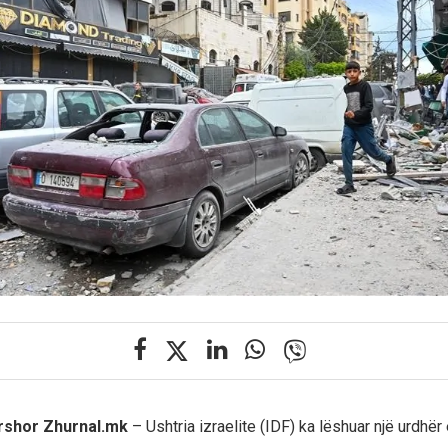
ershor Zhurnal.mk
– Ushtria izraelite (IDF) ka lëshuar një urdhër