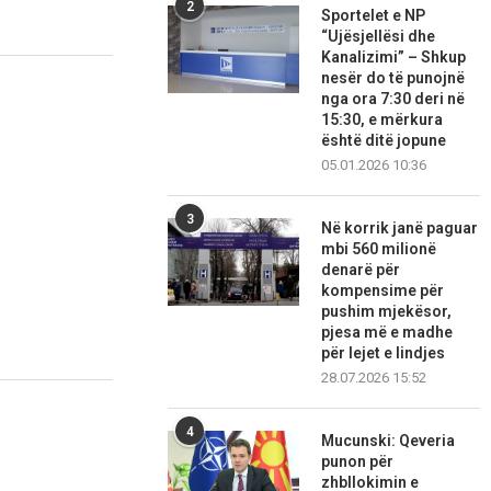
2
Sportelet e NP
“Ujësjellësi dhe
Kanalizimi” – Shkup
nesër do të punojnë
nga ora 7:30 deri në
15:30, e mërkura
është ditë jopune
05.01.2026 10:36
3
Në korrik janë paguar
mbi 560 milionë
denarë për
kompensime për
pushim mjekësor,
pjesa më e madhe
për lejet e lindjes
28.07.2026 15:52
4
Mucunski: Qeveria
punon për
zhbllokimin e