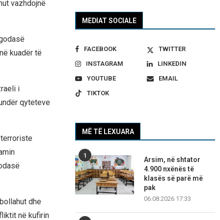
ahut vazhdojnë
MEDIAT SOCIALE
ë godasë
FACEBOOK
TWITTER
 në kuadër të
INSTAGRAM
LINKEDIN
YOUTUBE
EMAIL
aeli i
TIKTOK
kundër qyteteve
MË TË LEXUARA
terroriste
jamin
1
Arsim, në shtator
godasë
4.900 nxënës të
klasës së parë më
pak
06.08.2026 17:33
zbollahut dhe
iktit në kufirin