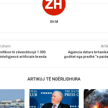
XH M
parshëm
Arti
nifikon të zëvendësojë 1.000
Agjencia detare britanike
nteligjencë artificiale brenda
goditet nga predhë “e paide
ARTIKUJ TË NDËRLIDHURA