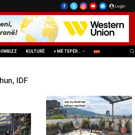
Login
HOWBIZZ
KULTURË
+ MË TEPËR…
hun, IDF