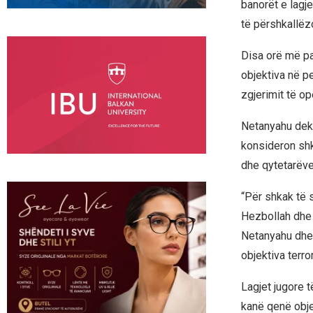
banorët e lagj
të përshkallëz
Disa orë më pa
objektiva në pe
zgjerimit të op
Netanyahu dekla
konsideron shk
dhe qytetarëve 
“Për shkak të 
Hezbollah dhe 
Netanyahu dhe m
objektiva terro
Lagjet jugore 
kanë qenë objek