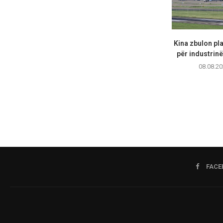
Kina zbulon pl
për industrinë 
08.08.20
FACE