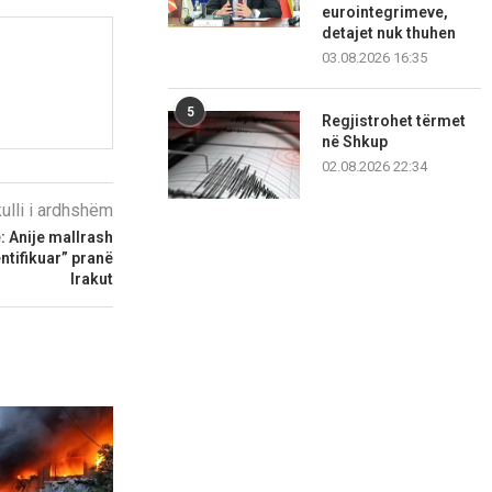
eurointegrimeve,
detajet nuk thuhen
03.08.2026 16:35
5
Regjistrohet tërmet
në Shkup
02.08.2026 22:34
kulli i ardhshëm
: Anije mallrash
ntifikuar” pranë
Irakut