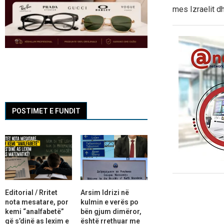
mes Izraelit dh
POSTIMET E FUNDIT
Editorial / Rritet
Arsim Idrizi në
nota mesatare, por
kulmin e verës po
kemi “analfabetë”
bën gjum dimëror,
që s’dinë as lexim e
është rrethuar me