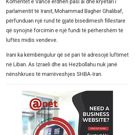
Komentet e Vance erdhën pasi ai dhe kryetari i
parlamentit të Iranit, Mohammad Bagher Ghalibaf,
përfunduan një rund të gjatë bisedimesh fillestare
që synojnë forcimin e një fundi të përhershëm të
luftës midis vendeve.
Irani ka këmbëngulur që së pari të adresojë luftimet
në Liban. As Izraeli dhe as Hezbollahu nuk janë
nënshkrues të marrëveshjes SHBA-Iran.