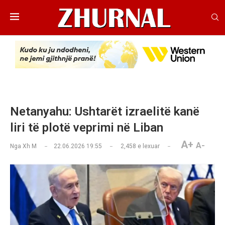
Netanyahu: Ushtarët izraelitë kanë
liri të plotë veprimi në Liban
A+
A-
Nga
Xh M
22.06.2026 19:55
2,458
e lexuar