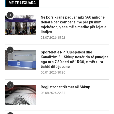
MË TË LEXUARA
1
Në korrik janë paguar mbi 560 milionë
denarë për kompensime për pushim
mjekësor, pjesa më e madhe për lejet e
lindjes
28.07.2026 15:52
2
Sportelet e NP “Ujësjellësi dhe
Kanalizimi” – Shkup nesër do të punojnë
nga ora 7:30 deri në 15:30, e mërkura
është ditë jopune
05.01.2026 10:36
3
Regjistrohet tërmet në Shkup
02.08.2026 22:34