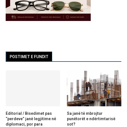
POSTIMET E FUNDIT
Editorial / Bisedimet pas
Sa janë të mbrojtur
“perdeve” janë legjitime në
punëtorët e ndërtimtarisë
diplomaci, por para
sot?