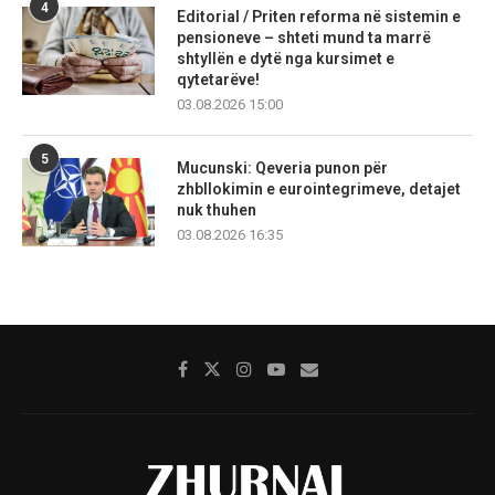
4
Editorial / Priten reforma në sistemin e
pensioneve – shteti mund ta marrë
shtyllën e dytë nga kursimet e
qytetarëve!
03.08.2026 15:00
5
Mucunski: Qeveria punon për
zhbllokimin e eurointegrimeve, detajet
nuk thuhen
03.08.2026 16:35