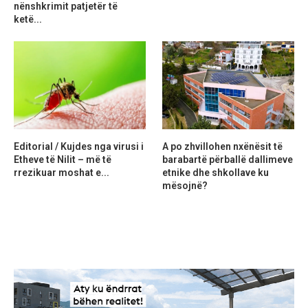
nënshkrimit patjetër të
ketë...
Editorial / Kujdes nga virusi i
A po zhvillohen nxënësit të
Etheve të Nilit – më të
barabartë përballë dallimeve
rrezikuar moshat e...
etnike dhe shkollave ku
mësojnë?