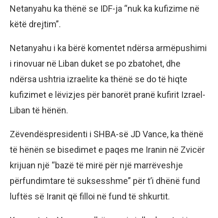
Netanyahu ka thënë se IDF-ja “nuk ka kufizime në
këtë drejtim”.
Netanyahu i ka bërë komentet ndërsa armëpushimi
i rinovuar në Liban duket se po zbatohet, dhe
ndërsa ushtria izraelite ka thënë se do të hiqte
kufizimet e lëvizjes për banorët pranë kufirit Izrael-
Liban të hënën.
Zëvendëspresidenti i SHBA-së JD Vance, ka thënë
të hënën se bisedimet e paqes me Iranin në Zvicër
krijuan një “bazë të mirë për një marrëveshje
përfundimtare të suksesshme” për t’i dhënë fund
luftës së Iranit që filloi në fund të shkurtit.