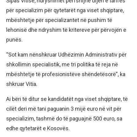
Sipas Vitisë, ndryshimet përfshijnë uljen e tarifës
për specializim për qytetarët nga viset shqiptare,
mbështetje për specializantet në pushim të
lehonisë dhe ndryshim të kritereve për përvojën e
punës.
“Sot kam nënshkruar Udhëzimin Administrativ për
shkollimin specialistik, me tri politika të reja në
mbështetje të profesionistëve shëndetësorë”, ka
shkruar Vitia.
Ai bëri të ditur se kandidatët nga viset shqiptare, të
cilët deri më tani paguanin 3 mijë euro në vit për
specializim, tashmë do të paguajnë 500 euro, sa
edhe qytetarët e Kosovës.