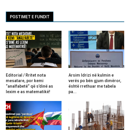
POSTIMET E FUNDIT
Editorial / Rritet nota
Arsim Idrizi në kulmin e
mesatare, por kemi
verës po bën gjum dimëror,
“analfabetë” që s’dinë as
është rrethuar me tabela
lexim e as matematikë!
pa...