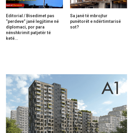
Editorial / Bisedimet pas
Sa janë të mbrojtur
“perdeve” janë legjitime në
punëtorët e ndërtimtarisë
diplomaci, por para
sot?
nënshkrimit patjetër të
ketë...