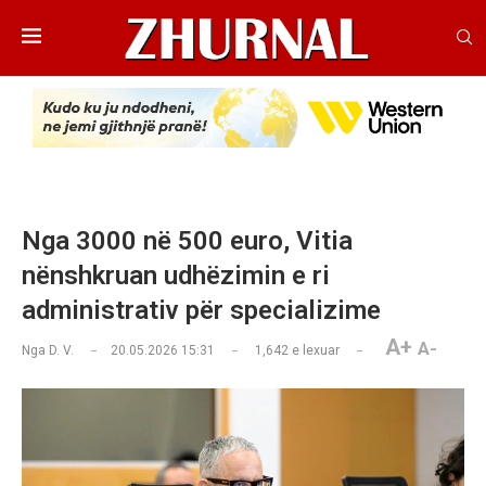
Nga 3000 në 500 euro, Vitia
nënshkruan udhëzimin e ri
administrativ për specializime
A+
A-
Nga
D. V.
20.05.2026 15:31
1,642
e lexuar