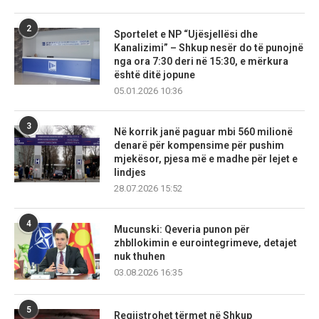
2
Sportelet e NP “Ujësjellësi dhe
Kanalizimi” – Shkup nesër do të punojnë
nga ora 7:30 deri në 15:30, e mërkura
është ditë jopune
05.01.2026 10:36
3
Në korrik janë paguar mbi 560 milionë
denarë për kompensime për pushim
mjekësor, pjesa më e madhe për lejet e
lindjes
28.07.2026 15:52
4
Mucunski: Qeveria punon për
zhbllokimin e eurointegrimeve, detajet
nuk thuhen
03.08.2026 16:35
5
Regjistrohet tërmet në Shkup