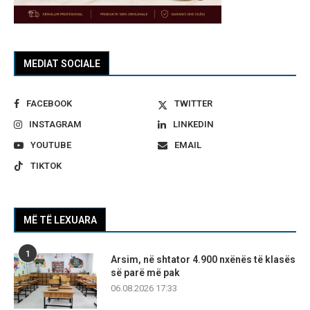
MEDIAT SOCIALE
FACEBOOK
TWITTER
INSTAGRAM
LINKEDIN
YOUTUBE
EMAIL
TIKTOK
MË TË LEXUARA
1
Arsim, në shtator 4.900 nxënës të klasës
së parë më pak
06.08.2026 17:33