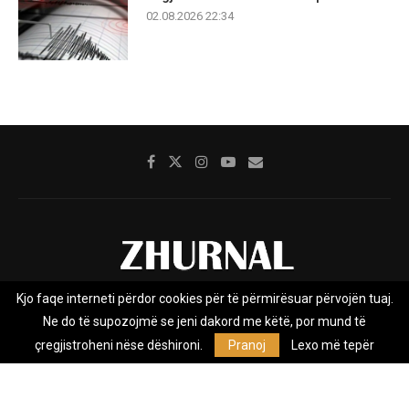
02.08.2026 22:34
Kjo faqe interneti përdor cookies për të përmirësuar përvojën tuaj.
Rreth nesh
Impresumi
Marketing
Kontakt
Ne do të supozojmë se jeni dakord me këtë, por mund të
Privacy Policy
çregjistroheni nëse dëshironi.
Pranoj
Lexo më tepër
Zhurnal.mk është Agjenci e Lajmeve e pavarur, e themeluar në vitin
2009, që e mbulon Maqedoninë, Kosovën, Shqipërinë edhe lajmet
nga bota.