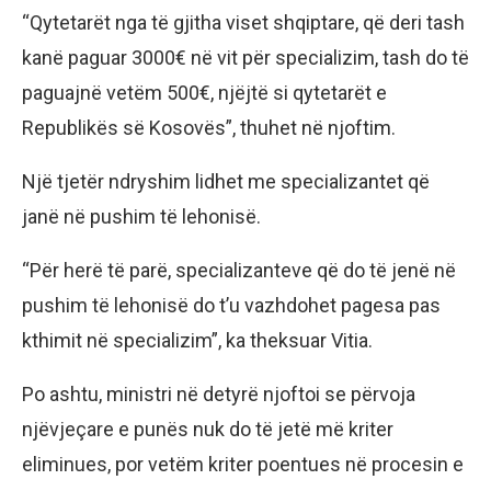
“Qytetarët nga të gjitha viset shqiptare, që deri tash
kanë paguar 3000€ në vit për specializim, tash do të
paguajnë vetëm 500€, njëjtë si qytetarët e
Republikës së Kosovës”, thuhet në njoftim.
Një tjetër ndryshim lidhet me specializantet që
janë në pushim të lehonisë.
“Për herë të parë, specializanteve që do të jenë në
pushim të lehonisë do t’u vazhdohet pagesa pas
kthimit në specializim”, ka theksuar Vitia.
Po ashtu, ministri në detyrë njoftoi se përvoja
njëvjeçare e punës nuk do të jetë më kriter
eliminues, por vetëm kriter poentues në procesin e