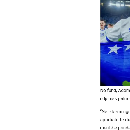
Në fund, Ademi 
ndjenjës patriot
“Ne e kemi ngr
sportistë të di
meritë e prind