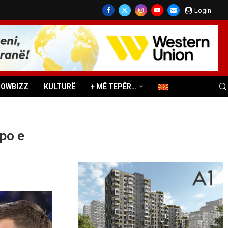
Login
HOWBIZZ
KULTURË
+ MË TEPËR…
po e