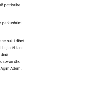
më patriotike
e përkushtimi
uese nuk i dihet
. Lojtarët tanë
 dinë
 Kosovën dhe
, Agim Ademi.