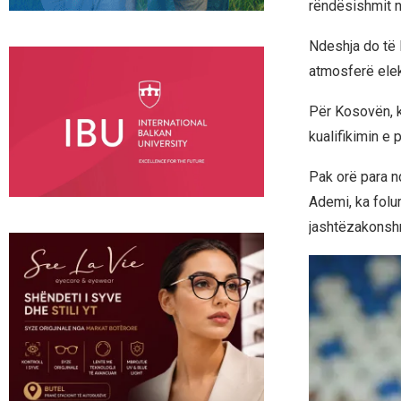
rëndësishmit në
Ndeshja do të l
atmosferë elek
Për Kosovën, kj
kualifikimin e 
Pak orë para n
Ademi, ka folu
jashtëzakonshm