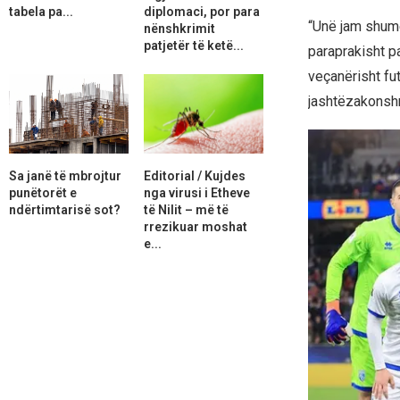
tabela pa...
diplomaci, por para
“Unë jam shumë 
nënshkrimit
patjetër të ketë...
paraprakisht pa
veçanërisht fut
jashtëzakonsh
Sa janë të mbrojtur
Editorial / Kujdes
punëtorët e
nga virusi i Etheve
ndërtimtarisë sot?
të Nilit – më të
rrezikuar moshat
e...