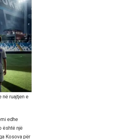
 në ruajtjen e
kemi edhe
o është një
nga Kosova për