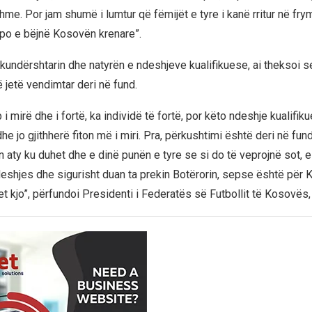
me. Por jam shumë i lumtur që fëmijët e tyre i kanë rritur në fry
po e bëjnë Kosovën krenare”.
 kundërshtarin dhe natyrën e ndeshjeve kualifikuese, ai theksoi s
 jetë vendimtar deri në fund.
 i mirë dhe i fortë, ka individë të fortë, por këto ndeshje kualifik
he jo gjithherë fiton më i miri. Pra, përkushtimi është deri në fund
 aty ku duhet dhe e dinë punën e tyre se si do të veprojnë sot, e
eshjes dhe sigurisht duan ta prekin Botërorin, sepse është për
t kjo”, përfundoi Presidenti i Federatës së Futbollit të Kosovës