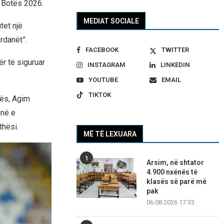
e Botës 2026.
MEDIAT SOCIALE
tet një
rdanët”.
FACEBOOK
TWITTER
ër të siguruar
INSTAGRAM
LINKEDIN
YOUTUBE
EMAIL
TIKTOK
vës, Agim
inë e
thësi.
MË TË LEXUARA
1
Arsim, në shtator
4.900 nxënës të
klasës së parë më
pak
06.08.2026 17:33