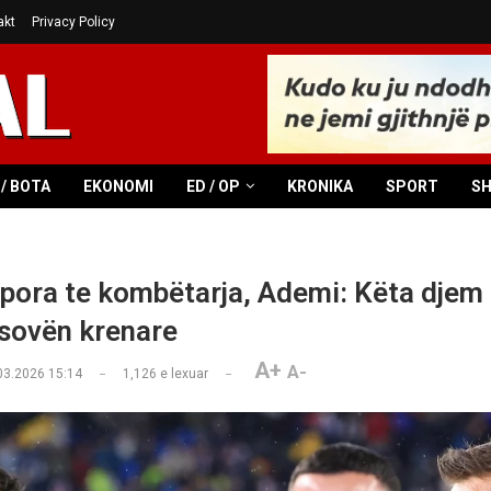
akt
Privacy Policy
/ BOTA
EKONOMI
ED / OP
KRONIKA
SPORT
S
pora te kombëtarja, Ademi: Këta djem 
sovën krenare
A+
A-
03.2026 15:14
1,126
e lexuar