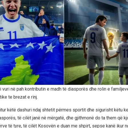
vuri në pah kontributin e madh të diasporës dhe rolin e familjeve
ike te brezat e rinj.
itur këtë dashuri ndaj shtetit përmes sportit dhe sigurisht këtu 
asporës, të cilët janë në mërgatë, dhe gjithmonë do ta them që kj
ërve të tyre, të cilët Kosovën e duan me shpirt, sepse kanë ikur 