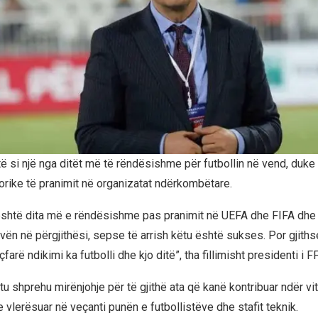
të si një nga ditët më të rëndësishme për futbollin në vend, duke
rike të pranimit në organizatat ndërkombëtare.
 është dita më e rëndësishme pas pranimit në UEFA dhe FIFA dhe
ën në përgjithësi, sepse të arrish këtu është sukses. Por gjithse
çfarë ndikimi ka futbolli dhe kjo ditë”, tha fillimisht presidenti i F
u shprehu mirënjohje për të gjithë ata që kanë kontribuar ndër vit
ke vlerësuar në veçanti punën e futbollistëve dhe stafit teknik.