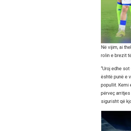
Në vijim, ai t
rolin e brezit t
“Uroj edhe sot
është punë e v
popullit. Kemi
përveç arritjes 
sigurisht që k