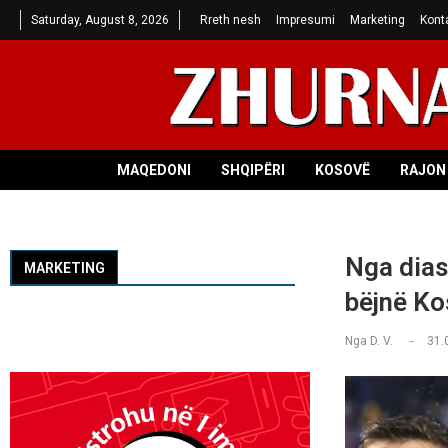
Saturday, August 8, 2026
Rreth nesh
Impresumi
Marketing
Kont
MAQEDONI
SHQIPËRI
KOSOVË
RAJON 
Nga dias
MARKETING
bëjnë Ko
Nga
D. V.
31.