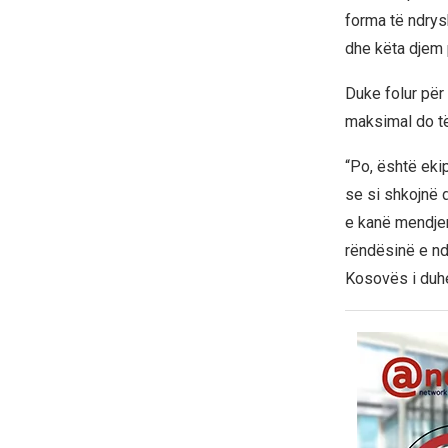
forma të ndrysh
dhe këta djem 
Duke folur për
maksimal do të
“Po, është ekip
se si shkojnë d
e kanë mendjen
rëndësinë e nd
Kosovës i duhe