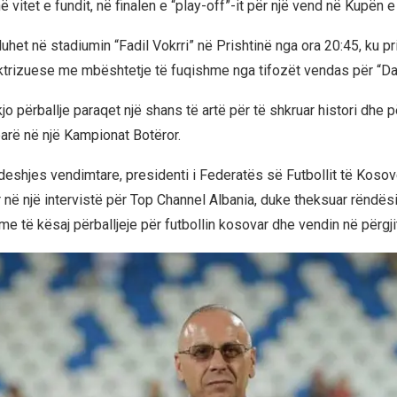
 vitet e fundit, në finalen e “play-off”-it për një vend në Kupën 
uhet në stadiumin “Fadil Vokrri” në Prishtinë nga ora 20:45, ku pri
trizuese me mbështetje të fuqishme nga tifozët vendas për “Da
o përballje paraqet një shans të artë për të shkruar histori dhe p
parë në një Kampionat Botëror.
deshjes vendimtare, presidenti i Federatës së Futbollit të Koso
r në një intervistë për Top Channel Albania, duke theksuar rëndës
e të kësaj përballjeje për futbollin kosovar dhe vendin në përgji