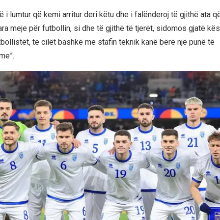
i lumtur që kemi arritur deri këtu dhe i falënderoj të gjithë ata 
ra meje për futbollin, si dhe të gjithë të tjerët, sidomos gjatë kës
bollistët, të cilët bashkë me stafin teknik kanë bërë një punë të
me”.