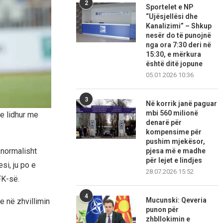
2
Sportelet e NP
“Ujësjellësi dhe
Kanalizimi” – Shkup
nesër do të punojnë
nga ora 7:30 deri në
15:30, e mërkura
është ditë jopune
05.01.2026 10:36
3
Në korrik janë paguar
mbi 560 milionë
 e lidhur me
denarë për
kompensime për
pushim mjekësor,
 normalisht
pjesa më e madhe
për lejet e lindjes
si, ju po e
28.07.2026 15:52
FK-së.
4
Mucunski: Qeveria
e në zhvillimin
punon për
zhbllokimin e