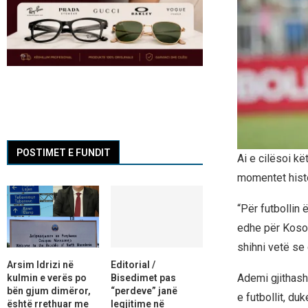
POSTIMET E FUNDIT
Ai e cilësoi kë
momentet histo
“Për futbollin
edhe për Kosov
shihni vetë se 
Arsim Idrizi në
Editorial /
Ademi gjithasht
kulmin e verës po
Bisedimet pas
bën gjum dimëror,
“perdeve” janë
e futbollit, du
është rrethuar me
legjitime në