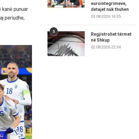
eurointegrimeve,
që kanë punuar
detajet nuk thuhen
03.08.2026 16:35
aj periudhe,
5
Regjistrohet tërmet
në Shkup
02.08.2026 22:34