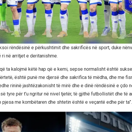
heksoi rëndësinë e përkushtimit dhe sakrificës në sport, duke nën
ë ri në arritjet e deritanishme.
 që ta kalojmë këtë hap që e kemi, sepse normalisht është sukse
ërtetë, është punë me djersë dhe sakrifica të mëdha, dhe me fis
 edhe rininë jashtëzakonisht të mirë dhe e dinë rëndësinë e çdo n
së tyre për t’u ngritur në nivel tjetër, të gjithë futbollistët dhe të a
jo pjesa me kombëtaren dhe shtetin është e veçantë edhe për ta”.