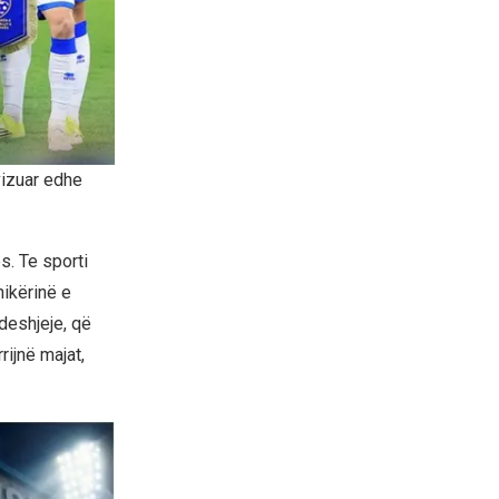
vizuar edhe
s. Te sporti
nikërinë e
deshjeje, që
rrijnë majat,