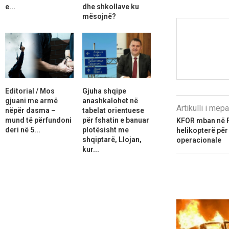
e...
dhe shkollave ku
mësojnë?
Editorial / Mos
Gjuha shqipe
gjuani me armë
anashkalohet në
Artikulli i më
nëpër dasma –
tabelat orientuese
mund të përfundoni
për fshatin e banuar
KFOR mban në Pr
deri në 5...
plotësisht me
helikopterë për
shqiptarë, Llojan,
operacionale
kur...