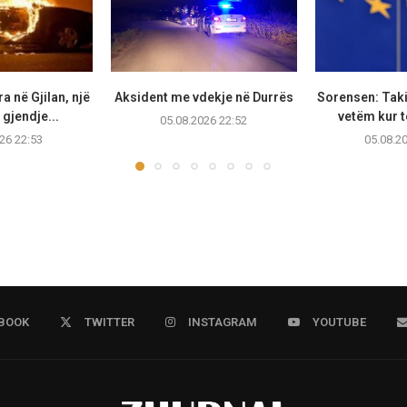
a në Gjilan, një
Aksident me vdekje në Durrës
Sorensen: Taki
gjendje...
vetëm kur të
05.08.2026 22:52
26 22:53
05.08.2
BOOK
TWITTER
INSTAGRAM
YOUTUBE