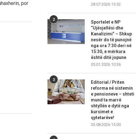
haxherin, por
28.07.2026 15:52
2
Sportelet e NP
“Ujësjellësi dhe
Kanalizimi” – Shkup
nesër do të punojnë
nga ora 7:30 deri në
15:30, e mërkura
është ditë jopune
05.01.2026 10:36
3
Editorial / Priten
reforma në sistemin
e pensioneve – shteti
mund ta marrë
shtyllën e dytë nga
kursimet e
qytetarëve!
03.08.2026 15:00