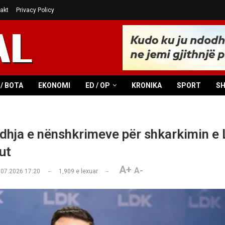
akt
Privacy Policy
/ BOTA
EKONOMI
ED / OP
KRONIKA
SPORT
S
dhja e nënshkrimeve për shkarkimin e 
ut
A+
A-
.07.2026 17:20
1,909
e lexuar