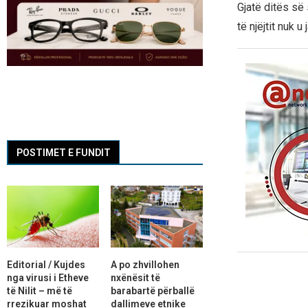
Gjatë ditës së
të njëjtit nuk 
POSTIMET E FUNDIT
Editorial / Kujdes
A po zhvillohen
nga virusi i Etheve
nxënësit të
të Nilit – më të
barabartë përballë
rrezikuar moshat
dallimeve etnike