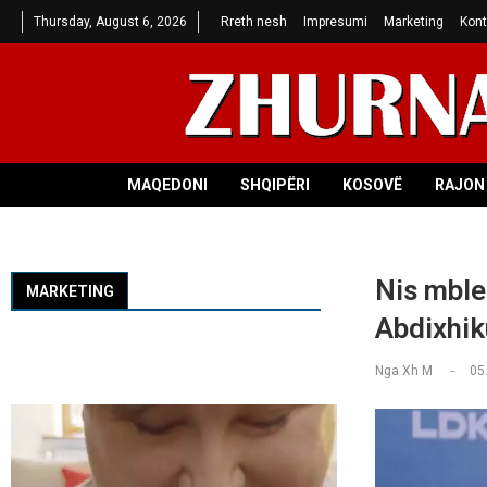
Thursday, August 6, 2026
Rreth nesh
Impresumi
Marketing
Kont
MAQEDONI
SHQIPËRI
KOSOVË
RAJON 
Nis mble
MARKETING
Abdixhik
Nga
Xh M
05