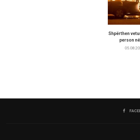
Shpërthen vetur
person në 
05.08.20
FACE