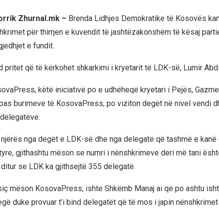
korrik Zhurnal.mk –
Brenda Lidhjes Demokratike të Kosovës kanë 
krimet për thirrjen e kuvendit të jashtëzakonshëm të kësaj partie
gjedhjet e fundit.
pritet që të kërkohet shkarkimi i kryetarit të LDK-së, Lumir Abdi
vaPress, këtë iniciativë po e udhëheqë kryetari i Pejës, Gazm
ë sipas burimeve të KosovaPress, po viziton degët në nivel vendi 
 delegatëve.
 njërës nga degët e LDK-së dhe nga delegatë që tashmë e kanë
tyre, gjithashtu mëson se numri i nënshkrimeve deri më tani është
 ditur se LDK ka gjithsejtë 355 delegatë.
siç mëson KosovaPress, ishte Shkëmb Manaj ai që po ashtu ishte
egë duke provuar t’i bind delegatët që të mos i japin nënshkrimet 