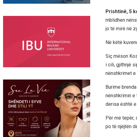
Prishtinë, 5 
mblidhen nënsh
jo të mirë në z
Në këtë kuvend 
Siç mëson Koso
i cili, gjithnj
nënshkrimet e
Burime brenda
nënshkrimin e 
derisa është e
Për më tepër, 
po të njëjtën d