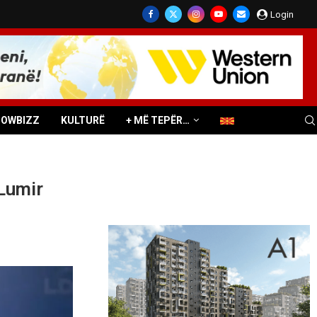
Login
HOWBIZZ
KULTURË
+ MË TEPËR…
Lumir