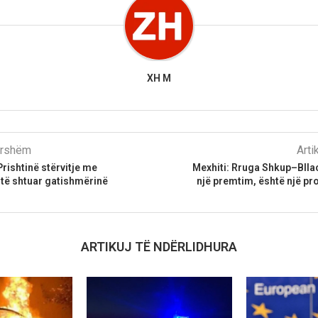
XH M
parshëm
Arti
ishtinë stërvitje me
Mexhiti: Rruga Shkup–Blla
 të shtuar gatishmërinë
një premtim, është një pr
ARTIKUJ TË NDËRLIDHURA