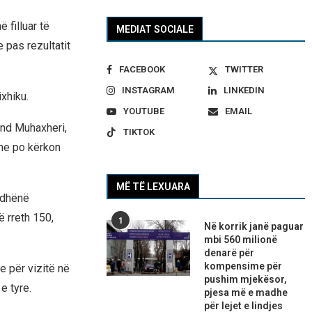
filluar të
MEDIAT SOCIALE
 pas rezultatit
FACEBOOK
TWITTER
INSTAGRAM
LINKEDIN
xhiku.
YOUTUBE
EMAIL
end Muhaxheri,
TIKTOK
dhe po kërkon
MË TË LEXUARA
 dhënë
 rreth 150,
1
Në korrik janë paguar
mbi 560 milionë
denarë për
kompensime për
 për vizitë në
pushim mjekësor,
e tyre.
pjesa më e madhe
për lejet e lindjes