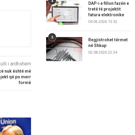
4
DAP-i e fillon fazën e
tretë të projektit
fatura elektronike
04.06.2026 13:52
5
Regjistrohet tërmet
në Shkup
02.08.2026 22:34
kulli i ardhshëm
cë nuk është më
ojekt që po merr
formë