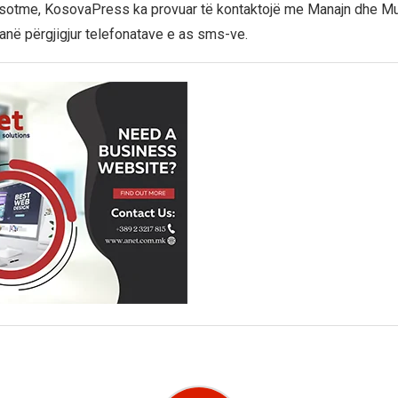
 sotme, KosovaPress ka provuar të kontaktojë me Manajn dhe Mu
u janë përgjigjur telefonatave e as sms-ve.