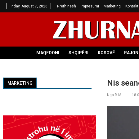
Friday, August 7, 2026
Rreth nesh
Impresumi
Marketing
Kontakt
MAQEDONI
SHQIPËRI
KOSOVË
RAJON 
Nis sean
MARKETING
Nga
B.M
18.