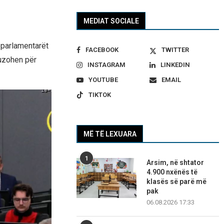
MEDIAT SOCIALE
yeparlamentarët
FACEBOOK
TWITTER
kuzohen për
INSTAGRAM
LINKEDIN
YOUTUBE
EMAIL
TIKTOK
MË TË LEXUARA
1
Arsim, në shtator
4.900 nxënës të
klasës së parë më
pak
06.08.2026 17:33