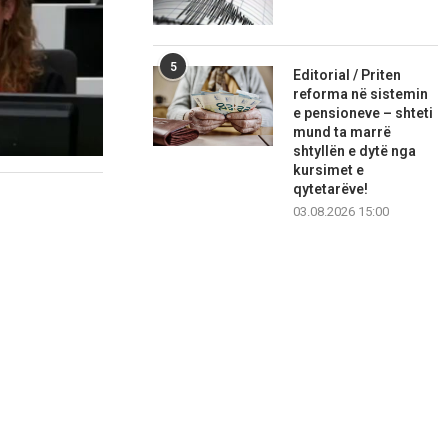
5
Editorial / Priten
reforma në sistemin
e pensioneve – shteti
mund ta marrë
shtyllën e dytë nga
kursimet e
qytetarëve!
03.08.2026 15:00