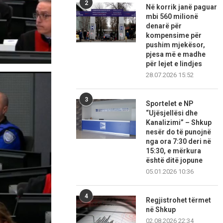
2
Në korrik janë paguar
mbi 560 milionë
denarë për
kompensime për
pushim mjekësor,
pjesa më e madhe
për lejet e lindjes
28.07.2026 15:52
3
Sportelet e NP
“Ujësjellësi dhe
Kanalizimi” – Shkup
nesër do të punojnë
nga ora 7:30 deri në
15:30, e mërkura
është ditë jopune
05.01.2026 10:36
4
Regjistrohet tërmet
në Shkup
02.08.2026 22:34