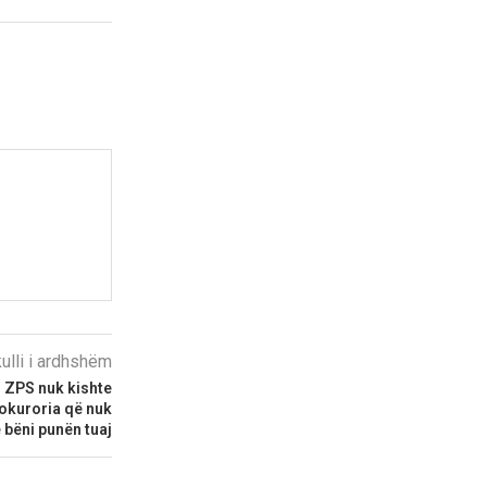
kulli i ardhshëm
: ZPS nuk kishte
rokuroria që nuk
ë bëni punën tuaj