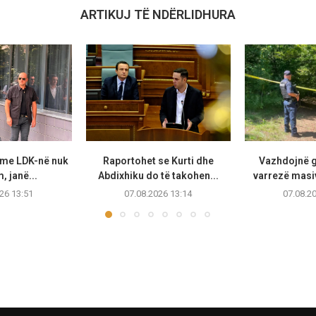
ARTIKUJ TË NDËRLIDHURA
 me LDK-në nuk
Raportohet se Kurti dhe
Vazhdojnë 
, janë...
Abdixhiku do të takohen...
varrezë masi
26 13:51
07.08.2026 13:14
07.08.2