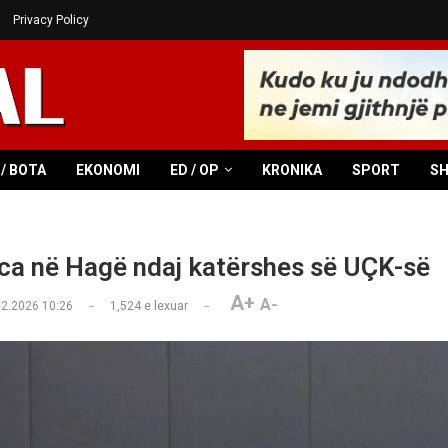
Privacy Policy
/ BOTA
EKONOMI
ED / OP
KRONIKA
SPORT
S
ca në Hagë ndaj katërshes së UÇK-së
A+
A-
02.2026 10:26
1,524
e lexuar