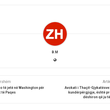
B.M
parshëm
Arti
o të jetë në Washington për
Avokati i Thaçit-Gjykatësve
t të Paqes
kundërpërgjigje, është p
dëshiron që ju t