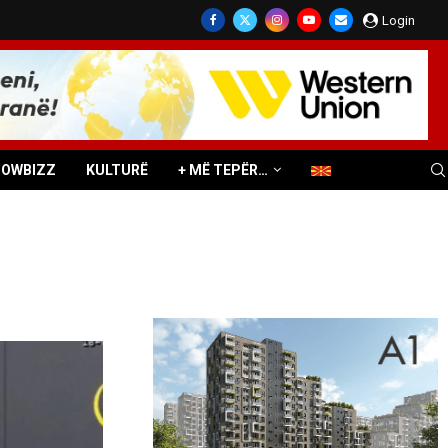
Login
HOWBIZZ
KULTURË
+ MË TEPËR…