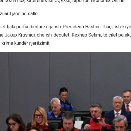
r rastin ndaj katërshes së UÇK-së, raporton Ekonomia Online.
zuarit janë në sallë.
jepet fjala përfundimtare nga ish-Presidenti Hashim Thaçi, ish-kr
he Jakup Krasniqi, dhe ish-deputeti Rexhep Selimi, të cilët po a
 krime kundër njerëzimit.