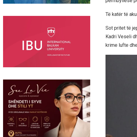
përmbyllëse pë
Të katër të aku
Sot pritet të 
Kadri Veseli d
krime lufte dhe