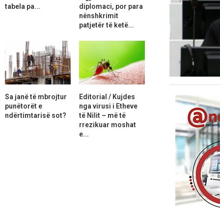
tabela pa...
diplomaci, por para
nënshkrimit
patjetër të ketë...
Sa janë të mbrojtur
Editorial / Kujdes
punëtorët e
nga virusi i Etheve
ndërtimtarisë sot?
të Nilit – më të
rrezikuar moshat
e...