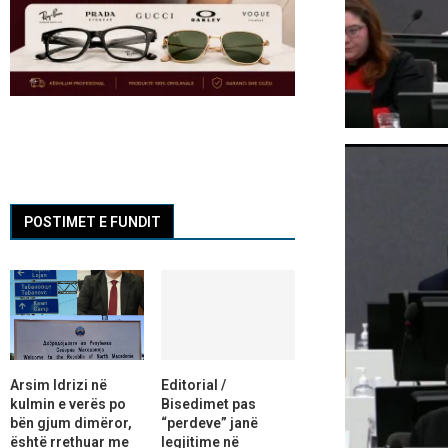
POSTIMET E FUNDIT
Arsim Idrizi në
Editorial /
kulmin e verës po
Bisedimet pas
bën gjum dimëror,
“perdeve” janë
është rrethuar me
legjitime në