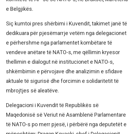
e Belgjikës.
Siç kumtoi pres shërbimi i Kuvendit, takimet janë të
dedikuara për pjesëmarrje vetëm nga delegacionet
e përhershme nga parlamentet kombëtare të
vendeve anëtare të NATO-s, me qëllimin kryesor
thellimin e dialogut në institucionet e NATO-s,
shkëmbimin e përvojave dhe analizimin e sfidave
aktuale të sigurisë dhe forcimin e solidaritetit të
mbrojtjes së aleatëve.
Delegacioni i Kuvendit të Republikës së
Maqedonisë së Veriut në Asamblenë Parlamentare
të NATO-s po merr pjesë, i përbërë nga deputetët e
mëposhtëm: Dragan Kovaçki, shef i Delegacionit,