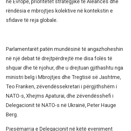
në Evropë, prioritetet strategjike të Aleancës dhe
rëndësia e mbrojtjes kolektive në kontekstin e
sfidave të reja globale.
Parlamentarët patën mundësinë të angazhoheshin
në një debat të drejtpërdrejtë me disa folës të
shquar dhe të njohur, dhe u drejtuan gjithashtu nga
ministri belg i Mbrojtjes dhe Tregtisë së Jashtme,
Teo Franken, zëvendëssekretari i përgjithshëm i
NATO-s, Xhejms Apaturai, dhe zëvendësshefi i
Delegacionit të NATO-s në Ukrainë, Peter Hauge
Berg.
Pjesëmarrja e Delegacionit në këtë eveniment