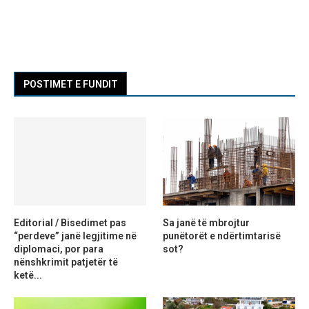
POSTIMET E FUNDIT
Editorial / Bisedimet pas
Sa janë të mbrojtur
“perdeve” janë legjitime në
punëtorët e ndërtimtarisë
diplomaci, por para
sot?
nënshkrimit patjetër të
ketë...