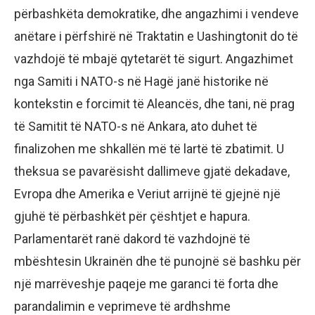
përbashkëta demokratike, dhe angazhimi i vendeve
anëtare i përfshirë në Traktatin e Uashingtonit do të
vazhdojë të mbajë qytetarët të sigurt. Angazhimet
nga Samiti i NATO-s në Hagë janë historike në
kontekstin e forcimit të Aleancës, dhe tani, në prag
të Samitit të NATO-s në Ankara, ato duhet të
finalizohen me shkallën më të lartë të zbatimit. U
theksua se pavarësisht dallimeve gjatë dekadave,
Evropa dhe Amerika e Veriut arrijnë të gjejnë një
gjuhë të përbashkët për çështjet e hapura.
Parlamentarët ranë dakord të vazhdojnë të
mbështesin Ukrainën dhe të punojnë së bashku për
një marrëveshje paqeje me garanci të forta dhe
parandalimin e veprimeve të ardhshme