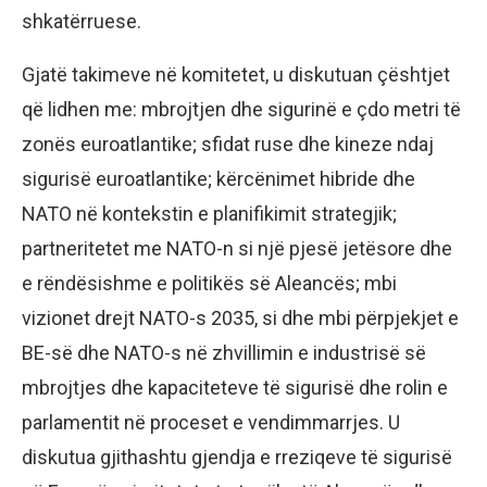
shkatërruese.
Gjatë takimeve në komitetet, u diskutuan çështjet
që lidhen me: mbrojtjen dhe sigurinë e çdo metri të
zonës euroatlantike; sfidat ruse dhe kineze ndaj
sigurisë euroatlantike; kërcënimet hibride dhe
NATO në kontekstin e planifikimit strategjik;
partneritetet me NATO-n si një pjesë jetësore dhe
e rëndësishme e politikës së Aleancës; mbi
vizionet drejt NATO-s 2035, si dhe mbi përpjekjet e
BE-së dhe NATO-s në zhvillimin e industrisë së
mbrojtjes dhe kapaciteteve të sigurisë dhe rolin e
parlamentit në proceset e vendimmarrjes. U
diskutua gjithashtu gjendja e rreziqeve të sigurisë