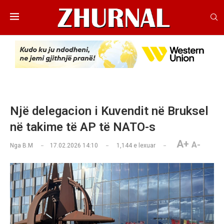
Një delegacion i Kuvendit në Bruksel
në takime të AP të NATO-s
A+
A-
Nga
B.M
17.02.2026 14:10
1,144
e lexuar