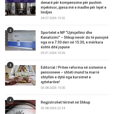
denarë për kompensime për pushim
mjekësor, pjesa më e madhe për lejet e
lindjes
28.07.2026 15:52
2
Sportelet e NP “Ujësjellësi dhe
Kanalizimi” – Shkup nesër do të punojnë
nga ora 7:30 deri në 15:30, e mërkura
është ditë jopune
05.01.2026 10:36
3
Editorial / Priten reforma në sistemin e
pensioneve – shteti mund ta marrë
shtyllën e dytë nga kursimet e
qytetarëve!
03.08.2026 15:00
4
Regjistrohet tërmet në Shkup
02.08.2026 22:34