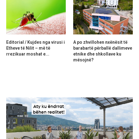
Editorial / Kujdes nga virusi i
A po zhvillohen nxënësit të
Etheve të Nilit – më të
barabartë përballë dallimeve
rrezikuar moshat e...
etnike dhe shkollave ku
mësojnë?