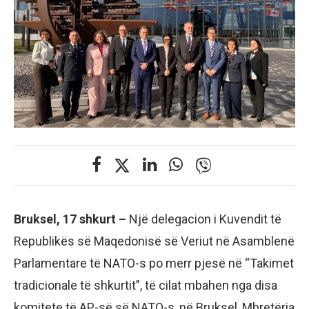
Bruksel, 17 shkurt –
Një delegacion i Kuvendit të
Republikës së Maqedonisë së Veriut në Asamblenë
Parlamentare të NATO-s po merr pjesë në “Takimet
tradicionale të shkurtit”, të cilat mbahen nga disa
komitete të AP-së së NATO-s, në Bruksel, Mbretëria