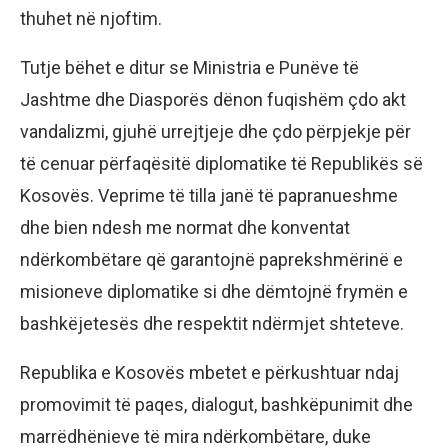
thuhet në njoftim.
Tutje bëhet e ditur se Ministria e Punëve të
Jashtme dhe Diasporës dënon fuqishëm çdo akt
vandalizmi, gjuhë urrejtjeje dhe çdo përpjekje për
të cenuar përfaqësitë diplomatike të Republikës së
Kosovës. Veprime të tilla janë të papranueshme
dhe bien ndesh me normat dhe konventat
ndërkombëtare që garantojnë paprekshmërinë e
misioneve diplomatike si dhe dëmtojnë frymën e
bashkëjetesës dhe respektit ndërmjet shteteve.
Republika e Kosovës mbetet e përkushtuar ndaj
promovimit të paqes, dialogut, bashkëpunimit dhe
marrëdhënieve të mira ndërkombëtare, duke