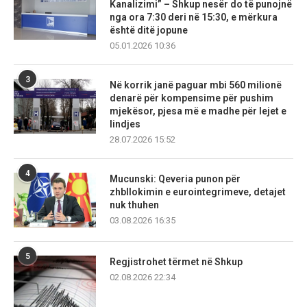
Kanalizimi” – Shkup nesër do të punojnë
nga ora 7:30 deri në 15:30, e mërkura
është ditë jopune
05.01.2026 10:36
3
Në korrik janë paguar mbi 560 milionë
denarë për kompensime për pushim
mjekësor, pjesa më e madhe për lejet e
lindjes
28.07.2026 15:52
4
Mucunski: Qeveria punon për
zhbllokimin e eurointegrimeve, detajet
nuk thuhen
03.08.2026 16:35
5
Regjistrohet tërmet në Shkup
02.08.2026 22:34