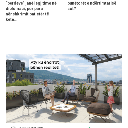
“perdeve” janë legjitime në
punëtorët e ndërtimtarisë
diplomaci, por para
sot?
nënshkrimit patjetër të
ketë...