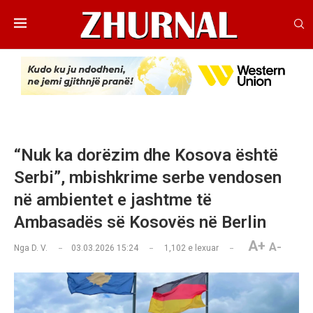
“Nuk ka dorëzim dhe Kosova është
Serbi”, mbishkrime serbe vendosen
në ambientet e jashtme të
Ambasadës së Kosovës në Berlin
A+
A-
Nga
D. V.
03.03.2026 15:24
1,102
e lexuar