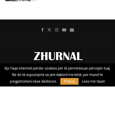
Kjo faqe interneti përdor cookies për të përmirësuar përvojën tuaj.
Rreth nesh
Impresumi
Marketing
Kontakt
Ne do të supozojmë se jeni dakord me këtë, por mund të
Privacy Policy
çregjistroheni nëse dëshironi.
Pranoj
Lexo më tepër
Zhurnal.mk është Agjenci e Lajmeve e pavarur, e themeluar në vitin
2009, që e mbulon Maqedoninë, Kosovën, Shqipërinë edhe lajmet
nga bota.
@2026 - All Right Reserved. Designed and Developed by
Anet.Com.Mk