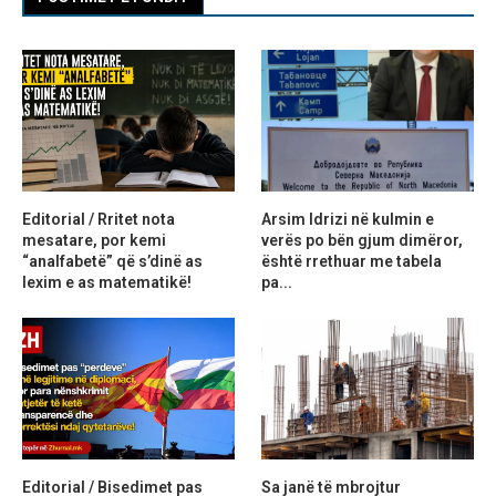
Editorial / Rritet nota
Arsim Idrizi në kulmin e
mesatare, por kemi
verës po bën gjum dimëror,
“analfabetë” që s’dinë as
është rrethuar me tabela
lexim e as matematikë!
pa...
Editorial / Bisedimet pas
Sa janë të mbrojtur