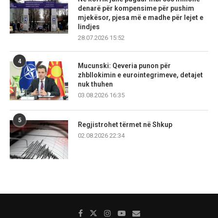
denarë për kompensime për pushim
mjekësor, pjesa më e madhe për lejet e
lindjes
28.07.2026 15:52
4
Mucunski: Qeveria punon për
zhbllokimin e eurointegrimeve, detajet
nuk thuhen
03.08.2026 16:35
5
Regjistrohet tërmet në Shkup
02.08.2026 22:34