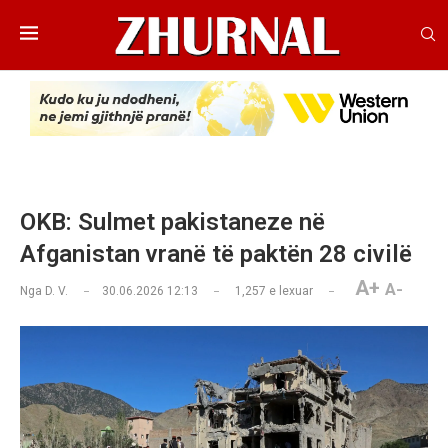
OKB: Sulmet pakistaneze në
Afganistan vranë të paktën 28 civilë
A+
A-
Nga
D. V.
30.06.2026 12:13
1,257
e lexuar