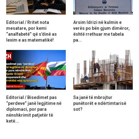
Editorial / Rritet nota
Arsim Idrizi në kulmin e
mesatare, por kemi
verës po bën gjum dimëror,
“analfabetë” që s’dinë as
është rrethuar me tabela
lexim e as matematikë!
pa...
Editorial / Bisedimet pas
Sa janë të mbrojtur
“perdeve” janë legjitime në
punëtorët e ndërtimtarisë
diplomaci, por para
sot?
nënshkrimit patjetër të
ketë...