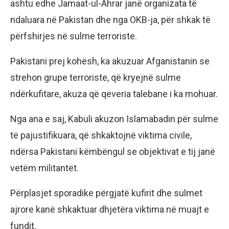
ashtu edhe Jamaat-ul-Ahrar janë organizata të
ndaluara në Pakistan dhe nga OKB-ja, për shkak të
përfshirjes në sulme terroriste.
Pakistani prej kohësh, ka akuzuar Afganistanin se
strehon grupe terroriste, që kryejnë sulme
ndërkufitare, akuza që qeveria talebane i ka mohuar.
Nga ana e saj, Kabuli akuzon Islamabadin për sulme
të pajustifikuara, që shkaktojnë viktima civile,
ndërsa Pakistani këmbëngul se objektivat e tij janë
vetëm militantët.
Përplasjet sporadike përgjatë kufirit dhe sulmet
ajrore kanë shkaktuar dhjetëra viktima në muajt e
fundit.