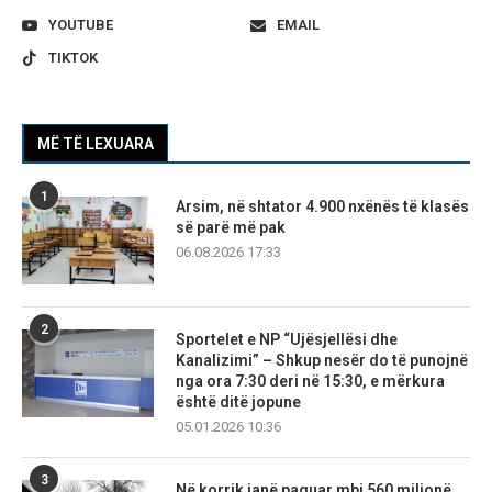
YOUTUBE
EMAIL
TIKTOK
MË TË LEXUARA
1
Arsim, në shtator 4.900 nxënës të klasës
së parë më pak
06.08.2026 17:33
2
Sportelet e NP “Ujësjellësi dhe
Kanalizimi” – Shkup nesër do të punojnë
nga ora 7:30 deri në 15:30, e mërkura
është ditë jopune
05.01.2026 10:36
3
Në korrik janë paguar mbi 560 milionë