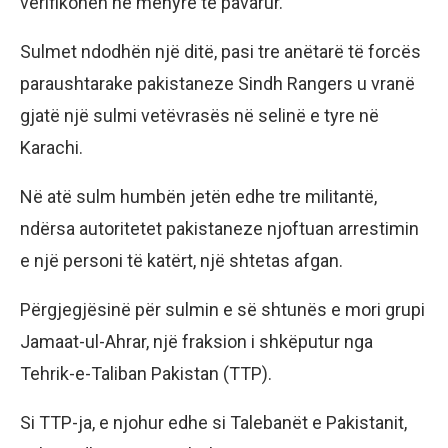
verifikohen në mënyrë të pavarur.
Sulmet ndodhën një ditë, pasi tre anëtarë të forcës
paraushtarake pakistaneze Sindh Rangers u vranë
gjatë një sulmi vetëvrasës në selinë e tyre në
Karachi.
Në atë sulm humbën jetën edhe tre militantë,
ndërsa autoritetet pakistaneze njoftuan arrestimin
e një personi të katërt, një shtetas afgan.
Përgjegjësinë për sulmin e së shtunës e mori grupi
Jamaat-ul-Ahrar, një fraksion i shkëputur nga
Tehrik-e-Taliban Pakistan (TTP).
Si TTP-ja, e njohur edhe si Talebanët e Pakistanit,