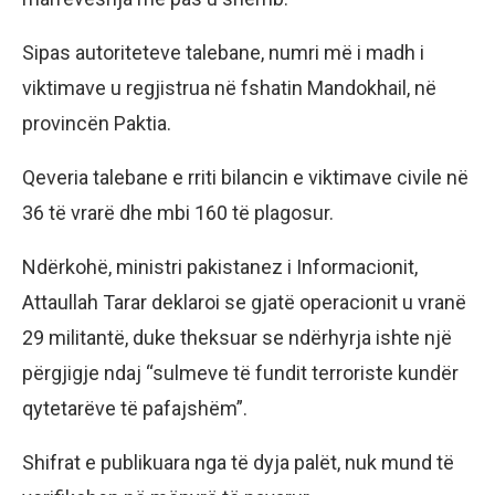
Sipas autoriteteve talebane, numri më i madh i
viktimave u regjistrua në fshatin Mandokhail, në
provincën Paktia.
Qeveria talebane e rriti bilancin e viktimave civile në
36 të vrarë dhe mbi 160 të plagosur.
Ndërkohë, ministri pakistanez i Informacionit,
Attaullah Tarar deklaroi se gjatë operacionit u vranë
29 militantë, duke theksuar se ndërhyrja ishte një
përgjigje ndaj “sulmeve të fundit terroriste kundër
qytetarëve të pafajshëm”.
Shifrat e publikuara nga të dyja palët, nuk mund të