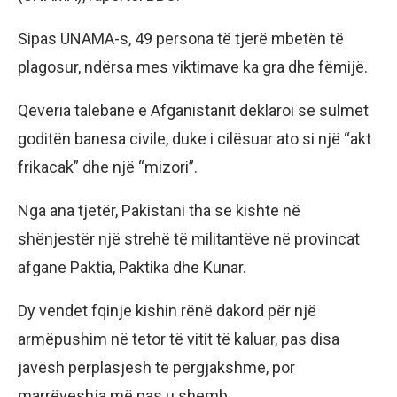
Sipas UNAMA-s, 49 persona të tjerë mbetën të
plagosur, ndërsa mes viktimave ka gra dhe fëmijë.
Qeveria talebane e Afganistanit deklaroi se sulmet
goditën banesa civile, duke i cilësuar ato si një “akt
frikacak” dhe një “mizori”.
Nga ana tjetër, Pakistani tha se kishte në
shënjestër një strehë të militantëve në provincat
afgane Paktia, Paktika dhe Kunar.
Dy vendet fqinje kishin rënë dakord për një
armëpushim në tetor të vitit të kaluar, pas disa
javësh përplasjesh të përgjakshme, por
marrëveshja më pas u shemb.