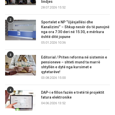
lindjes
28.07.2026 15:52
2
Sportelet e NP “Ujësjellësi dhe
Kanalizimi” – Shkup nesër do të punojnë
nga ora 7:30 deri në 15:30, e mërkura
është ditë jopune
05.01.2026 10:36
3
Editorial / Priten reforma në sistemin e
pensioneve – shteti mund ta marrë
shtyllën e dytë nga kursimet e
qytetarëve!
03.08.2026 15:00
4
DAP-i e fillon fazën e tretë të projektit
fatura elektronike
04.06.2026 13:52