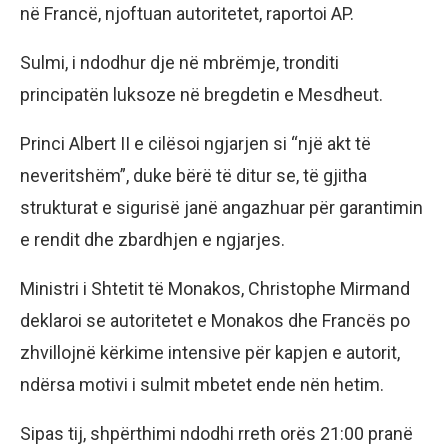
në Francë, njoftuan autoritetet, raportoi AP.
Sulmi, i ndodhur dje në mbrëmje, tronditi
principatën luksoze në bregdetin e Mesdheut.
Princi Albert II e cilësoi ngjarjen si “një akt të
neveritshëm”, duke bërë të ditur se, të gjitha
strukturat e sigurisë janë angazhuar për garantimin
e rendit dhe zbardhjen e ngjarjes.
Ministri i Shtetit të Monakos, Christophe Mirmand
deklaroi se autoritetet e Monakos dhe Francës po
zhvillojnë kërkime intensive për kapjen e autorit,
ndërsa motivi i sulmit mbetet ende nën hetim.
Sipas tij, shpërthimi ndodhi rreth orës 21:00 pranë