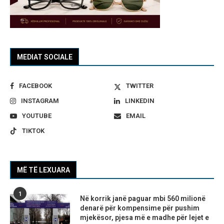
MEDIAT SOCIALE
FACEBOOK
TWITTER
INSTAGRAM
LINKEDIN
YOUTUBE
EMAIL
TIKTOK
MË TË LEXUARA
1
Në korrik janë paguar mbi 560 milionë
denarë për kompensime për pushim
mjekësor, pjesa më e madhe për lejet e