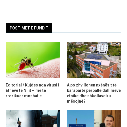
POSTIMET E FUNDIT
Editorial / Kujdes nga virusi i
A po zhvillohen nxënësit të
Etheve të Nilit – më të
barabartë përballë dallimeve
rrezikuar moshat e...
etnike dhe shkollave ku
mësojnë?