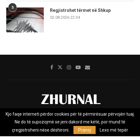
5
Regjistrohet tërmet në Shkup
02.08.2026 22:34
Kjo faqe interneti përdor cookies për të përmirësuar përvojën tuaj.
Rreth nesh
Impresumi
Marketing
Kontakt
Ne do të supozojmë se jeni dakord me këtë, por mund të
Privacy Policy
çregjistroheni nëse dëshironi.
Pranoj
Lexo më tepër
Zhurnal.mk është Agjenci e Lajmeve e pavarur, e themeluar në vitin