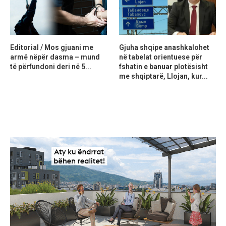
Editorial / Mos gjuani me
Gjuha shqipe anashkalohet
armë nëpër dasma – mund
në tabelat orientuese për
të përfundoni deri në 5...
fshatin e banuar plotësisht
me shqiptarë, Llojan, kur...