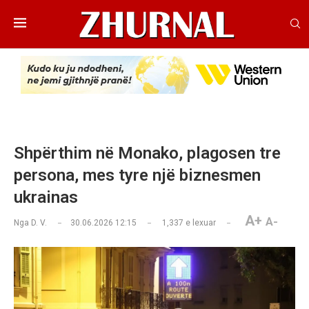
Shpërthim në Monako, plagosen tre
persona, mes tyre një biznesmen
ukrainas
A+
A-
Nga
D. V.
30.06.2026 12:15
1,337
e lexuar