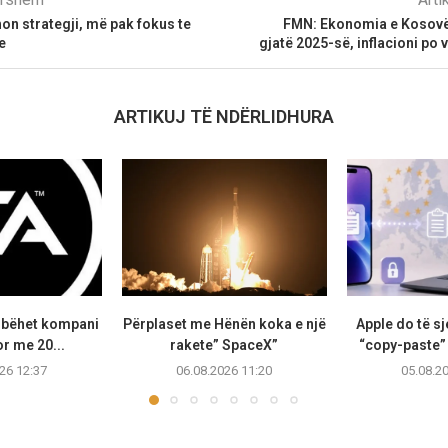
n strategji, më pak fokus te
FMN: Ekonomia e Kosovë
e
gjatë 2025-së, inflacioni po 
ARTIKUJ TË NDËRLIDHURA
s bëhet kompani
Përplaset me Hënën koka e një
Apple do të sj
or me 20...
rakete” SpaceX”
“copy-paste”
26 12:37
06.08.2026 11:20
05.08.2