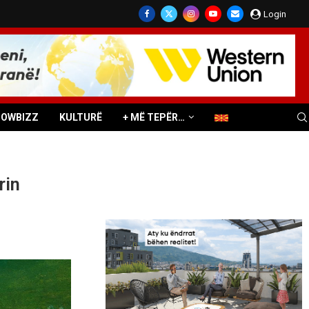
Login
HOWBIZZ
KULTURË
+ MË TEPËR…
rin