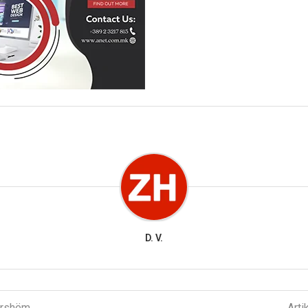
D. V.
parshëm
Arti