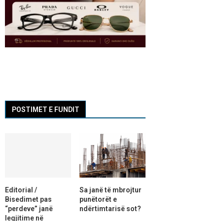
POSTIMET E FUNDIT
Editorial /
Sa janë të mbrojtur
Bisedimet pas
punëtorët e
“perdeve” janë
ndërtimtarisë sot?
legjitime në