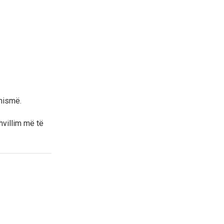
nismë.
hvillim më të