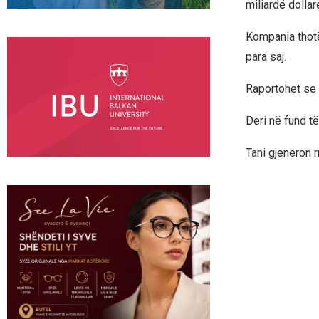
miliardë dollar
Kompania thotë
para saj.
Raportohet se C
Deri në fund të 
Tani gjeneron r