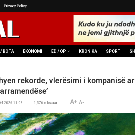
Privacy Policy
/ BOTA
EKONOMI
ED / OP
KRONIKA
SPORT
S
hyen rekorde, vlerësimi i kompanisë ar
marramendëse’
A+
A-
04.2026 11:08
1,576
e lexuar