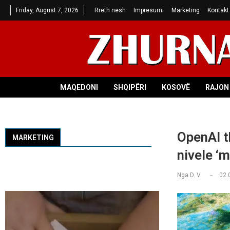
Friday, August 7, 2026
Rreth nesh
Impresumi
Marketing
Kontakt
MAQEDONI
SHQIPËRI
KOSOVË
RAJON 
OpenAI t
MARKETING
nivele ‘
Nga
D. V.
02.