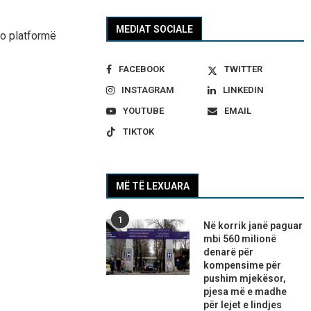
MEDIAT SOCIALE
do platformë
FACEBOOK
TWITTER
INSTAGRAM
LINKEDIN
YOUTUBE
EMAIL
TIKTOK
MË TË LEXUARA
1
Në korrik janë paguar
mbi 560 milionë
denarë për
kompensime për
pushim mjekësor,
pjesa më e madhe
për lejet e lindjes