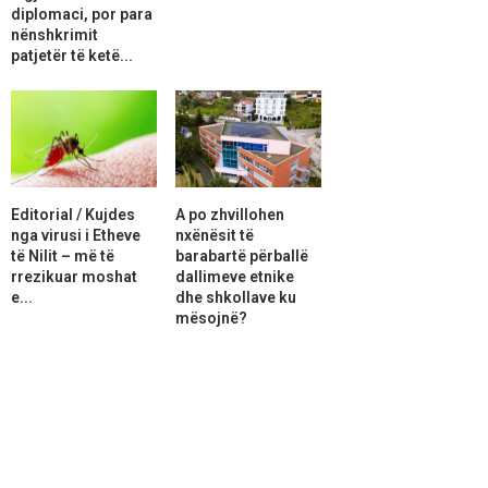
diplomaci, por para
nënshkrimit
patjetër të ketë...
Editorial / Kujdes
A po zhvillohen
nga virusi i Etheve
nxënësit të
të Nilit – më të
barabartë përballë
rrezikuar moshat
dallimeve etnike
e...
dhe shkollave ku
mësojnë?