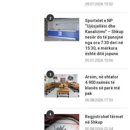
28.07.2026 15:52
2
Sportelet e NP
“Ujësjellësi dhe
Kanalizimi” – Shkup
nesër do të punojnë
nga ora 7:30 deri në
15:30, e mërkura
është ditë jopune
05.01.2026 10:36
3
Arsim, në shtator
4.900 nxënës të
klasës së parë më
pak
06.08.2026 17:33
4
Regjistrohet tërmet
në Shkup
02.08.2026 22:34