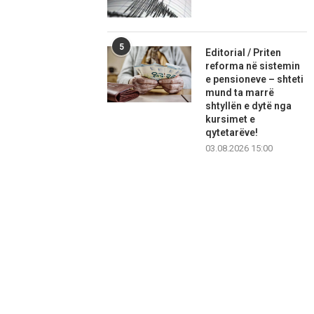
5
Editorial / Priten
reforma në sistemin
e pensioneve – shteti
mund ta marrë
shtyllën e dytë nga
kursimet e
qytetarëve!
03.08.2026 15:00