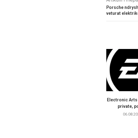
Porsche ndrysho
veturat elektrik
Electronic Art
private, p
06.08.20