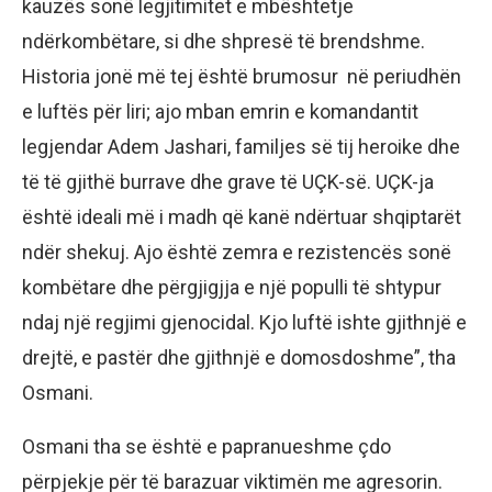
kauzës sonë legjitimitet e mbështetje
ndërkombëtare, si dhe shpresë të brendshme.
Historia jonë më tej është brumosur në periudhën
e luftës për liri; ajo mban emrin e komandantit
legjendar Adem Jashari, familjes së tij heroike dhe
të të gjithë burrave dhe grave të UÇK-së. UÇK-ja
është ideali më i madh që kanë ndërtuar shqiptarët
ndër shekuj. Ajo është zemra e rezistencës sonë
kombëtare dhe përgjigjja e një populli të shtypur
ndaj një regjimi gjenocidal. Kjo luftë ishte gjithnjë e
drejtë, e pastër dhe gjithnjë e domosdoshme”, tha
Osmani.
Osmani tha se është e papranueshme çdo
përpjekje për të barazuar viktimën me agresorin.