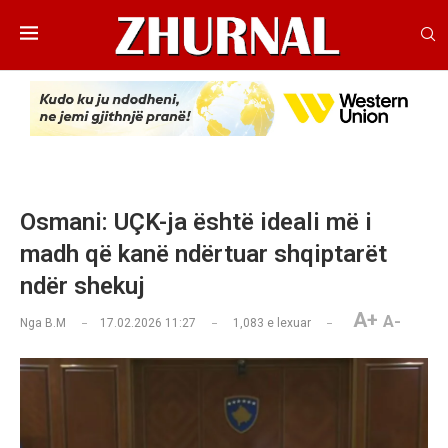
Osmani: UÇK-ja është ideali më i
madh që kanë ndërtuar shqiptarët
ndër shekuj
A+
A-
Nga
B.M
17.02.2026 11:27
1,083
e lexuar