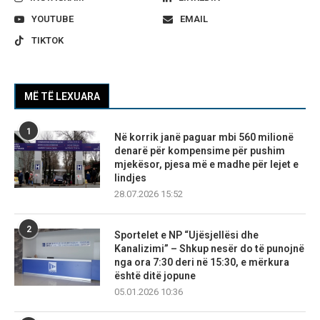
YOUTUBE
EMAIL
TIKTOK
MË TË LEXUARA
1
Në korrik janë paguar mbi 560 milionë
denarë për kompensime për pushim
mjekësor, pjesa më e madhe për lejet e
lindjes
28.07.2026 15:52
2
Sportelet e NP “Ujësjellësi dhe
Kanalizimi” – Shkup nesër do të punojnë
nga ora 7:30 deri në 15:30, e mërkura
është ditë jopune
05.01.2026 10:36