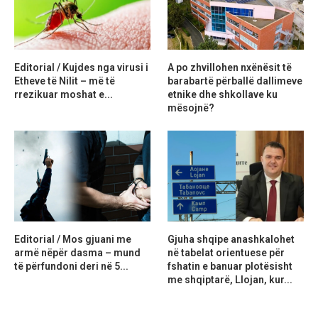
Editorial / Kujdes nga virusi i
A po zhvillohen nxënësit të
Etheve të Nilit – më të
barabartë përballë dallimeve
rrezikuar moshat e...
etnike dhe shkollave ku
mësojnë?
Editorial / Mos gjuani me
Gjuha shqipe anashkalohet
armë nëpër dasma – mund
në tabelat orientuese për
të përfundoni deri në 5...
fshatin e banuar plotësisht
me shqiptarë, Llojan, kur...