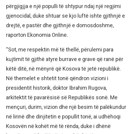
përgjigjja e një populli të shtypur ndaj një regjimi
gjenocidal, duke shtuar se kjo luftë ishte gjithnjë e
drejtë, e pastër dhe gjithnjë e domosdoshme,
raporton Ekonomia Online.
“Sot, me respektin më të thellë, përulemi para
kujtimit të gjithë atyre burrave e grave që ranë për
këtë ditë, në mënyrë që Kosova të jetë republikë.
Në themelet e shtetit tonë qëndron vizioni i
presidentit historik, doktor Ibrahim Rugova,
arkitektit të pavarësisë së Republikës sonë. Me
mençuri, durim, vizion dhe një besim të palëkundur
në lirinë dhe dinjitetin e popullit tonë, ai udhëhoqi
Kosovën në kohët më të rënda, duke i dhënë