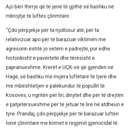
Ajo bëri thirrje që të jenë të gjithë së bashku në
mbrojtje të luftës çlirimtare.
“Çdo përpjekje për ta njollosur atë, për ta
relativizuar apo për të barazuar viktimën me
agresorin është jo vetëm e padrejtë, por edhe
historikisht e pavërtetë dhe tërësisht e
papranueshme. Krerët e UÇK-së që gjenden në
Hagë, së bashku me mijëra luftëtarë të tjerë dhe
me mbështetjen e palëkundur të popullit të
Kosovës, u ngritën për liri, dinjitet dhe për të drejtën
e patjetërsueshme për të jetuar të lirë në atdheun e
tyre. Prandaj, çdo përpjekje për të barazuar luftën
tonë çlirimtare me krimet e regjimit gjenocidal të