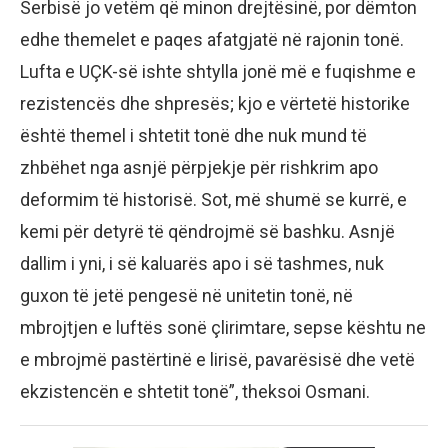
Serbisë jo vetëm që minon drejtësinë, por dëmton
edhe themelet e paqes afatgjatë në rajonin tonë.
Lufta e UÇK-së ishte shtylla jonë më e fuqishme e
rezistencës dhe shpresës; kjo e vërtetë historike
është themel i shtetit tonë dhe nuk mund të
zhbëhet nga asnjë përpjekje për rishkrim apo
deformim të historisë. Sot, më shumë se kurrë, e
kemi për detyrë të qëndrojmë së bashku. Asnjë
dallim i yni, i së kaluarës apo i së tashmes, nuk
guxon të jetë pengesë në unitetin tonë, në
mbrojtjen e luftës sonë çlirimtare, sepse kështu ne
e mbrojmë pastërtinë e lirisë, pavarësisë dhe vetë
ekzistencën e shtetit tonë”, theksoi Osmani.