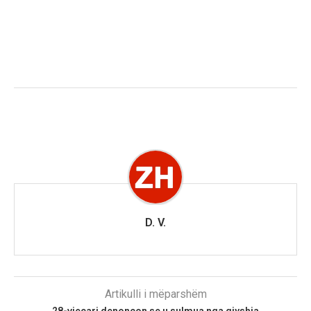
D. V.
Artikulli i mëparshëm
28-vjeçari denoncon se u sulmua nga gjyshja