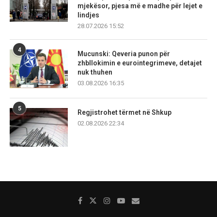
mjekësor, pjesa më e madhe për lejet e
lindjes
28.07.2026 15:52
4
Mucunski: Qeveria punon për
zhbllokimin e eurointegrimeve, detajet
nuk thuhen
03.08.2026 16:35
5
Regjistrohet tërmet në Shkup
02.08.2026 22:34