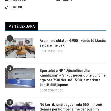
TIKTOK
MË TË LEXUARA
1
Arsim, në shtator 4.900 nxënës të klasës
së parë më pak
06.08.2026 17:33
2
Sportelet e NP “Ujësjellësi dhe
Kanalizimi” – Shkup nesër do të punojnë
nga ora 7:30 deri në 15:30, e mërkura
është ditë jopune
05.01.2026 10:36
3
Në korrik janë paguar mbi 560 milionë
denarë për kompensime për pushim