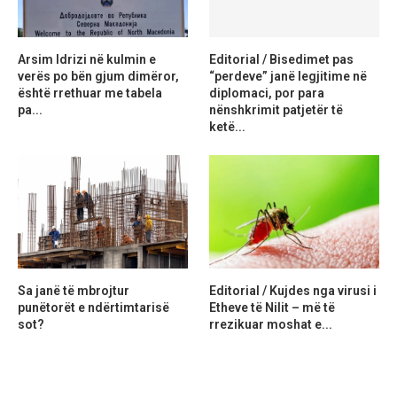
Arsim Idrizi në kulmin e
Editorial / Bisedimet pas
verës po bën gjum dimëror,
“perdeve” janë legjitime në
është rrethuar me tabela
diplomaci, por para
pa...
nënshkrimit patjetër të
ketë...
Sa janë të mbrojtur
Editorial / Kujdes nga virusi i
punëtorët e ndërtimtarisë
Etheve të Nilit – më të
sot?
rrezikuar moshat e...