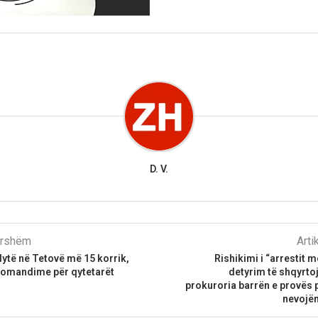
D. V.
parshëm
Arti
dytë në Tetovë më 15 korrik,
Rishikimi i “arrestit 
omandime për qytetarët
detyrim të shqyrtoj
prokuroria barrën e provës p
nevojën