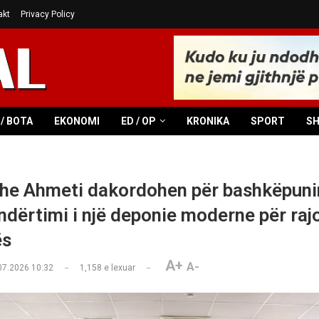
akt
Privacy Policy
/ BOTA
EKONOMI
ED / OP
KRONIKA
SPORT
S
dhe Ahmeti dakordohen për bashkëpun
ndërtimi i një deponie moderne për raj
ës
A+
A-
07.2026 10:32
1,158
e lexuar