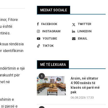
MEDIAT SOCIALE
nor, Fitore
FACEBOOK
TWITTER
ku është
INSTAGRAM
LINKEDIN
htinës.
YOUTUBE
EMAIL
eksua rëndësia
TIKTOK
r identifikimin
MË TË LEXUARA
ndërtimin e një
arakusht për
1
Arsim, në shtator
het në
4.900 nxënës të
klasës së parë më
pak
06.08.2026 17:33
axhimin e
 si pjesë e