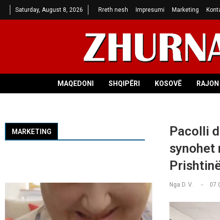
Saturday, August 8, 2026
Rreth nesh
Impresumi
Marketing
Kont
MAQEDONI
SHQIPËRI
KOSOVË
RAJON 
Pacolli 
MARKETING
synohet 
Prishtin
Nga
D. V.
07.