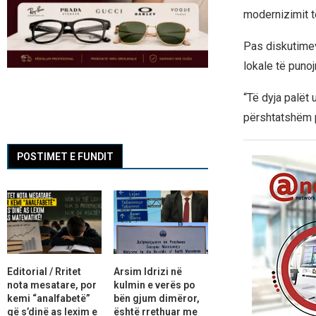
modernizimit t
Pas diskutimev
lokale të punoj
“Të dyja palët
përshtatshëm pë
POSTIMET E FUNDIT
Editorial / Rritet
Arsim Idrizi në
nota mesatare, por
kulmin e verës po
kemi “analfabetë”
bën gjum dimëror,
që s’dinë as lexim e
është rrethuar me