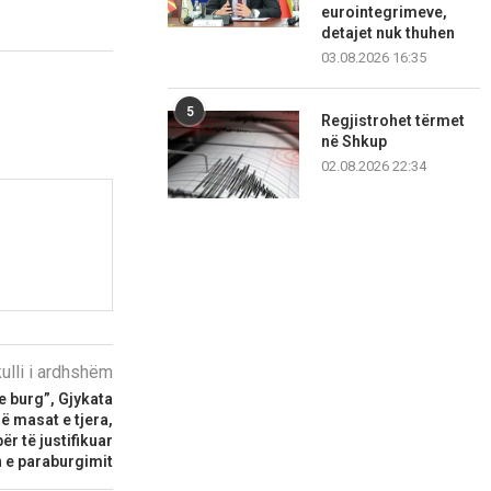
eurointegrimeve,
detajet nuk thuhen
03.08.2026 16:35
5
Regjistrohet tërmet
në Shkup
02.08.2026 22:34
kulli i ardhshëm
me burg”, Gjykata
ë masat e tjera,
ër të justifikuar
 e paraburgimit