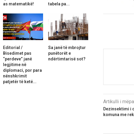
as matematikë!
tabela pa...
Editorial /
Sa janë të mbrojtur
Bisedimet pas
punëtorët e
“perdeve” janë
ndërtimtarisë sot?
legjitime në
diplomaci, por para
nënshkrimit
patjetër të ketë...
Artikulli i më
Dezinsektimi i 
komuna me rek