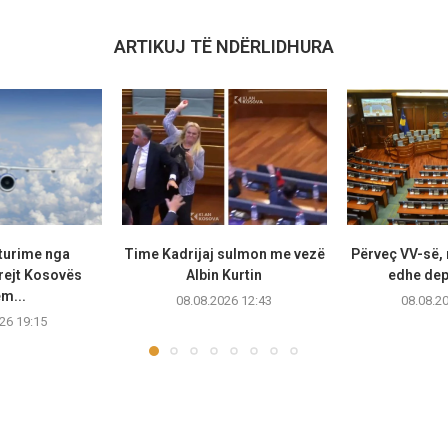
ARTIKUJ TË NDËRLIDHURA
uturime nga
Time Kadrijaj sulmon me vezë
Përveç VV-së, 
rejt Kosovës
Albin Kurtin
edhe depu
m...
08.08.2026 12:43
08.08.2
26 19:15