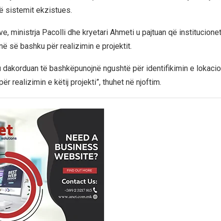
ë sistemit ekzistues.
e, ministrja Pacolli dhe kryetari Ahmeti u pajtuan që institucion
në së bashku për realizimin e projektit.
 u dakorduan të bashkëpunojnë ngushtë për identifikimin e lokacio
r realizimin e këtij projekti”, thuhet në njoftim.