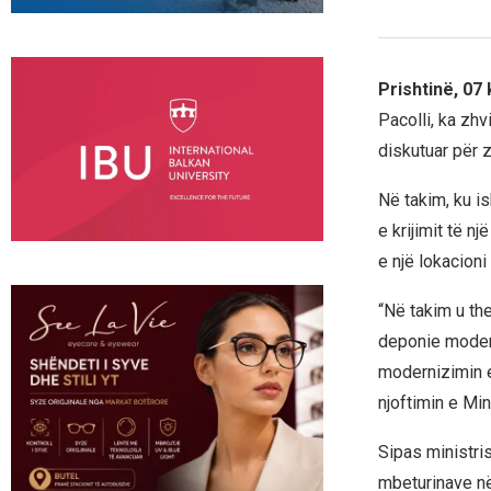
Prishtinë, 07
Pacolli, ka zhv
diskutuar për z
Në takim, ku i
e krijimit të n
e një lokacioni
“Në takim u th
deponie modern
modernizimin e
njoftimin e Min
Sipas ministri
mbeturinave në 