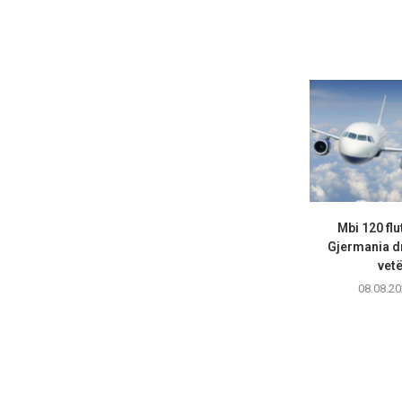
Mbi 120 fl
Gjermania d
vetë
08.08.20