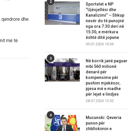
2
Sportelet e NP
“Ujësjellësi dhe
Kanalizimi” – Shkup
et qendrore dhe
nesër do të punojnë
nga ora 7:30 deri në
15:30, e mërkura
është ditë jopune
nit më të
05.01.2026 10:36
3
Në korrik janë paguar
mbi 560 milionë
denarë për
kompensime për
pushim mjekësor,
pjesa më e madhe
për lejet e lindjes
28.07.2026 15:52
4
Mucunski: Qeveria
punon për
zhbllokimin e