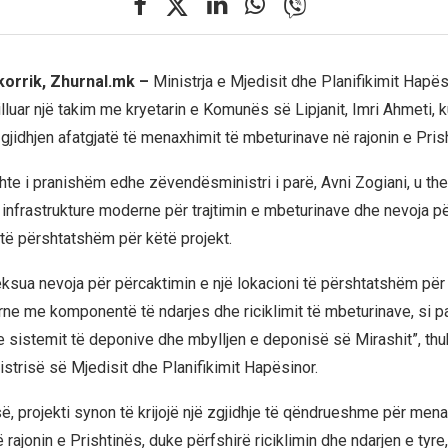
 korrik, Zhurnal.mk –
Ministrja e Mjedisit dhe Planifikimit Hapësi
illuar një takim me kryetarin e Komunës së Lipjanit, Imri Ahmeti, 
gjidhjen afatgjatë të menaxhimit të mbeturinave në rajonin e Pris
shte i pranishëm edhe zëvendësministri i parë, Avni Zogiani, u th
jë infrastrukture moderne për trajtimin e mbeturinave dhe nevoja pë
 të përshtatshëm për këtë projekt.
eksua nevoja për përcaktimin e një lokacioni të përshtatshëm për 
e me komponentë të ndarjes dhe riciklimit të mbeturinave, si p
 sistemit të deponive dhe mbylljen e deponisë së Mirashit”, thu
istrisë së Mjedisit dhe Planifikimit Hapësinor.
së, projekti synon të krijojë një zgjidhje të qëndrueshme për men
rajonin e Prishtinës, duke përfshirë riciklimin dhe ndarjen e tyre,