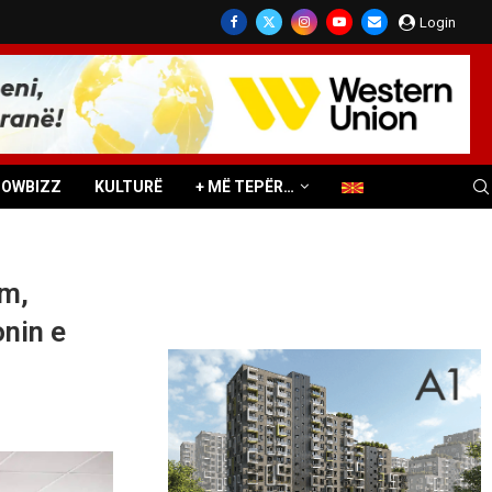
Login
HOWBIZZ
KULTURË
+ MË TEPËR…
im,
onin e