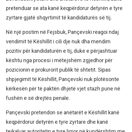
pretenduar se ata kanë keqpërdorur detyrën e tyre
zyrtare gjatë shqyrtimit të kandidaturës së tij.
Në një postim në Fejsbuk, Pançevski reagoi ndaj
vendimit të Këshillit i cili dje nuk dha mendim
pozitiv për kandidaturën e tij, duke e përjashtuar
kështu nga procesi i mëtejshëm zgjedhor për
pozicionin e prokurorit publik të shtetit. Sipas
shpjegimit të Këshillit, Pançevski nuk plotësonte
kërkesën për të paktën dhjetë vjet stazh pune në
fushën e së drejtës penale.
Pançevski pretendon se anëtarët e Këshillit kanë
keqpërdorur detyrën e tyre zyrtare dhe kanë
tejkaluar autoritetin e tyre ligjor në kundërshtim me