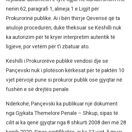
nenin 62, paragrafi 1, alineja 1 e Ligjit për
Prokurorinë publike. Ai i bëri thirrje Qeverisë që ta
anulojë procedurën, duke theksuar se Këshilli nuk
ka autorizim për të kryer interpretim autentik të
ligjeve, por vetëm për t’i zbatuar ato.
Këshilli i Prokurorëve publikë vendosi dje se
Pançevski nuk i plotëson kërkesat për të paktën 10
vjet përvojë pune si prokuror publik ose gjyqtar në
fushën e së drejtës penale.
Ndërkohë, Pançevski ka publikuar një dokument
nga Gjykata Themelore Penale – Shkup, sipas të
cilit ai ka qenë gjyqtar nga 8 shkurti 2008 deri më 28
korrik 2020. Sipas certifikatës, ai ka 12 vjet, 5 muaj