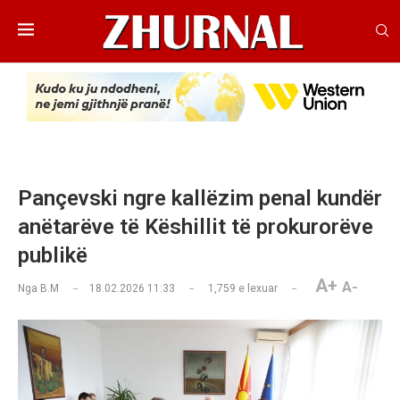
Pançevski ngre kallëzim penal kundër
anëtarëve të Këshillit të prokurorëve
publikë
A+
A-
Nga
B.M
18.02.2026 11:33
1,759
e lexuar