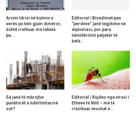
Arsim Idrizi në kulmin e
Editorial / Bisedimet pas
verës po bën gjum dimëror,
“perdeve” janë legjitime në
është rrethuar me tabela
diplomaci, por para
pa...
nënshkrimit patjetër të
ketë...
Sa janë të mbrojtur
Editorial / Kujdes nga virusi i
punëtorët e ndërtimtarisë
Etheve të Nilit – më të
sot?
rrezikuar moshat e...