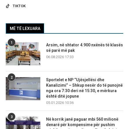
TIKTOK
MË TË LEXUARA
1
Arsim, në shtator 4.900 nxënës të klasës
së parë më pak
06.08.2026 17:33
2
Sportelet e NP “Ujësjellësi dhe
Kanalizimi” – Shkup nesër do të punojnë
nga ora 7:30 deri në 15:30, e mërkura
është ditë jopune
05.01.2026 10:36
3
Në korrik janë paguar mbi 560 milionë
denarë për kompensime për pushim