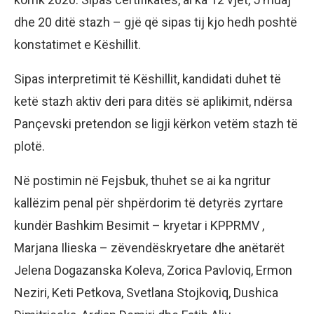
dhe 20 ditë stazh – gjë që sipas tij kjo hedh poshtë
konstatimet e Këshillit.
Sipas interpretimit të Këshillit, kandidati duhet të
ketë stazh aktiv deri para ditës së aplikimit, ndërsa
Pançevski pretendon se ligji kërkon vetëm stazh të
plotë.
Në postimin në Fejsbuk, thuhet se ai ka ngritur
kallëzim penal për shpërdorim të detyrës zyrtare
kundër Bashkim Besimit – kryetar i KPPRMV ,
Marjana Ilieska – zëvendëskryetare dhe anëtarët
Jelena Dogazanska Koleva, Zorica Pavloviq, Ermon
Neziri, Keti Petkova, Svetlana Stojkoviq, Dushica