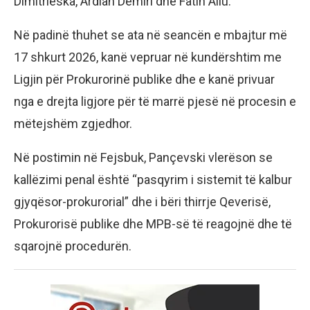
Dimitrieska, Ardian Demiri dhe Fatih Aliu.
Në padinë thuhet se ata në seancën e mbajtur më
17 shkurt 2026, kanë vepruar në kundërshtim me
Ligjin për Prokurorinë publike dhe e kanë privuar
nga e drejta ligjore për të marrë pjesë në procesin e
mëtejshëm zgjedhor.
Në postimin në Fejsbuk, Pançevski vlerëson se
kallëzimi penal është “pasqyrim i sistemit të kalbur
gjyqësor-prokurorial” dhe i bëri thirrje Qeverisë,
Prokurorisë publike dhe MPB-së të reagojnë dhe të
sqarojnë procedurën.