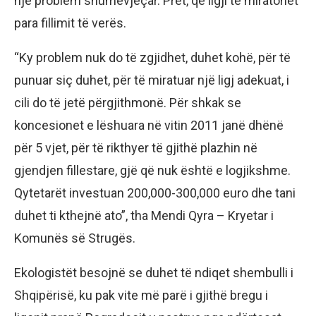
një problem shumëvjeçar. Pret, që ligji të miratohet
para fillimit të verës.
“Ky problem nuk do të zgjidhet, duhet kohë, për të
punuar siç duhet, për të miratuar një ligj adekuat, i
cili do të jetë përgjithmonë. Për shkak se
koncesionet e lëshuara në vitin 2011 janë dhënë
për 5 vjet, për të rikthyer të gjithë plazhin në
gjendjen fillestare, gjë që nuk është e logjikshme.
Qytetarët investuan 200,000-300,000 euro dhe tani
duhet ti kthejnë ato”, tha Mendi Qyra – Kryetar i
Komunës së Strugës.
Ekologistët besojnë se duhet të ndiqet shembulli i
Shqipërisë, ku pak vite më parë i gjithë bregu i