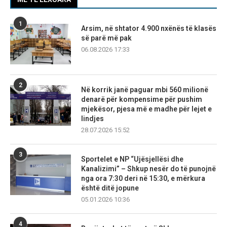
1
Arsim, në shtator 4.900 nxënës të klasës
së parë më pak
06.08.2026 17:33
2
Në korrik janë paguar mbi 560 milionë
denarë për kompensime për pushim
mjekësor, pjesa më e madhe për lejet e
lindjes
28.07.2026 15:52
3
Sportelet e NP “Ujësjellësi dhe
Kanalizimi” – Shkup nesër do të punojnë
nga ora 7:30 deri në 15:30, e mërkura
është ditë jopune
05.01.2026 10:36
4