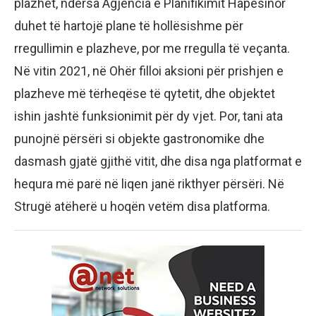
plazhet, ndërsa Agjencia e Planifikimit Hapësinor
duhet të hartojë plane të hollësishme për
rregullimin e plazheve, por me rregulla të veçanta.
Në vitin 2021, në Ohër filloi aksioni për prishjen e
plazheve më tërheqëse të qytetit, dhe objektet
ishin jashtë funksionimit për dy vjet. Por, tani ata
punojnë përsëri si objekte gastronomike dhe
dasmash gjatë gjithë vitit, dhe disa nga platformat e
hequra më parë në liqen janë rikthyer përsëri. Në
Strugë atëherë u hoqën vetëm disa platforma.