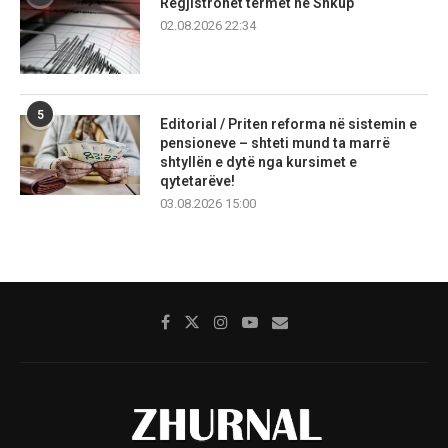
Regjistrohet tërmet në Shkup
02.08.2026 22:34
5
Editorial / Priten reforma në sistemin e
pensioneve – shteti mund ta marrë
shtyllën e dytë nga kursimet e
qytetarëve!
03.08.2026 15:00