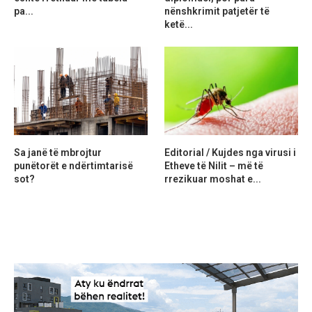
pa...
nënshkrimit patjetër të
ketë...
Sa janë të mbrojtur
Editorial / Kujdes nga virusi i
punëtorët e ndërtimtarisë
Etheve të Nilit – më të
sot?
rrezikuar moshat e...