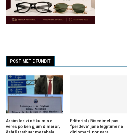
POSTIMET E FUNDIT
Arsim Idrizi në kulmin e
Editorial / Bisedimet pas
verës po bën gjum dimëror,
“perdeve” janë legjitime në
është rrethuar me tabela
diplomaci, por para