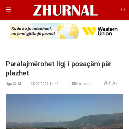
Paralajmërohet ligj i posaçëm për
plazhet
A+
A-
Nga
Xh M
28.02.2026 14:49
1,552
e lexuar