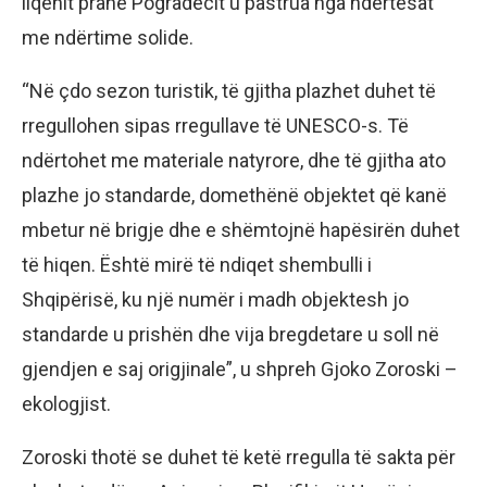
liqenit pranë Pogradecit u pastrua nga ndërtesat
me ndërtime solide.
“Në çdo sezon turistik, të gjitha plazhet duhet të
rregullohen sipas rregullave të UNESCO-s. Të
ndërtohet me materiale natyrore, dhe të gjitha ato
plazhe jo standarde, domethënë objektet që kanë
mbetur në brigje dhe e shëmtojnë hapësirën duhet
të hiqen. Është mirë të ndiqet shembulli i
Shqipërisë, ku një numër i madh objektesh jo
standarde u prishën dhe vija bregdetare u soll në
gjendjen e saj origjinale”, u shpreh Gjoko Zoroski –
ekologjist.
Zoroski thotë se duhet të ketë rregulla të sakta për