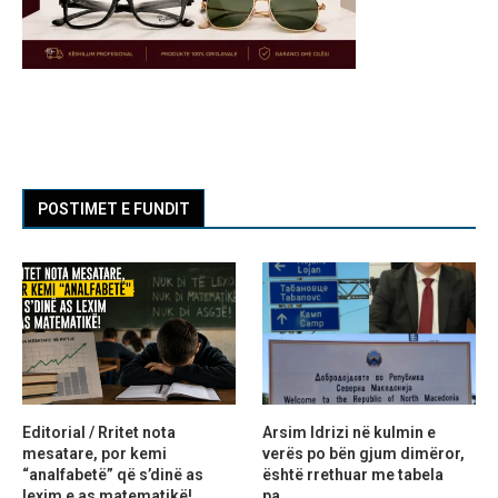
POSTIMET E FUNDIT
Editorial / Rritet nota
Arsim Idrizi në kulmin e
mesatare, por kemi
verës po bën gjum dimëror,
“analfabetë” që s’dinë as
është rrethuar me tabela
lexim e as matematikë!
pa...