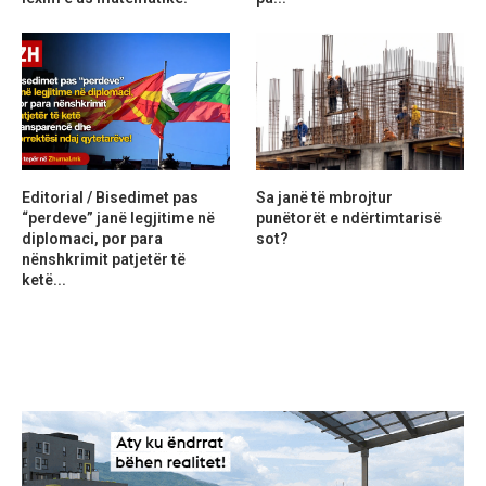
Editorial / Bisedimet pas
Sa janë të mbrojtur
“perdeve” janë legjitime në
punëtorët e ndërtimtarisë
diplomaci, por para
sot?
nënshkrimit patjetër të
ketë...