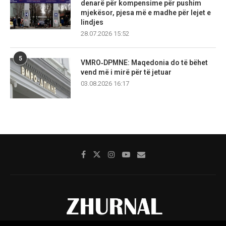
denarë për kompensime për pushim
mjekësor, pjesa më e madhe për lejet e
lindjes
28.07.2026 15:52
5
VMRO‑DPMNE: Maqedonia do të bëhet
vend më i mirë për të jetuar
03.08.2026 16:17