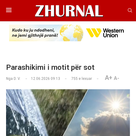
Parashikimi i motit për sot
A+
A-
Nga
D. V.
12.06.2026 09:13
755
e lexuar