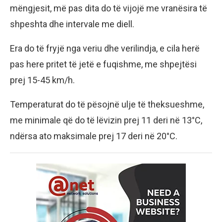
mëngjesit, më pas dita do të vijojë me vranësira të
shpeshta dhe intervale me diell.
Era do të fryjë nga veriu dhe verilindja, e cila herë
pas here pritet të jetë e fuqishme, me shpejtësi
prej 15-45 km/h.
Temperaturat do të pësojnë ulje të theksueshme,
me minimale që do të lëvizin prej 11 deri në 13°C,
ndërsa ato maksimale prej 17 deri në 20°C.