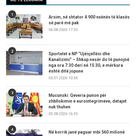
1
Arsim, në shtator 4.900 nxënës të klasës
së parë më pak
06.08.2026 17:33
2
Sportelet e NP “Ujësjellësi dhe
Kanalizimi” – Shkup nesër do të punojnë
nga ora 7:30 deri në 15:30, e mërkura
është ditë jopune
05.01.2026 10:36
3
Mucunski: Qeveria punon për
zhbllokimin e eurointegrimeve, detajet
nuk thuhen
03.08.2026 16:35
4
Në korrik janë paguar mbi 560 milionë