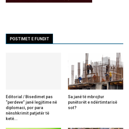
POSTIMET E FUNDIT
Editorial / Bisedimet pas
Sa janë të mbrojtur
“perdeve” janë legjitime në
punëtorët e ndërtimtarisë
diplomaci, por para
sot?
nënshkrimit patjetër të
ketë...