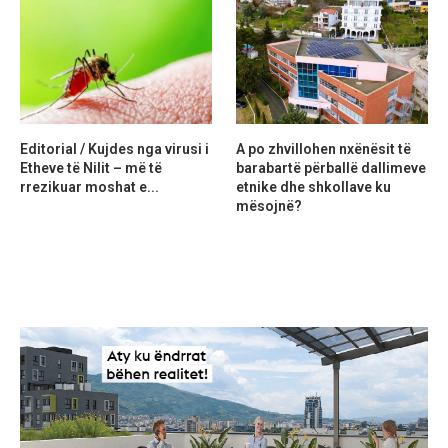
Editorial / Kujdes nga virusi i
A po zhvillohen nxënësit të
Etheve të Nilit – më të
barabartë përballë dallimeve
rrezikuar moshat e...
etnike dhe shkollave ku
mësojnë?