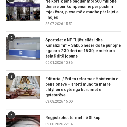
Në korrik janë paguar mbi 560 milionë
denarë për kompensime për pushim
mjekësor, pjesa më e madhe për lejet e
lindjes
28.07.2026 15:52
2
Sportelet e NP “Ujësjellësi dhe
Kanalizimi” – Shkup nesër do të punojnë
nga ora 7:30 deri në 15:30, e mërkura
është ditë jopune
05.01.2026 10:36
3
Editorial / Priten reforma në sistemin e
pensioneve – shteti mund ta marrë
shtyllën e dytë nga kursimet e
qytetarëve!
03.08.2026 15:00
4
Regjistrohet tërmet në Shkup
02.08.2026 22:34