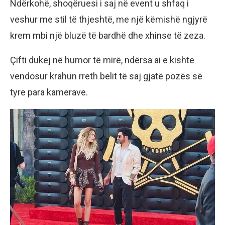
Ndërkohë, shoqëruesi i saj në event u shfaq i
veshur me stil të thjeshtë, me një këmishë ngjyrë
krem mbi një bluzë të bardhë dhe xhinse të zeza.
Çifti dukej në humor të mirë, ndërsa ai e kishte
vendosur krahun rreth belit të saj gjatë pozës së
tyre para kamerave.