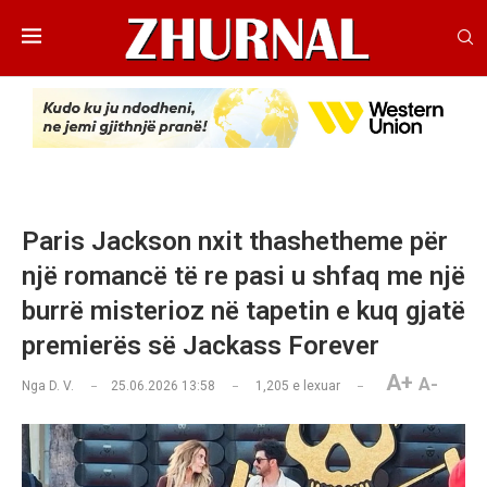
Paris Jackson nxit thashetheme për
një romancë të re pasi u shfaq me një
burrë misterioz në tapetin e kuq gjatë
premierës së Jackass Forever
A+
A-
Nga
D. V.
25.06.2026 13:58
1,205
e lexuar