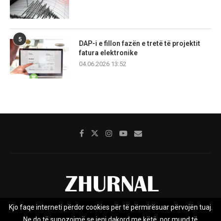
5
DAP-i e fillon fazën e tretë të projektit
fatura elektronike
04.06.2026 13:52
Kjo faqe interneti përdor cookies për të përmirësuar përvojën tuaj.
Rreth nesh
Impresumi
Marketing
Kontakt
Ne do të supozojmë se jeni dakord me këtë, por mund të