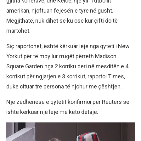
gjitha kohërave, dhe Kelce, një yll i futbollit
amerikan, njoftuan fejesën e tyre në gusht.
Megjithatë, nuk dihet se ku ose kur çifti do të
martohet.
Siç raportohet, është kërkuar leje nga qyteti i New
Yorkut për të mbyllur rrugët përreth Madison
Square Garden nga 2 korriku deri në mesditën e 4
korrikut për ngjarjen e 3 korrikut, raportoi Times,
duke cituar tre persona të njohur me çështjen.
Një zëdhënëse e qytetit konfirmoi për Reuters se
ishte kërkuar një leje me këto detaje.