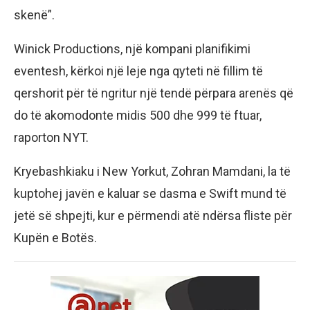
skenë”.
Winick Productions, një kompani planifikimi
eventesh, kërkoi një leje nga qyteti në fillim të
qershorit për të ngritur një tendë përpara arenës që
do të akomodonte midis 500 dhe 999 të ftuar,
raporton NYT.
Kryebashkiaku i New Yorkut, Zohran Mamdani, la të
kuptohej javën e kaluar se dasma e Swift mund të
jetë së shpejti, kur e përmendi atë ndërsa fliste për
Kupën e Botës.