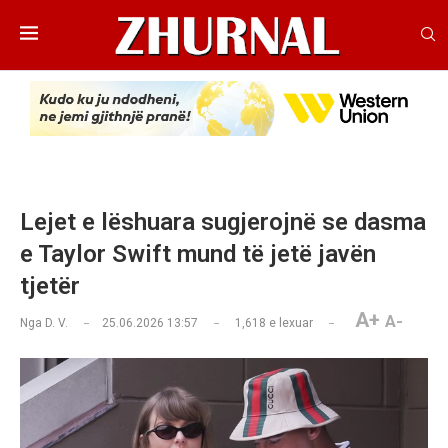
Lejet e lëshuara sugjerojnë se dasma
e Taylor Swift mund të jetë javën
tjetër
A+
A-
Nga
D. V.
25.06.2026 13:57
1,618
e lexuar