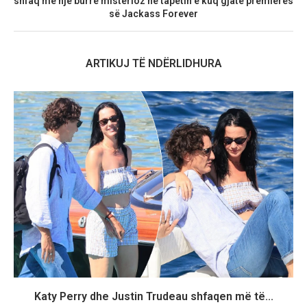
shfaq me një burrë misterioz në tapetin e kuq gjatë premierës
së Jackass Forever
ARTIKUJ TË NDËRLIDHURA
Katy Perry dhe Justin Trudeau shfaqen më të...