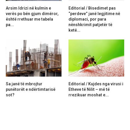
Arsim Idrizi në kulmin e
Editorial / Bisedimet pas
verës po bën gjum dimëror,
“perdeve” janë legjitime në
është rrethuar me tabela
diplomaci, por para
pa...
nënshkrimit patjetër të
ketë...
Sa janë të mbrojtur
Editorial / Kujdes nga virusi i
punëtorët e ndërtimtarisë
Etheve të Nilit – më të
sot?
rrezikuar moshat e...