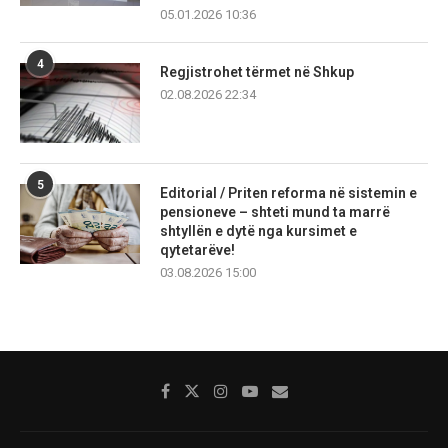
05.01.2026 10:36
4
Regjistrohet tërmet në Shkup
02.08.2026 22:34
5
Editorial / Priten reforma në sistemin e
pensioneve – shteti mund ta marrë
shtyllën e dytë nga kursimet e
qytetarëve!
03.08.2026 15:00