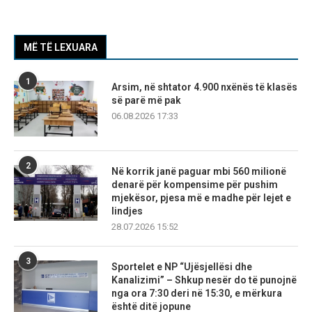
MË TË LEXUARA
1
Arsim, në shtator 4.900 nxënës të klasës
së parë më pak
06.08.2026 17:33
2
Në korrik janë paguar mbi 560 milionë
denarë për kompensime për pushim
mjekësor, pjesa më e madhe për lejet e
lindjes
28.07.2026 15:52
3
Sportelet e NP “Ujësjellësi dhe
Kanalizimi” – Shkup nesër do të punojnë
nga ora 7:30 deri në 15:30, e mërkura
është ditë jopune