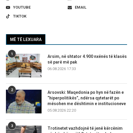
YOUTUBE
EMAIL
TIKTOK
MË TË LEXUARA
1
Arsim, në shtator 4.900 nxënës të klasës
së parë më pak
06.08.2026 17:33
2
Arsovski: Maqedonia po hyn në fazën e
“hiperpolitikës”, ndërsa qytetarët po
mësohen me dështimin e institucioneve
05.08.2026 22:20
3
Trotinetet vazhdojnë të jenë kërcënim