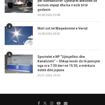
për këmbësorët! Qytetarët ankohen se
vozisin shpejt dhe ka rrezik të të
godasin
09.08.2026 20:08
4
Moti sot në Maqedoninë e Veriut
10.08.2026 09:02
5
Sportelet e NP “Ujësjellësi dhe
Kanalizimi” – Shkup nesër do të punojnë
nga ora 7:30 deri në 15:30, e mërkura
është ditë jopune
05.01.2026 10:36