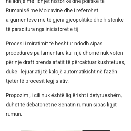
në lidhje me lidhjet historike dhe politike të
Rumanisë me Moldavinë dhe i referohet
argumenteve më të gjera gjeopolitike dhe historike
të paraqitura nga iniciatorët e tij.
Procesi i miratimit të heshtur ndodh sipas
procedurës parlamentare kur një dhomë nuk voton
për një draft brenda afatit të përcaktuar kushtetues,
duke i lejuar atij të kalojë automatikisht në fazën
tjetër të procesit legjislativ.
Propozimi, i cili nuk është ligjërisht i detyrueshëm,
duhet të debatohet në Senatin rumun sipas ligjit
rumun.