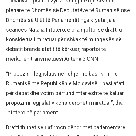
Iniciativa u pranua zyrtarisht gjatë një seance
plenare të Dhomës së Deputetëve të Rumanisë ose
Dhomës së Ulët të Parlamentit nga kryetarja e
seancës Natalia Intotero, e cila njoftoi se drafti u
konsiderua i miratuar për shkak të mungesës së
debatit brenda afatit të kërkuar, raportoi të
mërkurën transmetuesi Antena 3 CNN.
“Propozimi legjislativ në lidhje me bashkimin e
Rumanisë me Republikën e Moldavisë… pasi afati
për debat dhe votim përfundimtar është tejkaluar,
propozimi legjislativ konsiderohet i miratuar”, tha
Intotero në parlament.
Drafti thuhet se riafirmon qëndrimet parlamentare