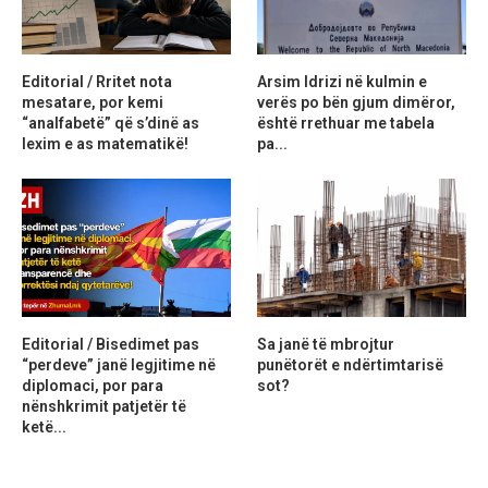
Editorial / Rritet nota
Arsim Idrizi në kulmin e
mesatare, por kemi
verës po bën gjum dimëror,
“analfabetë” që s’dinë as
është rrethuar me tabela
lexim e as matematikë!
pa...
Editorial / Bisedimet pas
Sa janë të mbrojtur
“perdeve” janë legjitime në
punëtorët e ndërtimtarisë
diplomaci, por para
sot?
nënshkrimit patjetër të
ketë...