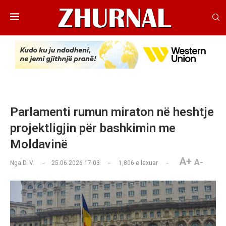
Parlamenti rumun miraton në heshtje
projektligjin për bashkimin me
Moldavinë
A+
A-
Nga
D. V.
25.06.2026 17:03
1,806
e lexuar