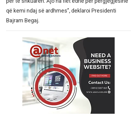
për të shkuarën. Ajo na flet edhe për përgjegjësinë
që kemi ndaj së ardhmes”, deklaroi Presidenti
Bajram Begaj.