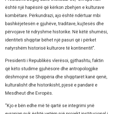
është një hapësirë që kërkon zbehjen e kulturave
kombëtare. Përkundrazi, ajo është ndërtuar mbi
bashkëjetesën e gjuhëve, traditave, kujtesës dhe
përvojave të ndryshme historike. Në këtë shumësi,
identiteti shqiptar bëhet një pasuri që i përket
natyrshëm historisë kulturore të kontinentit”.
Presidenti i Republikës vlerësoi, gjithashtu, faktin
që këto studime gjuhësore dhe antropologjike
dëshmojnë se Shqipëria dhe shqiptarët kanë qenë,
kulturalisht dhe historikisht, pjesë e pandarë e
Mesdheut dhe Evropës.
“Kjo e bën edhe më të qartë se integrimi ynë
evropian nuk është vetëm një projekt institucional i