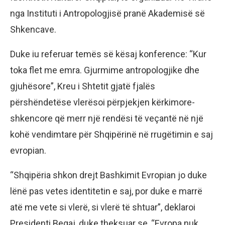
nga Instituti i Antropologjisë pranë Akademisë së
Shkencave.
Duke iu referuar temës së kësaj konference: “Kur
toka flet me emra. Gjurmime antropologjike dhe
gjuhësore”, Kreu i Shtetit gjatë fjalës
përshëndetëse vlerësoi përpjekjen kërkimore-
shkencore që merr një rendësi të veçantë në një
kohë vendimtare për Shqipërinë në rrugëtimin e saj
evropian.
“Shqipëria shkon drejt Bashkimit Evropian jo duke
lënë pas vetes identitetin e saj, por duke e marrë
atë me vete si vlerë, si vlerë të shtuar”, deklaroi
Presidenti Begaj, duke theksuar se, “Evropa nuk