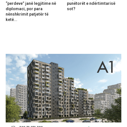
“perdeve” janë legjitime në
punëtorët e ndërtimtarisë
diplomaci, por para
sot?
nënshkrimit patjetër të
ketë...