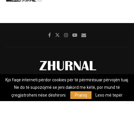
Kjo faqe interneti përdor cookies për të përmirësuar përvojën tuaj.
Rreth nesh
Impresumi
Marketing
Kontakt
Ne do të supozojmë se jeni dakord me këtë, por mund të
Privacy Policy
çregjistroheni nëse dëshironi.
Pranoj
Lexo më tepër
Zhurnal.mk është Agjenci e Lajmeve e pavarur, e themeluar në vitin
2009, që e mbulon Maqedoninë, Kosovën, Shqipërinë edhe lajmet
nga bota.
@2026 - All Right Reserved. Designed and Developed by
Anet.Com.Mk