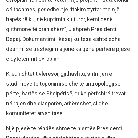
së tashmes, por edhe një ritakim zyrtar me një
hapësirë ku, në kuptimin kulturor, kemi qenë
gjithmonë të pranishëm”, u shpreh Presidenti
Begaj. Dokumentimi i kësaj kujtese është edhe
dëshmi se trashëgimia jonë ka qenë përherë pjesë
e qytetërimit evropian.
Kreu i Shtetit vlerësoi, gjithashtu, shtrirjen e
studimeve të toponimisë dhe të antropologjisë
përtej hartës së Shqipërisë, duke përfshirë trevat
në rajon dhe diasporën, arbëreshët, si dhe
komunitetet arvanitase.
Një pjesë të rëndësishme të nismës Presidenti