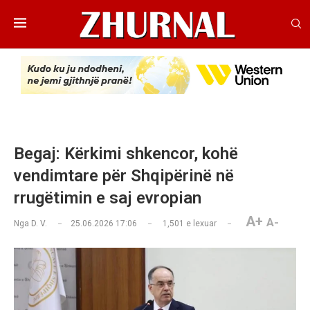
Begaj: Kërkimi shkencor, kohë
vendimtare për Shqipërinë në
rrugëtimin e saj evropian
A+
A-
Nga
D. V.
25.06.2026 17:06
1,501
e lexuar