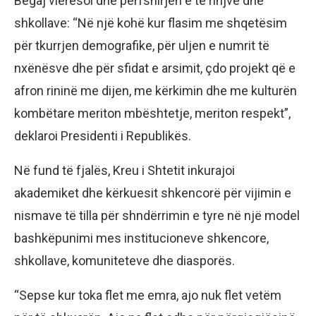
Begaj vlerësoi dhe përfshirjen e të rinjve dhe
shkollave: “Në një kohë kur flasim me shqetësim
për tkurrjen demografike, për uljen e numrit të
nxënësve dhe për sfidat e arsimit, çdo projekt që e
afron rininë me dijen, me kërkimin dhe me kulturën
kombëtare meriton mbështetje, meriton respekt”,
deklaroi Presidenti i Republikës.
Në fund të fjalës, Kreu i Shtetit inkurajoi
akademiket dhe kërkuesit shkencorë për vijimin e
nismave të tilla për shndërrimin e tyre në një model
bashkëpunimi mes institucioneve shkencore,
shkollave, komuniteteve dhe diasporës.
“Sepse kur toka flet me emra, ajo nuk flet vetëm