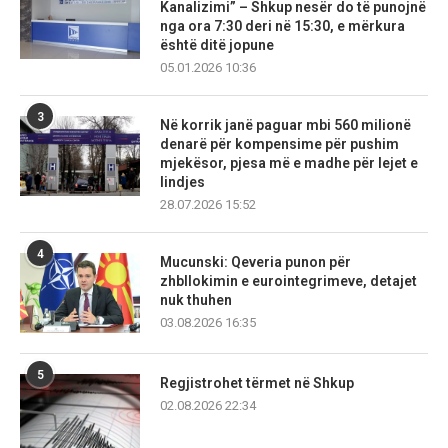
Kanalizimi” – Shkup nesër do të punojnë
nga ora 7:30 deri në 15:30, e mërkura
është ditë jopune
05.01.2026 10:36
3
Në korrik janë paguar mbi 560 milionë
denarë për kompensime për pushim
mjekësor, pjesa më e madhe për lejet e
lindjes
28.07.2026 15:52
4
Mucunski: Qeveria punon për
zhbllokimin e eurointegrimeve, detajet
nuk thuhen
03.08.2026 16:35
5
Regjistrohet tërmet në Shkup
02.08.2026 22:34