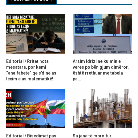
Editorial / Rritet nota
Arsim Idrizi në kulmin e
mesatare, por kemi
verës po bën gjum dimëror,
“analfabetë” që s’dinë as
është rrethuar me tabela
lexim e as matematikë!
pa...
Editorial / Bisedimet pas
Sa janë të mbrojtur