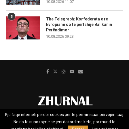
10.08.2026 11:07
5
The Telegraph: Konfederata e re
Evropiane do të përfshijë Ballkanin
Perëndimor
10.08.2026 09:23
Kjo faqe interneti përdor cookies për të përmirësuar përvojën tuaj.
Rreth nesh
Impresumi
Marketing
Kontakt
Ne do të supozojmë se jeni dakord me këtë, por mund të
Privacy Policy