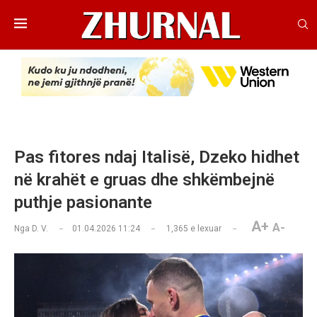
Pas fitores ndaj Italisë, Dzeko hidhet
në krahët e gruas dhe shkëmbejnë
puthje pasionante
A+
A-
Nga
D. V.
01.04.2026 11:24
1,365
e lexuar