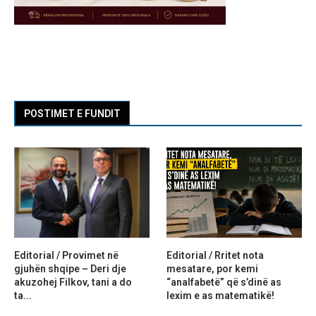
POSTIMET E FUNDIT
Editorial / Provimet në
Editorial / Rritet nota
gjuhën shqipe – Deri dje
mesatare, por kemi
akuzohej Filkov, tani a do
“analfabetë” që s’dinë as
ta...
lexim e as matematikë!