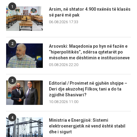
1
Arsim, në shtator 4.900 nxënës të klasës
së parë më pak
06.08.2026 17:33
2
Arsovski: Maqedonia po hyn në fazën e
“hiperpolitikës”, ndërsa qytetarët po
mësohen me dështimin e institucioneve
05.08.2026 22:20
3
Editorial / Provimet në gjuhën shqipe –
Deri dje akuzohej Filkov, tani a do ta
zgjidhë Shasivari?
10.08.2026 11:00
4
Ministria e Energjisë: Sistemi
elektroenergjetik në vend është stabil
dhe i sigurt