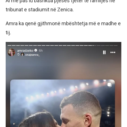
Ai më pas iu bashkua pjesës tjetër të familjes në
tribunat e stadiumit në Zenica.
Amra ka qenë gjithmonë mbështetja më e madhe e
tij.