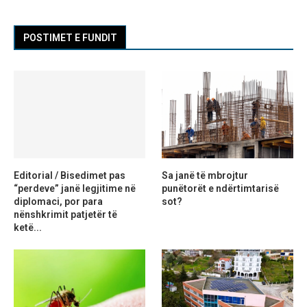
POSTIMET E FUNDIT
Editorial / Bisedimet pas
Sa janë të mbrojtur
“perdeve” janë legjitime në
punëtorët e ndërtimtarisë
diplomaci, por para
sot?
nënshkrimit patjetër të
ketë...