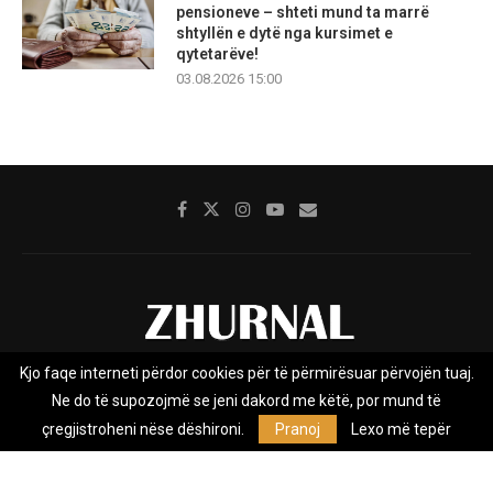
pensioneve – shteti mund ta marrë
shtyllën e dytë nga kursimet e
qytetarëve!
03.08.2026 15:00
Kjo faqe interneti përdor cookies për të përmirësuar përvojën tuaj.
Rreth nesh
Impresumi
Marketing
Kontakt
Ne do të supozojmë se jeni dakord me këtë, por mund të
Privacy Policy
çregjistroheni nëse dëshironi.
Pranoj
Lexo më tepër
Zhurnal.mk është Agjenci e Lajmeve e pavarur, e themeluar në vitin
2009, që e mbulon Maqedoninë, Kosovën, Shqipërinë edhe lajmet