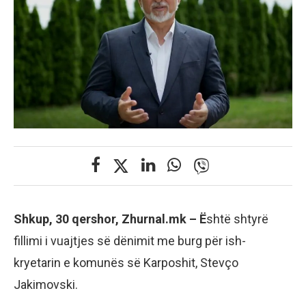
Shkup, 30 qershor, Zhurnal.mk – Ë
shtë shtyrë
fillimi i vuajtjes së dënimit me burg për ish-
kryetarin e komunës së Karposhit, Stevço
Jakimovski.