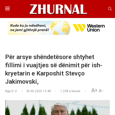
Për arsye shëndetësore shtyhet
fillimi i vuajtjes së dënimit për ish-
kryetarin e Karposhit Stevço
Jakimovski,
A+
A-
Nga
D. V.
30.06.2026 13:48
1,238
e lexuar