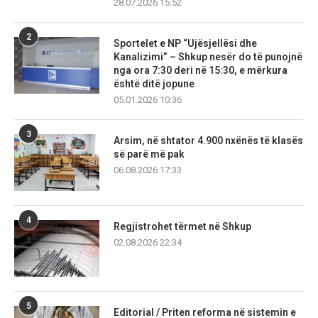
28.07.2026 15:52
2
Sportelet e NP “Ujësjellësi dhe
Kanalizimi” – Shkup nesër do të punojnë
nga ora 7:30 deri në 15:30, e mërkura
është ditë jopune
05.01.2026 10:36
3
Arsim, në shtator 4.900 nxënës të klasës
së parë më pak
06.08.2026 17:33
4
Regjistrohet tërmet në Shkup
02.08.2026 22:34
5
Editorial / Priten reforma në sistemin e