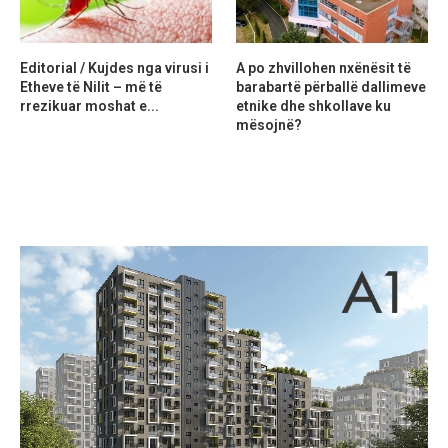
Editorial / Kujdes nga virusi i
A po zhvillohen nxënësit të
Etheve të Nilit – më të
barabartë përballë dallimeve
rrezikuar moshat e...
etnike dhe shkollave ku
mësojnë?