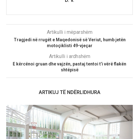
D. V.
Artikulli i mëparshëm
Tragjedi në rrugët e Maqedonisë së Veriut, humb jetën
motoçiklisti 49-vjeçar
Artikulli i ardhshëm
E kërcënoi gruan dhe vajzën, pastaj tentoi t’i vërë flakën
shtëpisë
ARTIKUJ TË NDËRLIDHURA