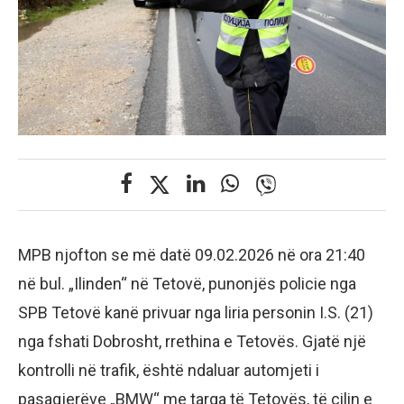
MPB njofton se më datë 09.02.2026 në ora 21:40
në bul. „Ilinden“ në Tetovë, punonjës policie nga
SPB Tetovë kanë privuar nga liria personin I.S. (21)
nga fshati Dobrosht, rrethina e Tetovës. Gjatë një
kontrolli në trafik, është ndaluar automjeti i
pasagjerëve „BMW“ me targa të Tetovës, të cilin e