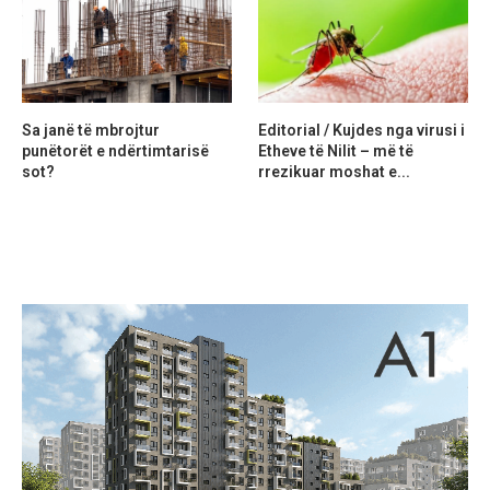
Sa janë të mbrojtur
Editorial / Kujdes nga virusi i
punëtorët e ndërtimtarisë
Etheve të Nilit – më të
sot?
rrezikuar moshat e...