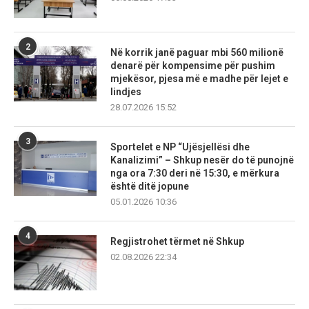
2
Në korrik janë paguar mbi 560 milionë
denarë për kompensime për pushim
mjekësor, pjesa më e madhe për lejet e
lindjes
28.07.2026 15:52
3
Sportelet e NP “Ujësjellësi dhe
Kanalizimi” – Shkup nesër do të punojnë
nga ora 7:30 deri në 15:30, e mërkura
është ditë jopune
05.01.2026 10:36
4
Regjistrohet tërmet në Shkup
02.08.2026 22:34