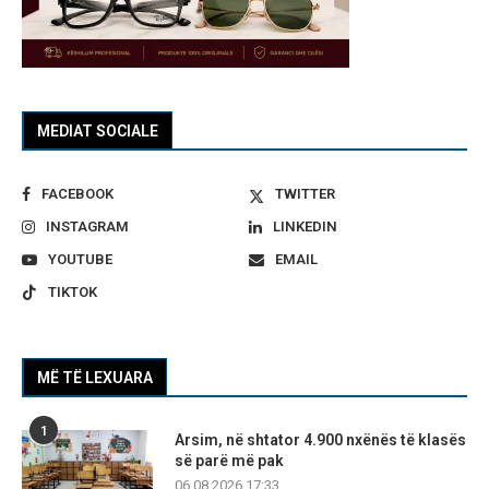
MEDIAT SOCIALE
FACEBOOK
TWITTER
INSTAGRAM
LINKEDIN
YOUTUBE
EMAIL
TIKTOK
MË TË LEXUARA
1
Arsim, në shtator 4.900 nxënës të klasës
së parë më pak
06.08.2026 17:33