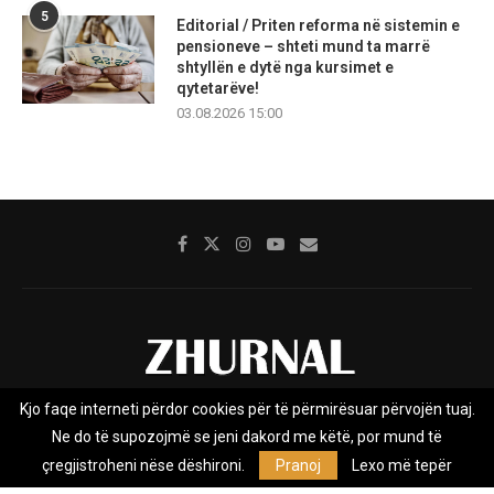
5
Editorial / Priten reforma në sistemin e
pensioneve – shteti mund ta marrë
shtyllën e dytë nga kursimet e
qytetarëve!
03.08.2026 15:00
Kjo faqe interneti përdor cookies për të përmirësuar përvojën tuaj.
Rreth nesh
Impresumi
Marketing
Kontakt
Ne do të supozojmë se jeni dakord me këtë, por mund të
Privacy Policy
çregjistroheni nëse dëshironi.
Pranoj
Lexo më tepër
Zhurnal.mk është Agjenci e Lajmeve e pavarur, e themeluar në vitin