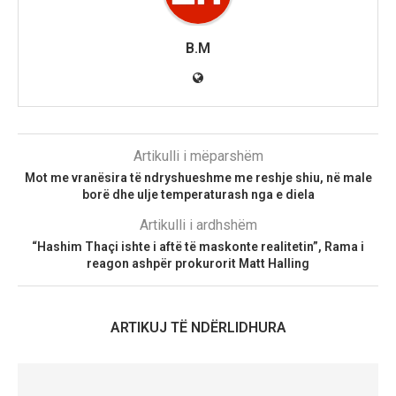
B.M
Artikulli i mëparshëm
Mot me vranësira të ndryshueshme me reshje shiu, në male
borë dhe ulje temperaturash nga e diela
Artikulli i ardhshëm
“Hashim Thaçi ishte i aftë të maskonte realitetin”, Rama i
reagon ashpër prokurorit Matt Halling
ARTIKUJ TË NDËRLIDHURA