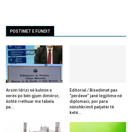
POSTIMET E FUNDIT
Arsim Idrizi në kulmin e
Editorial / Bisedimet pas
verës po bën gjum dimëror,
“perdeve” janë legjitime në
është rrethuar me tabela
diplomaci, por para
pa...
nënshkrimit patjetër të
ketë...