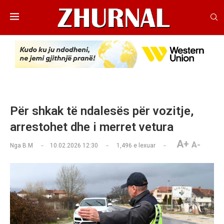
Për shkak të ndalesës për vozitje,
arrestohet dhe i merret vetura
A+
A-
Nga
B.M
10.02.2026 12:30
1,496
e lexuar