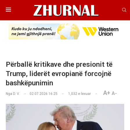
Përballë kritikave dhe presionit të
Trump, liderët evropianë forcojnë
bashkëpunimin
A+
A-
Nga
D. V.
02.07.2026 16:25
1,032
e lexuar