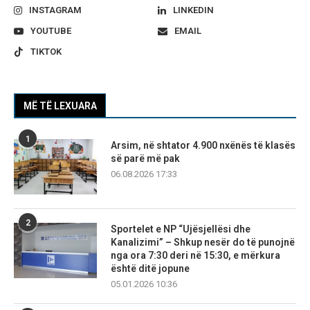
INSTAGRAM
LINKEDIN
YOUTUBE
EMAIL
TIKTOK
MË TË LEXUARA
1
Arsim, në shtator 4.900 nxënës të klasës
së parë më pak
06.08.2026 17:33
2
Sportelet e NP “Ujësjellësi dhe
Kanalizimi” – Shkup nesër do të punojnë
nga ora 7:30 deri në 15:30, e mërkura
është ditë jopune
05.01.2026 10:36