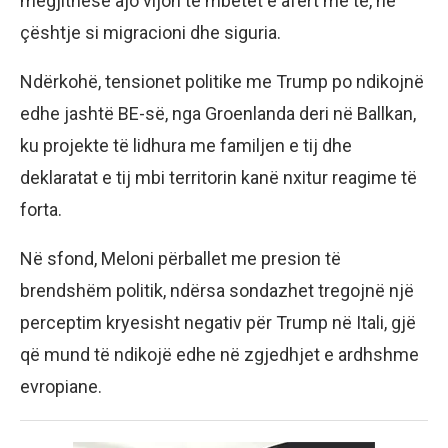
megjithëse ajo vijon të mbetet e afërt me të, në
çështje si migracioni dhe siguria.
Ndërkohë, tensionet politike me Trump po ndikojnë
edhe jashtë BE-së, nga Groenlanda deri në Ballkan,
ku projekte të lidhura me familjen e tij dhe
deklaratat e tij mbi territorin kanë nxitur reagime të
forta.
Në sfond, Meloni përballet me presion të
brendshëm politik, ndërsa sondazhet tregojnë një
perceptim kryesisht negativ për Trump në Itali, gjë
që mund të ndikojë edhe në zgjedhjet e ardhshme
evropiane.