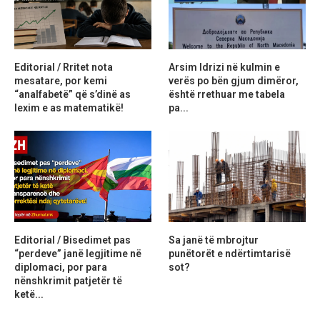
Editorial / Rritet nota
Arsim Idrizi në kulmin e
mesatare, por kemi
verës po bën gjum dimëror,
“analfabetë” që s’dinë as
është rrethuar me tabela
lexim e as matematikë!
pa...
Editorial / Bisedimet pas
Sa janë të mbrojtur
“perdeve” janë legjitime në
punëtorët e ndërtimtarisë
diplomaci, por para
sot?
nënshkrimit patjetër të
ketë...