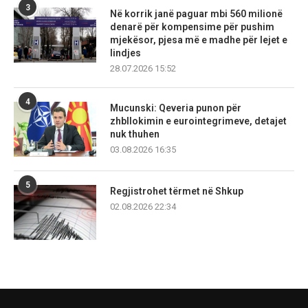
3
Në korrik janë paguar mbi 560 milionë
denarë për kompensime për pushim
mjekësor, pjesa më e madhe për lejet e
lindjes
28.07.2026 15:52
4
Mucunski: Qeveria punon për
zhbllokimin e eurointegrimeve, detajet
nuk thuhen
03.08.2026 16:35
5
Regjistrohet tërmet në Shkup
02.08.2026 22:34