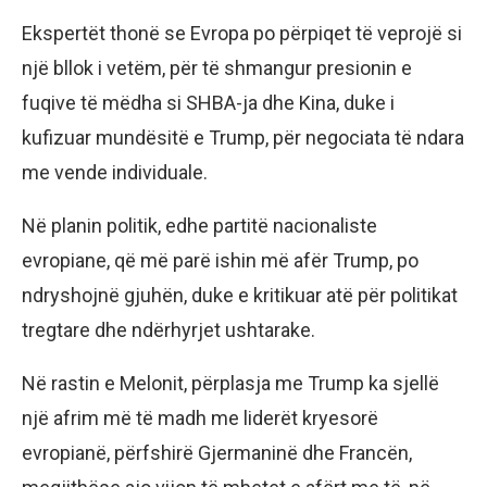
Ekspertët thonë se Evropa po përpiqet të veprojë si
një bllok i vetëm, për të shmangur presionin e
fuqive të mëdha si SHBA-ja dhe Kina, duke i
kufizuar mundësitë e Trump, për negociata të ndara
me vende individuale.
Në planin politik, edhe partitë nacionaliste
evropiane, që më parë ishin më afër Trump, po
ndryshojnë gjuhën, duke e kritikuar atë për politikat
tregtare dhe ndërhyrjet ushtarake.
Në rastin e Melonit, përplasja me Trump ka sjellë
një afrim më të madh me liderët kryesorë
evropianë, përfshirë Gjermaninë dhe Francën,