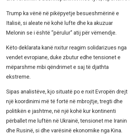
Trump ka vënë në pikëpyetje besueshmërinë e
Italisë, si aleate në kohë lufte dhe ka akuzuar
Melonin se i është “përulur” atij për vëmendje.
Këto deklarata kanë nxitur reagim solidarizues nga
vendet evropiane, duke zbutur edhe tensionet e
mëparshme mbi qëndrimet e saj të djathta
ekstreme.
Sipas analistëve, kjo situatë po e nxit Evropën drejt
një koordinimi më të fortë në mbrojtje, tregti dhe
politikën e jashtme, në një kohë kur kontinenti
përballet me luftën në Ukrainë, tensionet me Iranin
dhe Rusinë, si dhe varësinë ekonomike nga Kina.