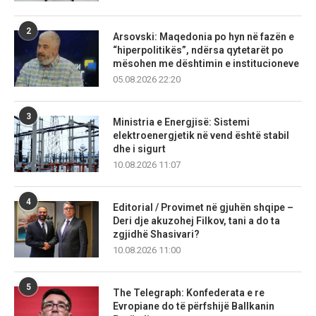
2
Arsovski: Maqedonia po hyn në fazën e
“hiperpolitikës”, ndërsa qytetarët po
mësohen me dështimin e institucioneve
05.08.2026 22:20
3
Ministria e Energjisë: Sistemi
elektroenergjetik në vend është stabil
dhe i sigurt
10.08.2026 11:07
4
Editorial / Provimet në gjuhën shqipe –
Deri dje akuzohej Filkov, tani a do ta
zgjidhë Shasivari?
10.08.2026 11:00
5
The Telegraph: Konfederata e re
Evropiane do të përfshijë Ballkanin