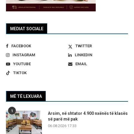
MEDIAT SOCIALE
FACEBOOK
TWITTER
INSTAGRAM
LINKEDIN
YOUTUBE
EMAIL
TIKTOK
MË TË LEXUARA
1
Arsim, në shtator 4.900 nxënës të klasës
së parë më pak
06.08.2026 17:33