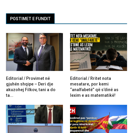
POSTIMET E FUNDIT
Editorial / Provimet në
Editorial / Rritet nota
gjuhën shqipe – Deri dje
mesatare, por kemi
akuzohej Filkov, tani a do
“analfabetë” që s’dinë as
ta...
lexim e as matematikë!