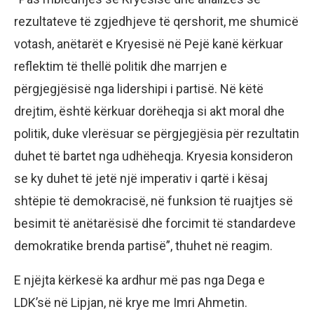
rezultateve të zgjedhjeve të qershorit, me shumicë
votash, anëtarët e Kryesisë në Pejë kanë kërkuar
reflektim të thellë politik dhe marrjen e
përgjegjësisë nga lidershipi i partisë. Në këtë
drejtim, është kërkuar dorëheqja si akt moral dhe
politik, duke vlerësuar se përgjegjësia për rezultatin
duhet të bartet nga udhëheqja. Kryesia konsideron
se ky duhet të jetë një imperativ i qartë i kësaj
shtëpie të demokracisë, në funksion të ruajtjes së
besimit të anëtarësisë dhe forcimit të standardeve
demokratike brenda partisë”, thuhet në reagim.
E njëjta kërkesë ka ardhur më pas nga Dega e
LDK’së në Lipjan, në krye me Imri Ahmetin.