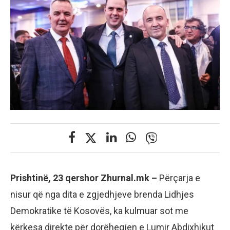
Prishtinë, 23 qershor Zhurnal.mk –
Përçarja e
nisur që nga dita e zgjedhjeve brenda Lidhjes
Demokratike të Kosovës, ka kulmuar sot me
kërkesa direkte për dorëheqjen e Lumir Abdixhikut