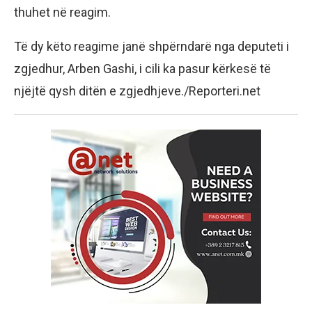
thuhet në reagim.
Të dy këto reagime janë shpërndarë nga deputeti i
zgjedhur, Arben Gashi, i cili ka pasur kërkesë të
njëjtë qysh ditën e zgjedhjeve./Reporteri.net