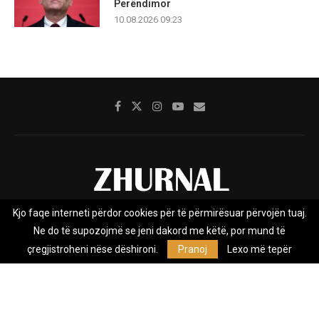
Perëndimor
10.08.2026 09:23
Kjo faqe interneti përdor cookies për të përmirësuar përvojën tuaj.
Rreth nesh
Impresumi
Marketing
Kontakt
Ne do të supozojmë se jeni dakord me këtë, por mund të
Privacy Policy
çregjistroheni nëse dëshironi.
Pranoj
Lexo më tepër
Zhurnal.mk është Agjenci e Lajmeve e pavarur, e themeluar në vitin
2009, që e mbulon Maqedoninë, Kosovën, Shqipërinë edhe lajmet
nga bota.
@2026 - All Right Reserved. Designed and Developed by