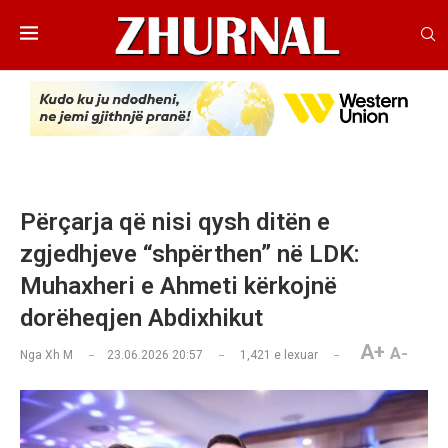
Përçarja që nisi qysh ditën e
zgjedhjeve “shpërthen” në LDK:
Muhaxheri e Ahmeti kërkojnë
dorëheqjen Abdixhikut
A+
A-
Nga
Xh M
23.06.2026 20:57
1,421
e lexuar