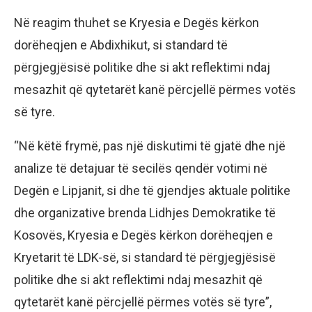
Në reagim thuhet se Kryesia e Degës kërkon
dorëheqjen e Abdixhikut, si standard të
përgjegjësisë politike dhe si akt reflektimi ndaj
mesazhit që qytetarët kanë përcjellë përmes votës
së tyre.
“Në këtë frymë, pas një diskutimi të gjatë dhe një
analize të detajuar të secilës qendër votimi në
Degën e Lipjanit, si dhe të gjendjes aktuale politike
dhe organizative brenda Lidhjes Demokratike të
Kosovës, Kryesia e Degës kërkon dorëheqjen e
Kryetarit të LDK-së, si standard të përgjegjësisë
politike dhe si akt reflektimi ndaj mesazhit që
qytetarët kanë përcjellë përmes votës së tyre”,