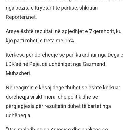
nga pozita e Kryetarit të partisë, shkruan
Reporteri.net.
Arsye është rezultati në zgjedhjet e 7 qershorit, ku
kjo parti mbeti e treta me 16%.
Kërkesa për dorëheqje së pari ka ardhur nga Dega e
LDK’së në Pejë, që udhëhiqet nga Gazmend
Muhaxheri.
Në reagimin e kësaj dege thuhet se është kërkuar
dorëheqja si akt moral dhe politik dhe se
përgjegjësia për rezultatin duhet të bartet nga
udhëheqja.
“Pas mbledhjes së Kryesisë dhe analizës së