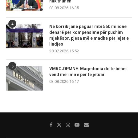
nuk thuhen
03.08.2026 16:35
4
Në korrik janë paguar mbi 560 milionë
denarë për kompensime për pushim
mjekësor, pjesa më e madhe për lejet e
lindjes
28.07.2026 15:52
5
VMRO‑DPMNE: Maqedonia do të bëhet
vend më i mirë për të jetuar
03.08.2026 16:17