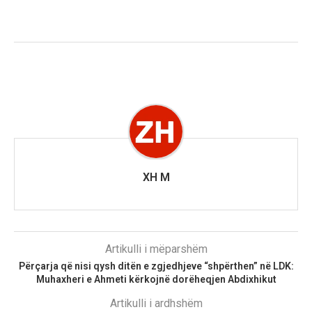
XH M
Artikulli i mëparshëm
Përçarja që nisi qysh ditën e zgjedhjeve “shpërthen” në LDK:
Muhaxheri e Ahmeti kërkojnë dorëheqjen Abdixhikut
Artikulli i ardhshëm