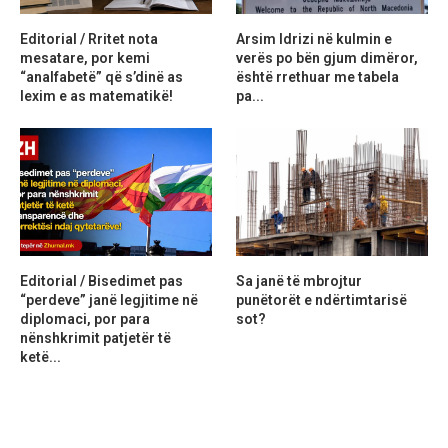
Editorial / Rritet nota
Arsim Idrizi në kulmin e
mesatare, por kemi
verës po bën gjum dimëror,
“analfabetë” që s’dinë as
është rrethuar me tabela
lexim e as matematikë!
pa...
Editorial / Bisedimet pas
Sa janë të mbrojtur
“perdeve” janë legjitime në
punëtorët e ndërtimtarisë
diplomaci, por para
sot?
nënshkrimit patjetër të
ketë...