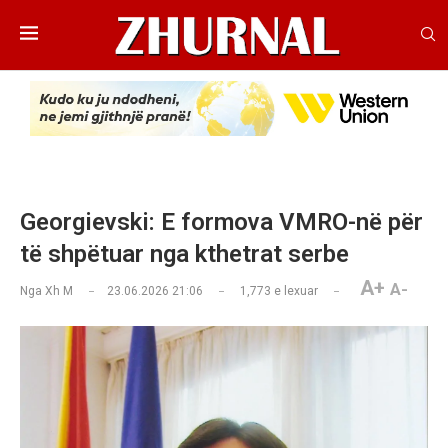
Georgievski: E formova VMRO-në për
të shpëtuar nga kthetrat serbe
A+
A-
Nga
Xh M
23.06.2026 21:06
1,773
e lexuar