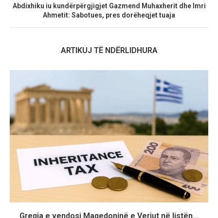
Abdixhiku iu kundërpërgjigjet Gazmend Muhaxherit dhe Imri
Ahmetit: Sabotues, pres dorëheqjet tuaja
ARTIKUJ TË NDËRLIDHURA
Greqia e vendosi Maqedoninë e Veriut në listën...