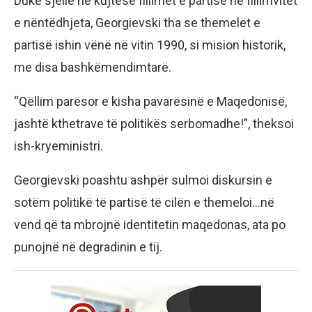
Duke sjellë në kujtesë fillimet e partisë në fillimvitet
e nëntëdhjeta, Georgievski tha se themelet e
partisë ishin vënë në vitin 1990, si mision historik,
me disa bashkëmendimtarë.
“Qëllim parësor e kisha pavarësinë e Maqedonisë,
jashtë kthetrave të politikës serbomadhe!”, theksoi
ish-kryeministri.
Georgievski poashtu ashpër sulmoi diskursin e
sotëm politikë të partisë të cilën e themeloi…në
vend që ta mbrojnë identitetin maqedonas, ata po
punojnë në degradinin e tij.