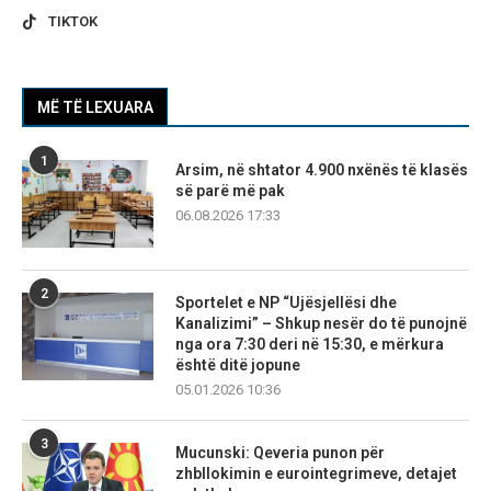
TIKTOK
MË TË LEXUARA
1
Arsim, në shtator 4.900 nxënës të klasës
së parë më pak
06.08.2026 17:33
2
Sportelet e NP “Ujësjellësi dhe
Kanalizimi” – Shkup nesër do të punojnë
nga ora 7:30 deri në 15:30, e mërkura
është ditë jopune
05.01.2026 10:36
3
Mucunski: Qeveria punon për
zhbllokimin e eurointegrimeve, detajet