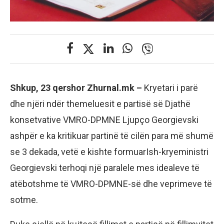
Shkup, 23 qershor Zhurnal.mk –
Kryetari i parë
dhe njëri ndër themeluesit e partisë së Djathë
konsetvative VMRO-DPMNE Ljupço Georgievski
ashpër e ka kritikuar partinë të cilën para më shumë
se 3 dekada, vetë e kishte formuarIsh-kryeministri
Georgievski terhoqi një paralele mes idealeve të
atëbotshme të VMRO-DPMNE-së dhe veprimeve të
sotme.