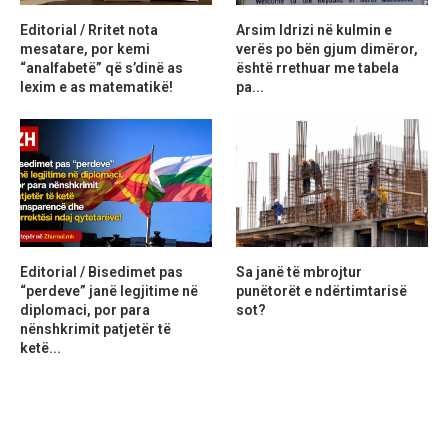
Editorial / Rritet nota
Arsim Idrizi në kulmin e
mesatare, por kemi
verës po bën gjum dimëror,
“analfabetë” që s’dinë as
është rrethuar me tabela
lexim e as matematikë!
pa...
Editorial / Bisedimet pas
Sa janë të mbrojtur
“perdeve” janë legjitime në
punëtorët e ndërtimtarisë
diplomaci, por para
sot?
nënshkrimit patjetër të
ketë...