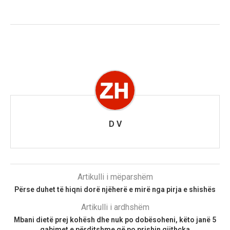
D V
Artikulli i mëparshëm
Përse duhet të hiqni dorë njëherë e mirë nga pirja e shishës
Artikulli i ardhshëm
Mbani dietë prej kohësh dhe nuk po dobësoheni, këto janë 5
gabimet e përditshme që po prishin gjithçka