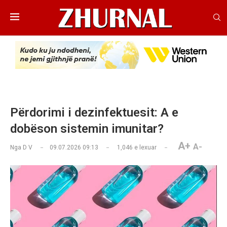
Përdorimi i dezinfektuesit: A e
dobëson sistemin imunitar?
A+
A-
Nga
D V
09.07.2026 09:13
1,046
e lexuar