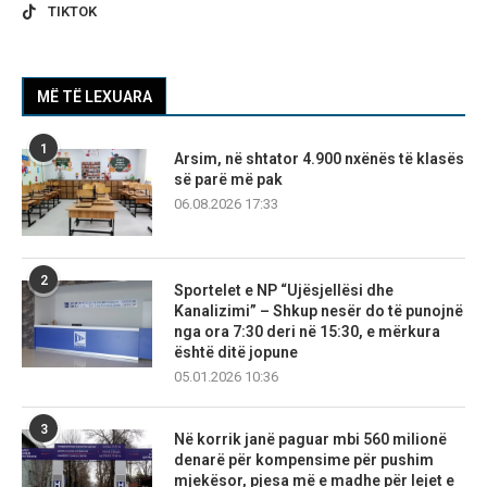
TIKTOK
MË TË LEXUARA
1
Arsim, në shtator 4.900 nxënës të klasës
së parë më pak
06.08.2026 17:33
2
Sportelet e NP “Ujësjellësi dhe
Kanalizimi” – Shkup nesër do të punojnë
nga ora 7:30 deri në 15:30, e mërkura
është ditë jopune
05.01.2026 10:36
3
Në korrik janë paguar mbi 560 milionë
denarë për kompensime për pushim
mjekësor, pjesa më e madhe për lejet e