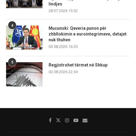
lindjes
28.07.2026 15:52
4
Mucunski: Qeveria punon për
zhbllokimin e eurointegrimeve, detajet
nuk thuhen
03.08.2026 16:35
5
Regjistrohet tërmet në Shkup
02.08.2026 22:34