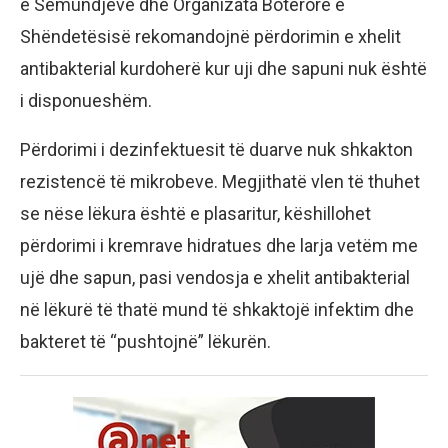
e Sëmundjeve dhe Organizata Botërore e
Shëndetësisë rekomandojnë përdorimin e xhelit
antibakterial kurdoherë kur uji dhe sapuni nuk është
i disponueshëm.
Përdorimi i dezinfektuesit të duarve nuk shkakton
rezistencë të mikrobeve. Megjithatë vlen të thuhet
se nëse lëkura është e plasaritur, këshillohet
përdorimi i kremrave hidratues dhe larja vetëm me
ujë dhe sapun, pasi vendosja e xhelit antibakterial
në lëkurë të thatë mund të shkaktojë infektim dhe
bakteret të “pushtojnë” lëkurën.