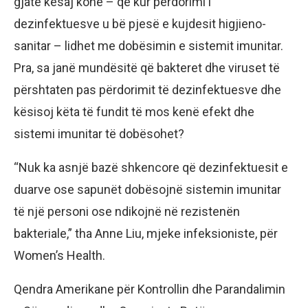
gjatë kësaj kohe – që kur përdorimi i
dezinfektuesve u bë pjesë e kujdesit higjieno-
sanitar – lidhet me dobësimin e sistemit imunitar.
Pra, sa janë mundësitë që bakteret dhe viruset të
përshtaten pas përdorimit të dezinfektuesve dhe
kësisoj këta të fundit të mos kenë efekt dhe
sistemi imunitar të dobësohet?
“Nuk ka asnjë bazë shkencore që dezinfektuesit e
duarve ose sapunët dobësojnë sistemin imunitar
të një personi ose ndikojnë në rezistenën
bakteriale,” tha Anne Liu, mjeke infeksioniste, për
Women’s Health.
Qendra Amerikane për Kontrollin dhe Parandalimin