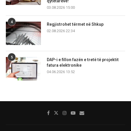
qytetarëve!
03.08.2026 15:00
4
Regjistrohet tërmet në Shkup
02.08.2026 22:34
5
DAP-i e fillon fazën e tretë të projektit
fatura elektronike
04.06.2026 13:52