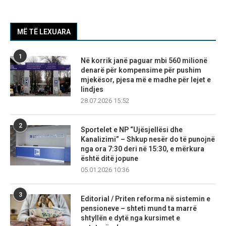
MË TË LEXUARA
1
Në korrik janë paguar mbi 560 milionë
denarë për kompensime për pushim
mjekësor, pjesa më e madhe për lejet e
lindjes
28.07.2026 15:52
2
Sportelet e NP “Ujësjellësi dhe
Kanalizimi” – Shkup nesër do të punojnë
nga ora 7:30 deri në 15:30, e mërkura
është ditë jopune
05.01.2026 10:36
3
Editorial / Priten reforma në sistemin e
pensioneve – shteti mund ta marrë
shtyllën e dytë nga kursimet e