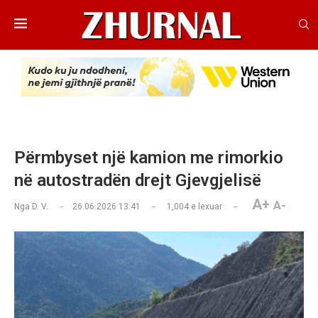
Përmbyset një kamion me rimorkio
në autostradën drejt Gjevgjelisë
A+
A-
Nga
D. V.
26.06.2026 13:41
1,004
e lexuar