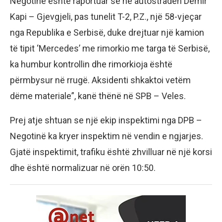
Negotinë është raportuar se në autostradën Demir
Kapi – Gjevgjeli, pas tunelit T-2, P.Z., një 58-vjeçar
nga Republika e Serbisë, duke drejtuar një kamion
të tipit ‘Mercedes’ me rimorkio me targa të Serbisë,
ka humbur kontrollin dhe rimorkioja është
përmbysur në rrugë. Aksidenti shkaktoi vetëm
dëme materiale”, kanë thënë në SPB – Veles.
Prej atje shtuan se një ekip inspektimi nga DPB –
Negotinë ka kryer inspektim në vendin e ngjarjes.
Gjatë inspektimit, trafiku është zhvilluar në një korsi
dhe është normalizuar në orën 10:50.