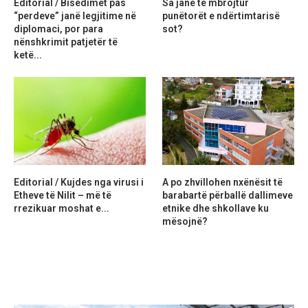
Editorial / Bisedimet pas
Sa janë të mbrojtur
“perdeve” janë legjitime në
punëtorët e ndërtimtarisë
diplomaci, por para
sot?
nënshkrimit patjetër të
ketë...
Editorial / Kujdes nga virusi i
A po zhvillohen nxënësit të
Etheve të Nilit – më të
barabartë përballë dallimeve
rrezikuar moshat e...
etnike dhe shkollave ku
mësojnë?