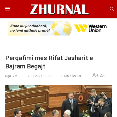
Përqafimi mes Rifat Jasharit e
Bajram Begajt
A+
A-
Nga
B.M
17.02.2026 11:31
1,435
e lexuar