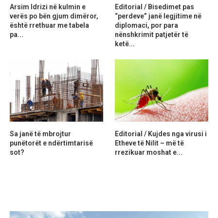
Arsim Idrizi në kulmin e
Editorial / Bisedimet pas
verës po bën gjum dimëror,
“perdeve” janë legjitime në
është rrethuar me tabela
diplomaci, por para
pa...
nënshkrimit patjetër të
ketë...
Sa janë të mbrojtur
Editorial / Kujdes nga virusi i
punëtorët e ndërtimtarisë
Etheve të Nilit – më të
sot?
rrezikuar moshat e...