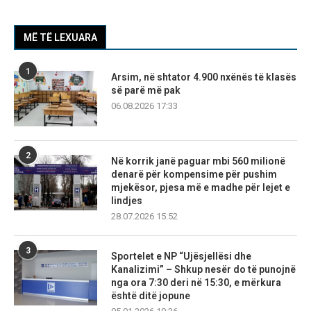
MË TË LEXUARA
1
Arsim, në shtator 4.900 nxënës të klasës
së parë më pak
06.08.2026 17:33
2
Në korrik janë paguar mbi 560 milionë
denarë për kompensime për pushim
mjekësor, pjesa më e madhe për lejet e
lindjes
28.07.2026 15:52
3
Sportelet e NP “Ujësjellësi dhe
Kanalizimi” – Shkup nesër do të punojnë
nga ora 7:30 deri në 15:30, e mërkura
është ditë jopune