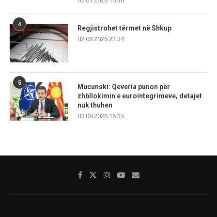
05.01.2026 10:36
4
Regjistrohet tërmet në Shkup
02.08.2026 22:34
5
Mucunski: Qeveria punon për
zhbllokimin e eurointegrimeve, detajet
nuk thuhen
03.08.2026 16:35