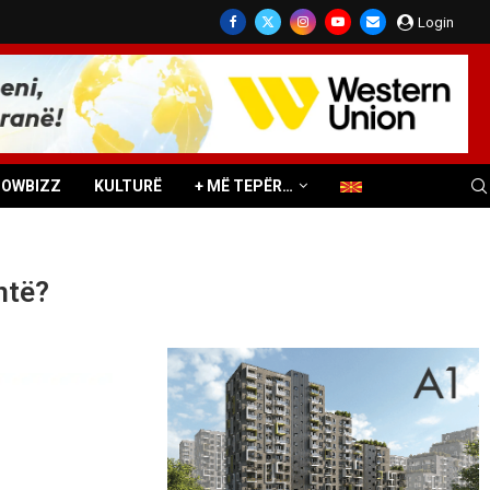
Login
HOWBIZZ
KULTURË
+ MË TEPËR…
ntë?