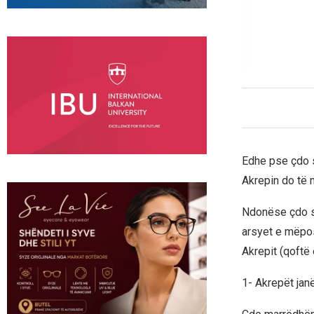
Edhe pse çdo s
Akrepin do të 
Ndonëse çdo sh
arsyet e mëpos
Akrepit (qoftë 
1- Akrepët ja