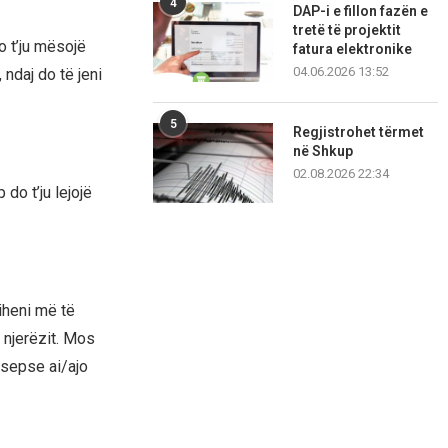
4
DAP-i e fillon fazën e
tretë të projektit
o t’ju mësojë
fatura elektronike
04.06.2026 13:52
 ndaj do të jeni
5
Regjistrohet tërmet
në Shkup
02.08.2026 22:34
do t’ju lejojë
iheni më të
 njerëzit. Mos
 sepse ai/ajo