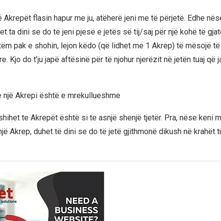
krepët flasin hapur me ju, atëherë jeni me të përjetë. Edhe nëse 
t ta dini se do të jeni pjesë e jetës së tij/saj për një kohë të gjat
tëm pak e shohin, lejon këdo (që lidhet me 1 Akrep) të mësojë të
e. Kjo do t’ju japë aftësinë për të njohur njerëzit në jetën tuaj që 
e një Akrepi është e mrekullueshme
hihet te Akrepët është si te asnjë shenjë tjetër. Pra, nëse keni 
një Akrep, duhet të dini se do të jetë gjithmonë dikush në krahët t