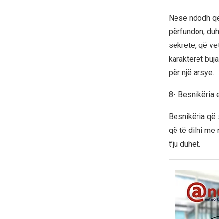
Nëse ndodh që A
përfundon, duhe
sekrete, që ve
karakteret bujar
për një arsye.
8- Besnikëria 
Besnikëria që s
që të dilni me 
t’ju duhet.