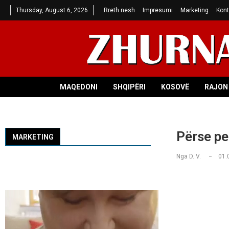
Thursday, August 6, 2026
Rreth nesh
Impresumi
Marketing
Kont
MAQEDONI
SHQIPËRI
KOSOVË
RAJON 
Përse pe
MARKETING
Nga
D. V.
01.