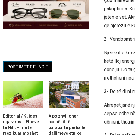
Çdo marrëdhëni
pakuptimta. Kur
jetën e vet. Ak
që njerëzit e k
2- Vendosmëri
Njerëzit e kës
këtë lloj energ
POSTIMET E FUNDIT
edhe ju. Do ta
rrethoheni nga 
3- Do të dilni 
Akrepët janë n
sepse edhe nëse
Editorial / Kujdes
A po zhvillohen
gënjeni, thuaji
nga virusi i Etheve
nxënësit të
të Nilit – më të
barabartë përballë
rrezikuar moshat
dallimeve etnike