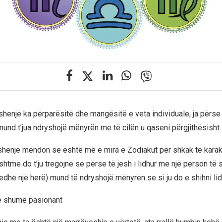
henjë ka përparësitë dhe mangësitë e veta individuale, ja përse 
mund t’jua ndryshojë mënyrën me të cilën u qaseni përgjithësisht 
enjë mendon se është më e mira e Zodiakut për shkak të karakt
htme do t’ju tregojnë se përse të jesh i lidhur me një person të 
edhe një herë) mund të ndryshojë mënyrën se si ju do e shihni lid
në shumë pasionant