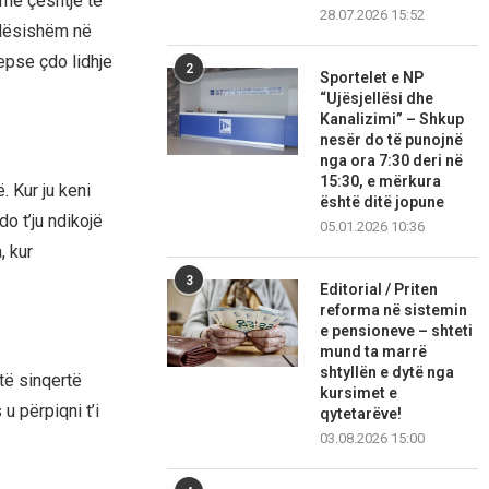
 me çështje të
28.07.2026 15:52
ëndësishëm në
sepse çdo lidhje
2
Sportelet e NP
“Ujësjellësi dhe
Kanalizimi” – Shkup
nesër do të punojnë
nga ora 7:30 deri në
15:30, e mërkura
 Kur ju keni
është ditë jopune
do t’ju ndikojë
05.01.2026 10:36
, kur
3
Editorial / Priten
reforma në sistemin
e pensioneve – shteti
mund ta marrë
shtyllën e dytë nga
të sinqertë
kursimet e
u përpiqni t’i
qytetarëve!
03.08.2026 15:00