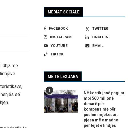
MEDIAT SOCIALE
FACEBOOK
TWITTER
INSTAGRAM
LINKEDIN
YOUTUBE
EMAIL
TIKTOK
lidhja me
lidhjeve.
MË TË LEXUARA
eristikave,
1
Në korrik janë paguar
shenjës së
mbi 560 milionë
hjen.
denarë për
kompensime për
pushim mjekësor,
pjesa më e madhe
për lejet e lindjes