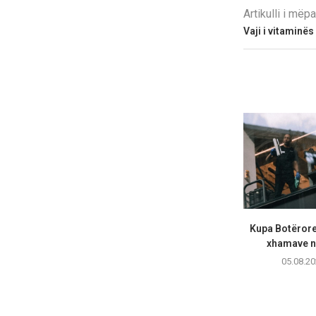
Artikulli i më
Vaji i vitaminës
Kupa Botërore 
xhamave nu
05.08.20