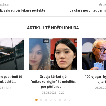
parshëm
Arti
 E, sekreti për lëkurë perfekte
Ja çfarë nevojitet për 
ARTIKUJ TË NDËRLIDHURA
e pastrimit të
Gruaja kërkoi një
100-vjeçari hy
k është...
“mikrokorrigjim” të nofullës,
lojtari
por përfundoi...
26 14:14
05.08.2
05.08.2026 10:20