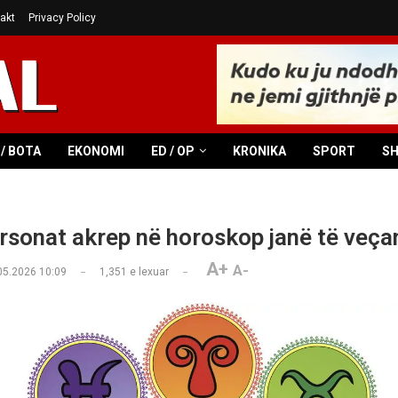
akt
Privacy Policy
/ BOTA
EKONOMI
ED / OP
KRONIKA
SPORT
S
rsonat akrep në horoskop janë të veça
A+
A-
05.2026 10:09
1,351
e lexuar