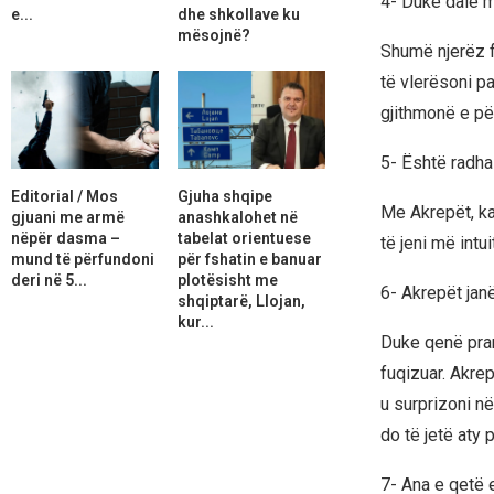
4- Duke dalë m
e...
dhe shkollave ku
mësojnë?
Shumë njerëz f
të vlerësoni pa
gjithmonë e pë
5- Është radha 
Editorial / Mos
Gjuha shqipe
Me Akrepët, ka
gjuani me armë
anashkalohet në
nëpër dasma –
tabelat orientuese
të jeni më intui
mund të përfundoni
për fshatin e banuar
deri në 5...
plotësisht me
6- Akrepët janë
shqiptarë, Llojan,
kur...
Duke qenë pranë
fuqizuar. Akrep
u surprizoni në
do të jetë aty pë
7- Ana e qetë e