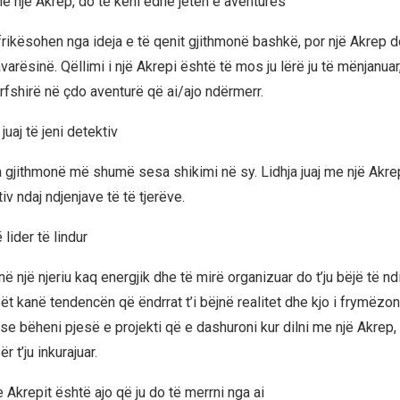
e një Akrep, do të keni edhe jetën e aventurës
rikësohen nga ideja e të qenit gjithmonë bashkë, por një Akrep d
varësinë. Qëllimi i një Akrepi është të mos ju lërë ju të mënjanuar,
rfshirë në çdo aventurë që ai/ajo ndërmerr.
juaj të jeni detektiv
 gjithmonë më shumë sesa shikimi në sy. Lidhja juaj me një Akrep 
tiv ndaj ndjenjave të të tjerëve.
 lider të lindur
 një njeriu kaq energjik dhe të mirë organizuar do t’ju bëjë të nd
ët kanë tendencën që ëndrrat t’i bëjnë realitet dhe kjo i frymëzon
se bëheni pjesë e projekti që e dashuroni kur dilni me një Akrep,
r t’ju inkurajuar.
 Akrepit është ajo që ju do të merrni nga ai