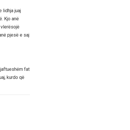
lidhja juaj
ë. Kjo anë
 vlerësojë
janë pjesë e saj
mjaftueshëm fat
uaj, kurdo që