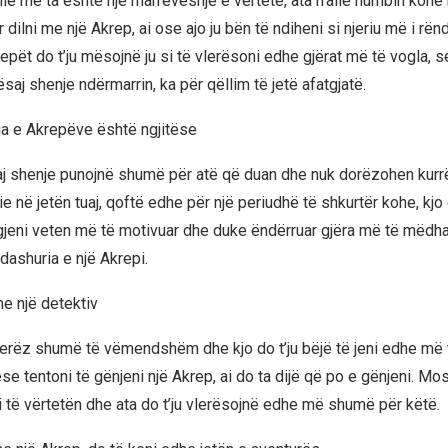
e me ta është një marrëveshje e vërtetë, ata rrallë humbin kohë
 dilni me një Akrep, ai ose ajo ju bën të ndiheni si njeriu më i r
repët do t’ju mësojnë ju si të vlerësoni edhe gjërat më të vogla, 
ësaj shenje ndërmarrin, ka për qëllim të jetë afatgjatë.
a e Akrepëve është ngjitëse
aj shenje punojnë shumë për atë që duan dhe nuk dorëzohen kurrë.
jie në jetën tuaj, qoftë edhe për një periudhë të shkurtër kohe, kjo 
 gjeni veten më të motivuar dhe duke ëndërruar gjëra më të mëdha
dashuria e një Akrepi.
me një detektiv
jerëz shumë të vëmendshëm dhe kjo do t’ju bëjë të jeni edhe më 
 tentoni të gënjeni një Akrep, ai do ta dijë që po e gënjeni. Mos 
ni të vërtetën dhe ata do t’ju vlerësojnë edhe më shumë për këtë.