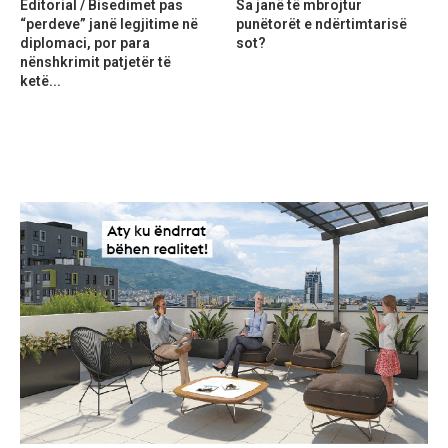
Editorial / Bisedimet pas
Sa janë të mbrojtur
“perdeve” janë legjitime në
punëtorët e ndërtimtarisë
diplomaci, por para
sot?
nënshkrimit patjetër të
ketë...