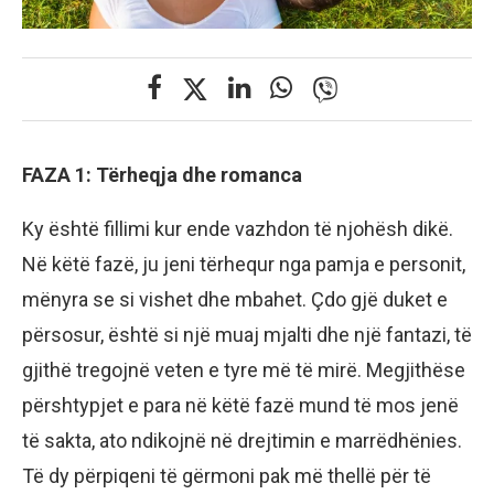
FAZA 1: Tërheqja dhe romanca
Ky është fillimi kur ende vazhdon të njohësh dikë.
Në këtë fazë, ju jeni tërhequr nga pamja e personit,
mënyra se si vishet dhe mbahet. Çdo gjë duket e
përsosur, është si një muaj mjalti dhe një fantazi, të
gjithë tregojnë veten e tyre më të mirë. Megjithëse
përshtypjet e para në këtë fazë mund të mos jenë
të sakta, ato ndikojnë në drejtimin e marrëdhënies.
Të dy përpiqeni të gërmoni pak më thellë për të