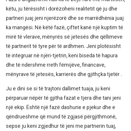
këtu, ju tërësisht i dorëzoheni realitetit që ju dhe
partneri juaj jeni njerëzorë dhe se marrëdhënia juaj
ka mangësi. Në këtë fazë, çiftet kanë një kuptim të
mirë të vlerave, mënyrës së jetesës dhe qëllimeve
të partnerit të tyre për të ardhmen. Jeni plotësisht
të integruar në njëri-tjetrin, keni biseda të hapura
dhe të ndershme rreth fëmijëve, financave,
mënyrave të jetesës, karrierës dhe gjithçka tjetër .
Ju e dini se si të trajtoni dallimet tuaja, ju keni
përparuar nëpër të gjitha fazat e tjera dhe tani jeni
një ekip. Është një fazë dashurie e pjekur dhe e
qëndrueshme që mund të zgjasë përgjithmonë,
sepse ju keni zgjedhur të jeni me partnerin tuaj,