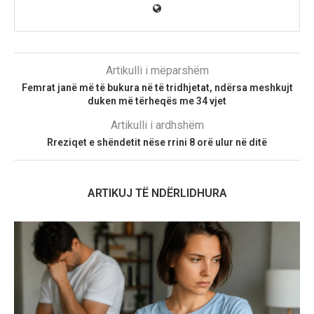
Artikulli i mëparshëm
Femrat janë më të bukura në të tridhjetat, ndërsa meshkujt
duken më tërheqës me 34 vjet
Artikulli i ardhshëm
Rreziqet e shëndetit nëse rrini 8 orë ulur në ditë
ARTIKUJ TË NDËRLIDHURA