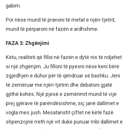
gabim.
Por nëse mund të pranoni të metat e njëri-tjetrit,
mund të përparoni në fazën e ardhshme.
FAZA 3: Zhgënjimi
Këtu, realiteti që filloi në fazën e dytë nis të ndjehet
si një zhgënjim. Ju filloni të pyesni nëse keni bërë
zgjedhjen e duhur për të qëndruar së bashku. Jeni
të zemëruar me njëri-tjetrin dhe debatoni gjatë
gjithë kohës. Një pjesë e zemërimit mund të vijë
prej gjërave të parëndësishme, siç janë dallimet e
vogla mes jush. Mesatarisht çiftet në këtë fazë
shpenzojnë rreth një vit duke punuar mbi dallimet e