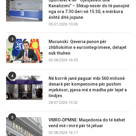
Kanalizimi” – Shkup nesër do të punojnë
nga ora 7:30 deri në 15:30, e mërkura
është ditë jopune
05.01.2026 10:36
3
Mucunski: Qeveria punon për
zhbllokimin e eurointegrimeve, detajet
nuk thuhen
03.08.2026 16:35
4
Në korrik janë paguar mbi 560 milionë
denarë për kompensime për pushim
mjekësor, pjesa më e madhe për lejet e
lindjes
28.07.2026 15:52
5
VMRO‑DPMNE: Maqedonia do të bëhet
vend më i mirë për të jetuar
03.08.2026 16:17