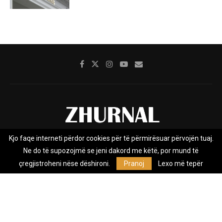
Kjo faqe interneti përdor cookies për të përmirësuar përvojën tuaj.
Rreth nesh
Impresumi
Marketing
Kontakt
Ne do të supozojmë se jeni dakord me këtë, por mund të
Privacy Policy
çregjistroheni nëse dëshironi.
Pranoj
Lexo më tepër
Zhurnal.mk është Agjenci e Lajmeve e pavarur, e themeluar në vitin
2009, që e mbulon Maqedoninë, Kosovën, Shqipërinë edhe lajmet
nga bota.
@2026 - All Right Reserved. Designed and Developed by
Anet.Com.Mk