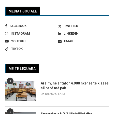
MEDIAT SOCIALE
FACEBOOK
TWITTER
INSTAGRAM
LINKEDIN
YOUTUBE
EMAIL
TIKTOK
MË TË LEXUARA
1
Arsim, në shtator 4.900 nxënës të klasës
së parë më pak
06.08.2026 17:33
2
Sportelet e NP “Ujësjellësi dhe