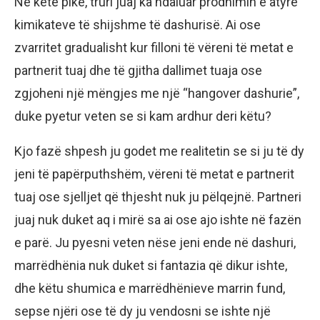
Në këtë pikë, truri juaj ka ndaluar prodhimin e atyre
kimikateve të shijshme të dashurisë. Ai ose
zvarritet gradualisht kur filloni të vëreni të metat e
partnerit tuaj dhe të gjitha dallimet tuaja ose
zgjoheni një mëngjes me një “hangover dashurie”,
duke pyetur veten se si kam ardhur deri këtu?
Kjo fazë shpesh ju godet me realitetin se si ju të dy
jeni të papërputhshëm, vëreni të metat e partnerit
tuaj ose sjelljet që thjesht nuk ju pëlqejnë. Partneri
juaj nuk duket aq i mirë sa ai ose ajo ishte në fazën
e parë. Ju pyesni veten nëse jeni ende në dashuri,
marrëdhënia nuk duket si fantazia që dikur ishte,
dhe këtu shumica e marrëdhënieve marrin fund,
sepse njëri ose të dy ju vendosni se ishte një