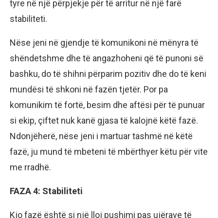
tyre në një përpjekje për të arritur në një farë
stabiliteti.
Nëse jeni në gjendje të komunikoni në mënyra të
shëndetshme dhe të angazhoheni që të punoni së
bashku, do të shihni përparim pozitiv dhe do të keni
mundësi të shkoni në fazën tjetër. Por pa
komunikim të fortë, besim dhe aftësi për të punuar
si ekip, çiftet nuk kanë gjasa të kalojnë këtë fazë.
Ndonjëherë, nëse jeni i martuar tashmë në këtë
fazë, ju mund të mbeteni të mbërthyer këtu për vite
me rradhë.
FAZA 4: Stabiliteti
Kjo fazë është si një lloj pushimi pas ujërave të