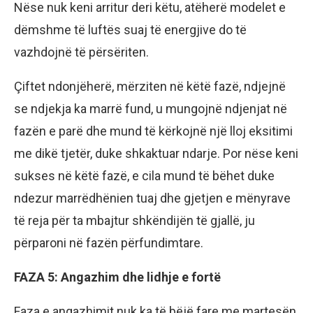
Nëse nuk keni arritur deri këtu, atëherë modelet e
dëmshme të luftës suaj të energjive do të
vazhdojnë të përsëriten.
Çiftet ndonjëherë, mërziten në këtë fazë, ndjejnë
se ndjekja ka marrë fund, u mungojnë ndjenjat në
fazën e parë dhe mund të kërkojnë një lloj eksitimi
me dikë tjetër, duke shkaktuar ndarje. Por nëse keni
sukses në këtë fazë, e cila mund të bëhet duke
ndezur marrëdhënien tuaj dhe gjetjen e mënyrave
të reja për ta mbajtur shkëndijën të gjallë, ju
përparoni në fazën përfundimtare.
FAZA 5: Angazhim dhe lidhje e fortë
Faza e angazhimit nuk ka të bëjë fare me martesën,