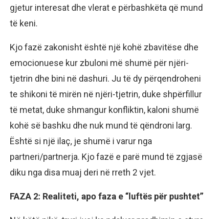
gjetur interesat dhe vlerat e përbashkëta që mund
të keni.
Kjo fazë zakonisht është një kohë zbavitëse dhe
emocionuese kur zbuloni më shumë për njëri-
tjetrin dhe bini në dashuri. Ju të dy përqendroheni
te shikoni të mirën në njëri-tjetrin, duke shpërfillur
të metat, duke shmangur konfliktin, kaloni shumë
kohë së bashku dhe nuk mund të qëndroni larg.
Është si një ilaç, je shumë i varur nga
partneri/partnerja. Kjo fazë e parë mund të zgjasë
diku nga disa muaj deri në rreth 2 vjet.
FAZA 2: Realiteti, apo faza e “luftës për pushtet”