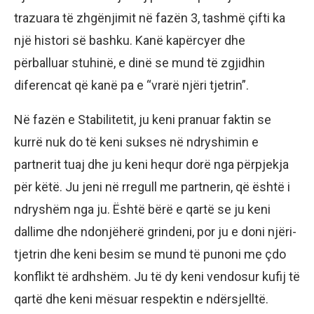
trazuara të zhgënjimit në fazën 3, tashmë çifti ka
një histori së bashku. Kanë kapërcyer dhe
përballuar stuhinë, e dinë se mund të zgjidhin
diferencat që kanë pa e “vrarë njëri tjetrin”.
Në fazën e Stabilitetit, ju keni pranuar faktin se
kurrë nuk do të keni sukses në ndryshimin e
partnerit tuaj dhe ju keni hequr dorë nga përpjekja
për këtë. Ju jeni në rregull me partnerin, që është i
ndryshëm nga ju. Është bërë e qartë se ju keni
dallime dhe ndonjëherë grindeni, por ju e doni njëri-
tjetrin dhe keni besim se mund të punoni me çdo
konflikt të ardhshëm. Ju të dy keni vendosur kufij të
qartë dhe keni mësuar respektin e ndërsjelltë.