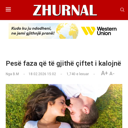
Pesë faza që të gjithë çiftet i kalojnë
A+
A-
Nga
B.M
18.02.2026 15:02
1,740
e lexuar