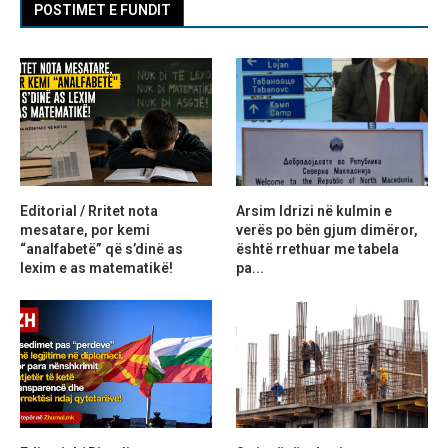
POSTIMET E FUNDIT
Editorial / Rritet nota
Arsim Idrizi në kulmin e
mesatare, por kemi
verës po bën gjum dimëror,
“analfabetë” që s’dinë as
është rrethuar me tabela
lexim e as matematikë!
pa...